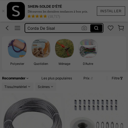
Corda De Cisal
SHEIN-SOLDE D'ÉTÉ
×
Sangle
INSTALLER
Découvrez les dernières tendances à bon prix.
(18,717)
Corda De Sisal
Corda Para Amarrar
Corda De Sizal
Corda De Cisal
Sangle
Polyester
Quotidien
Ménage
D'Autre
Recommander
Les plus populaires
Prix
Filtre
Tissu/matériel
Scènes