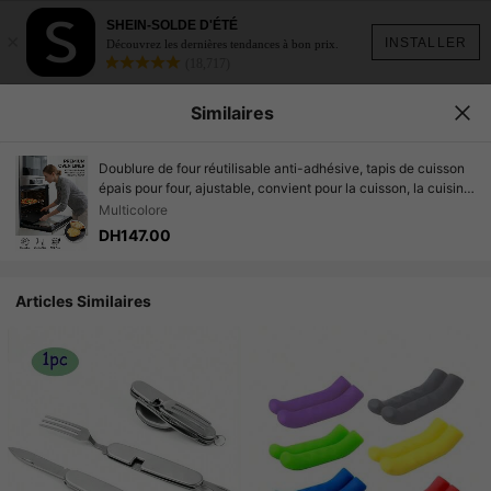
SHEIN-SOLDE D'ÉTÉ
×
INSTALLER
Découvrez les dernières tendances à bon prix.
(18,717)
Similaires
Doublure de four réutilisable anti-adhésive, tapis de cuisson
épais pour four, ajustable, convient pour la cuisson, la cuisine,
la friteuse à air, la cuisine
Multicolore
DH147.00
Articles Similaires