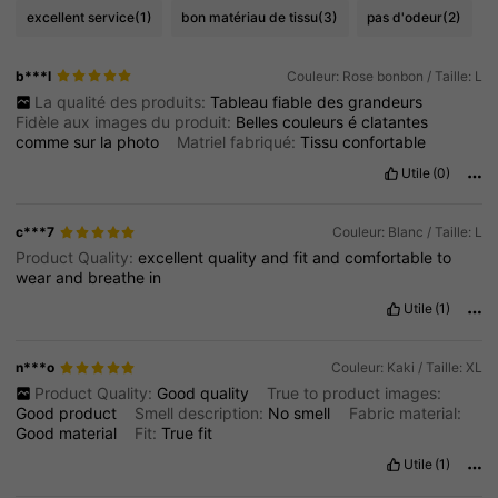
excellent service
(1)
bon matériau de tissu
(3)
pas d'odeur
(2)
b***l
Couleur: Rose bonbon / Taille: L
La qualité des produits:
Tableau
fiable
des
grandeurs
Fidèle aux images du produit:
Belles
couleurs
é
clatantes
comme
sur
la
photo
Matriel fabriqué:
Tissu
confortable
Utile
(0)
c***7
Couleur: Blanc / Taille: L
Product Quality:
excellent
quality
and
fit
and
comfortable
to
wear
and
breathe
in
Utile
(1)
n***o
Couleur: Kaki / Taille: XL
Product Quality:
Good
quality
True to product images:
Good
product
Smell description:
No
smell
Fabric material:
Good
material
Fit:
True
fit
Utile
(1)