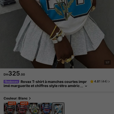
1/7
325
DH
.00
Rovax T-shirt à manches courtes impr
4.81
(
44
)
imé marguerite et chiffres style rétro améric
ain, t-shirt de sport ample de couleur contra
stée Y2k rétro
Couleur: Blanc