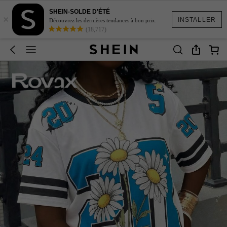
SHEIN-SOLDE D'ÉTÉ
×
INSTALLER
Découvrez les dernières tendances à bon prix.
(18,717)