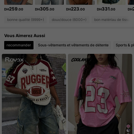
259
305
223
331
DH
.00
DH
.00
DH
.00
DH
.00
DH
130K Suiveurs
4.77
bonne qualité (9999+)
doux/douce (6000+)
bon matériau de tissu 
130K Suiveurs
4.77
Vous Aimerez Aussi
130K Suiveurs
4.77
recommander
Sous-vêtements et vêtements de détente
Sports & pl
130K Suiveurs
4.77