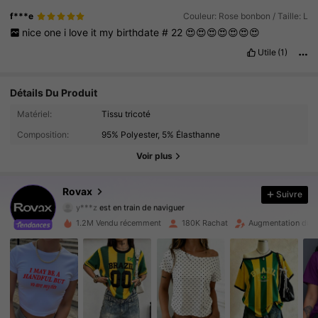
f***e
Couleur: Rose bonbon / Taille: L
nice
one
i
love
it
my
birthdate
#
22
😍😍😍😍😍😍😍
Utile
(1)
Détails Du Produit
130K Suiveurs
4.77
Matériel:
Tissu tricoté
Composition:
95% Polyester, 5% Élasthanne
130K Suiveurs
4.77
Voir plus
130K Suiveurs
4.77
Rovax
Suivre
y***z
est en train de naviguer
130K Suiveurs
4.77
1.2M Vendu récemment
180K Rachat
Augmentation du n
130K Suiveurs
4.77
130K Suiveurs
4.77
130K Suiveurs
4.77