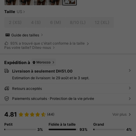
Taille
US
2
(XS)
4
(S)
6
(M)
8/10
(L)
12
(XL)
Guide des tailles
93%
a trouvé que c'était conforme à la taille
Pas votre taille? Dites-nous
Expédition à
Morocco
Livraison à seulement DH51.00
Estimation de livraison:
le 29 août et le 3 sept.
Retours acceptés
Paiements sécurisés · Protection de la vie privée
4.81
(44)
Voir plus
Petit
Fidèle à la taille
Grand
3%
93%
4%