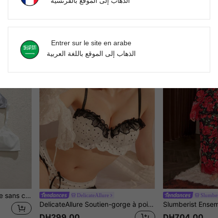
الذهاب إلى الموقع بالفرنسية
Crystal Vow Ensemble de lingerie en dentelle 2 pièces pour femmes
-1%
DH587.00
DH356.76
Entrer sur le site en arabe
الذهاب إلى الموقع باللغة العربية
4 pièces/set Soutien-gorge sans couture et sans fil mince, sous-vêtements confortables et sexy pour dames
DelicateAllure
Slumber
DelicateAllure Soutien-gorge à pois noir & blanc, artisanat de bordure de précision, soutien à armature, push-up, lingerie de style sexy français
DH299.00
DH704.00