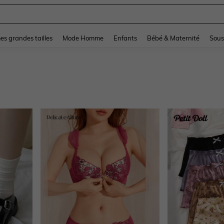
and down arrow keys to navigate search Dernière recherche and Rechercher et Tr
s grandes tailles
Mode Homme
Enfants
Bébé & Maternité
Sous