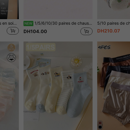
4 pièces Caleçons boxeurs en soie de glace pour hommes, sous-vêtements fins et frais confortables, cadeau pour hommes, cadeau de Noël, cadeau créatif pour hommes
1/5/6/10/30 paires de chaussettes de sport basses minimalistes, anti-humidité et antibactériennes, unisexes, convenant pour le printemps/été/automne, chaussettes courtes décontractées de couleur neutre unie, légères, respirantes, anti-odeurs, antidérapantes, convenant pour (sans épingle de sûreté)
NEW
DH210.07
DH104.00