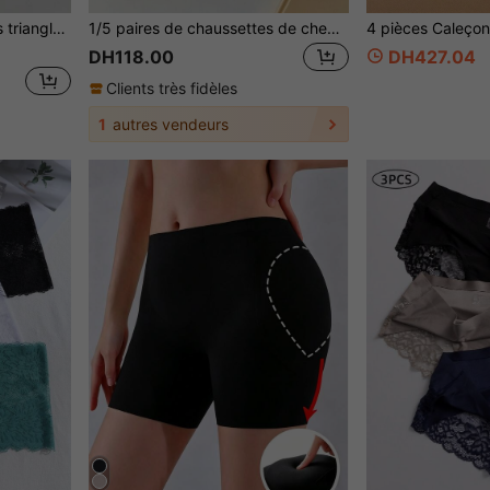
volants, douces et respectueuses de la peau
1/5 paires de chaussettes de cheville confortables, douces et mignonnes pour femmes avec motifs rayés colorés, à pois, ou de chiots de dessin animé, pour un usage quotidien décontracté
DH118.00
DH427.04
Clients très fidèles
1
autres vendeurs