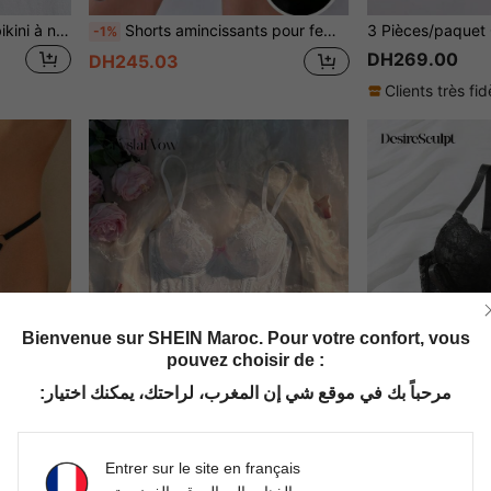
3 pièces/Set Culottes de bikini à nœud, floral et dentelle de couleur unie. Sous-vêtements sexy et romantiques pour femmes
Shorts amincissants pour femmes sans coutures rehaussant les hanches et les fesses avec coussinets en mousse amovibles
-1%
DH269.00
DH245.03
Clients très fid
Bienvenue sur SHEIN Maroc. Pour votre confort, vous
pouvez choisir de :
مرحباً بك في موقع شي إن المغرب، لراحتك، يمكنك اختيار:
Entrer sur le site en français
Bisouelle Culottes sans couture à motif floral en dentelle et design circulaire ajouré pour femmes
Crystal Vow