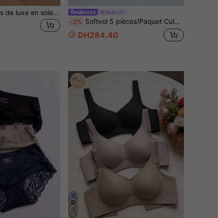
4 pièces Caleçons de luxe en soie de glace avec sensation de satin, sous-vêtements pour hommes de couleur unie lisses et frais, sous-vêtements d'été fins
Softvol
Softvol 5 pièces/Paquet Culottes tanga sans couture sexy en dentelle et patchwork pour femmes, doux, confortable, respirant, convient pour le yoga, les sports et le port quotidien
-2%
DH284.40
15