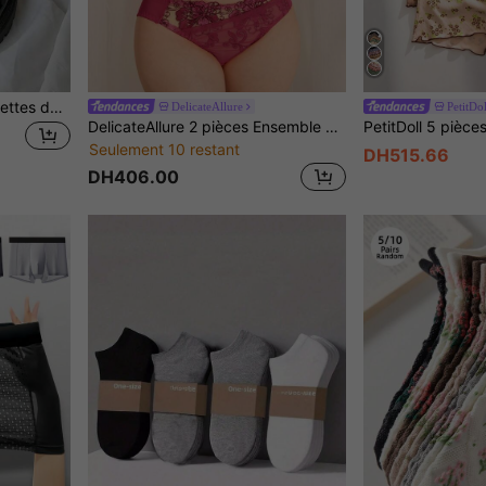
1 paire/3 paires de chaussettes de sport simples, respirantes et confortables, chaussettes d'automne
DelicateAllure
PetitDol
DelicateAllure 2 pièces Ensemble de soutien-gorge avec armatures, Soutien et mise en valeur, Style balconnet confortable, Fermeture devant, Panneaux en broderie et en maille, Enfilage facile, Ensemble de lingerie pour femmes
Seulement 10 restant
DH515.66
DH406.00