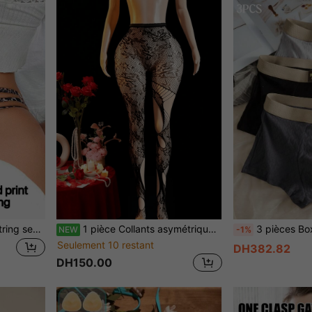
SHEIN 1 pièce Culotte G-string sexy et ajourée à imprimé léopard pour femmes
1 pièce Collants asymétriques noirs, convenant pour le bureau, les courses et diverses occasions
3 pièces Boxers mi-taille confortables en coton pour hommes, s
NEW
-1%
Seulement 10 restant
DH382.82
DH150.00