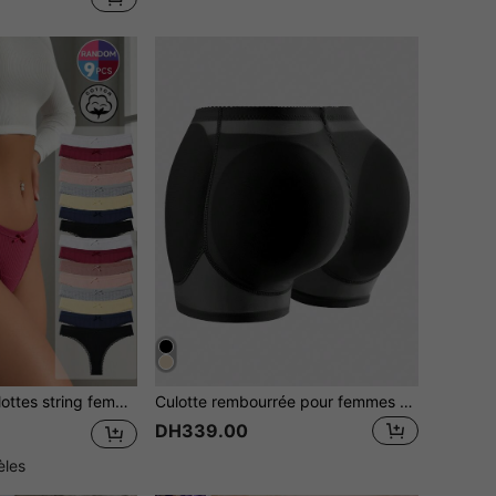
 et patchwork en dentelle, sous-vêtements romantiques mignons doux et respirants pour la peau
Culotte rembourrée pour femmes avec inserts éponge amovibles, sous-vêtements sculptants remonte-fesse et maintien ventre, tissu gainant à compression ajustée
DH339.00
èles