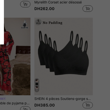
Myrelith Corset acier désossé
DH262.00
5
SHEIN 4 pièces Soutiens-gorge sans couture à imprimé floral pour femmes, avec bretelles réglables, noir
ist
Slumberist Ensemble de pyjama pour femmes grande taille, confortable et doux pour la peau, sexy et mature, avec imprimé floral en maille et dentelle contrastante
DH385.00