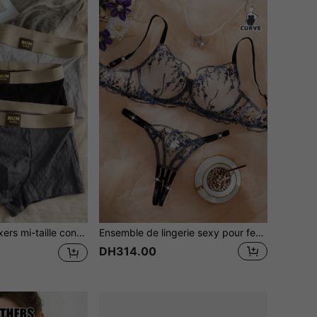
ous-vêtements de sport de couleur unie élastiques, respirants et ajustés pour l'été
Ensemble de lingerie sexy pour femmes grandes tailles, élégant avec broderie florale en maille ultra fine, effet push-up
DH314.00