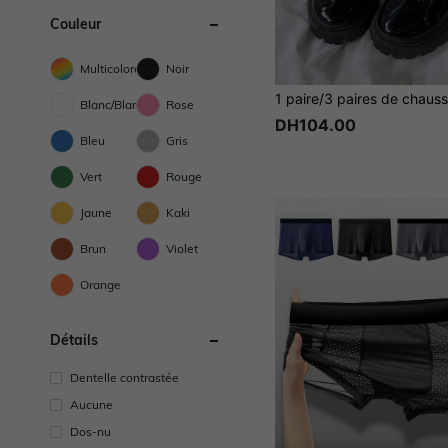
Couleur
Multicolore
Noir
Blanc/Blanche
Rose
DH104.00
Bleu
Gris
Vert
Rouge
Jaune
Kaki
Brun
Violet
Orange
Détails
Dentelle contrastée
Aucune
Dos-nu