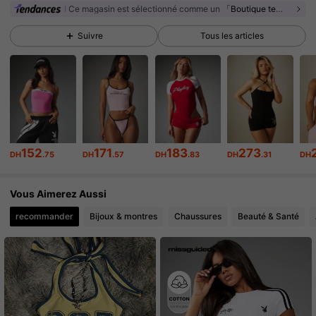
Ce magasin est sélectionné comme un
「Boutique tendance」
3M Suiveurs
4.88
Suivre
Tous les articles
3M Suiveurs
4.88
3M Suiveurs
4.88
3M Suiveurs
4.88
152
171
183
273
DH
.75
DH
.57
DH
.83
DH
.31
DH
3M Suiveurs
4.88
Vous Aimerez Aussi
3M Suiveurs
4.88
recommander
Bijoux & montres
Chaussures
Beauté & Santé
3M Suiveurs
4.88