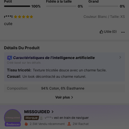
Petit
Fidèle à la taille
Grand
100%
0%
0%
r***l
Couleur: Blanc / Taille: XS
cute
Utile
(0)
Détails Du Produit
Caractéristiques de l'intelligence artificielle
Créé basé sur les détails
Tissu tricoté:
Texture tricotée douce avec un charme facile.
Casual:
Un look décontracté au charme naturel.
3M Suiveurs
4.88
Composition:
94% Coton, 6% Élasthanne
3M Suiveurs
4.88
Voir plus
3M Suiveurs
4.88
MISSGUIDED
v***v
est en train de naviguer
3M Suiveurs
4.88
2.5M Vendu récemment
2M Rachat