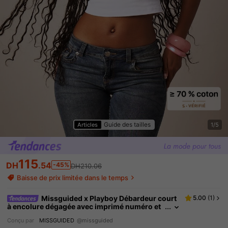
Guide des tailles
Articles
1/5
115
DH
.54
-45%
DH210.06
Baisse de prix limitée dans le temps
Missguided x Playboy Débardeur court
5.00
(
1
)
à encolure dégagée avec imprimé numéro et
bretelles spaghetti, style festival d'été
Conçu par
MISSGUIDED
@missguided