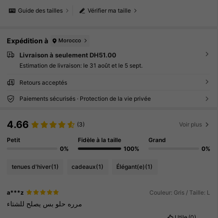
Guide des tailles
Vérifier ma taille
Expédition à
Morocco
Livraison à seulement DH51.00
Estimation de livraison:
le 31 août et le 5 sept.
Retours acceptés
Paiements sécurisés · Protection de la vie privée
4.66
(3)
Voir plus
Petit
Fidèle à la taille
Grand
0%
100%
0%
tenues d'hiver
(1)
cadeaux
(1)
Élégant(e)
(1)
a***z
Couleur: Gris / Taille: L
مرره
حلو
بس
يصلح
للشتاء
Utile
(0)