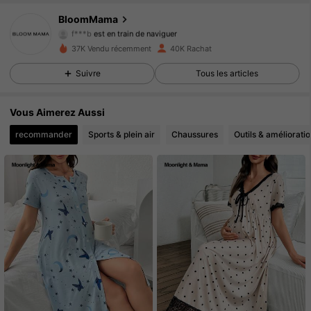
19K Suiveurs
4.87
BloomMama
f***b
est en train de naviguer
19K Suiveurs
4.87
37K Vendu récemment
40K Rachat
Suivre
Tous les articles
19K Suiveurs
4.87
Vous Aimerez Aussi
19K Suiveurs
4.87
recommander
Sports & plein air
Chaussures
Outils & amélioratio
19K Suiveurs
4.87
19K Suiveurs
4.87
19K Suiveurs
4.87
19K Suiveurs
4.87
19K Suiveurs
4.87