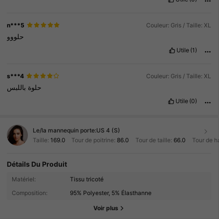
n***5
Couleur: Gris / Taille: XL
حلووو
Utile
(1)
s***4
Couleur: Gris / Taille: XL
حلوة
باللبس
Utile
(0)
Le/la mannequin porte:
US 4 (S)
Taille:
169.0
Tour de poitrine:
86.0
Tour de taille:
66.0
Tour de h
Détails Du Produit
19K Suiveurs
4.87
Matériel:
Tissu tricoté
Composition:
95% Polyester, 5% Élasthanne
19K Suiveurs
4.87
Voir plus