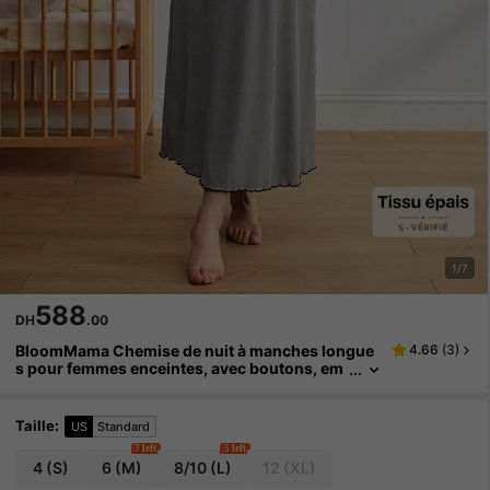
1/7
588
DH
.00
BloomMama Chemise de nuit à manches longue
4.66
(
3
)
s pour femmes enceintes, avec boutons, em
piècement en dentelle et couleurs contrasté
es
Taille
:
US
Standard
7 left
5 left
4
(S)
6
(M)
8/10
(L)
12
(XL)