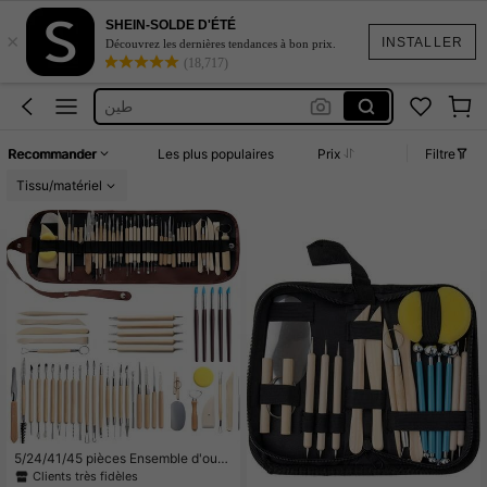
SHEIN-SOLDE D'ÉTÉ
×
Clay Tools
INSTALLER
Découvrez les dernières tendances à bon prix.
(18,717)
Poterie
طين
Clay
Recommander
Les plus populaires
Prix
Filtre
Argile De Poterie
Tissu/matériel
Clay Tools
Poterie
5/24/41/45 pièces Ensemble d'outil
s en bois pour poterie et sculpture,
Clients très fidèles