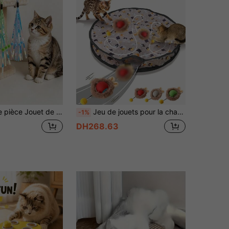
 brillantes, jouet interactif pour chat pour aider les chats à s'exercer, renforcer le lien entre le propriétaire et l'animal de compagnie, soulager l'ennui de l'animal de compagnie
Jeu de jouets pour la chasse aux chats, boule de chat électrique avec éclairage, jouet de poursuite et de chasse pour animaux de compagnie, rechargeable par USB, fournitures pour chatons et animaux de compagnie
-1%
DH268.63