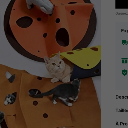
Gagnez
Exp
Descr
Taill
À Pr