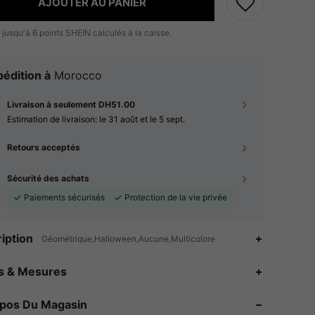
AJOUTER AU PANIER
 jusqu'à
6
points SHEIN calculés à la caisse.
édition à
Morocco
Livraison à seulement DH51.00
Estimation de livraison:
le 31 août et le 5 sept.
Retours acceptés
Sécurité des achats
Paiements sécurisés
Protection de la vie privée
iption
Géométrique,Halloween,Aucune,Multicolore
es & Mesures
4.87
523
4.4K
opos Du Magasin