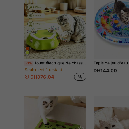
Jouet électrique de chasse pour chat à 6 trous, hautement interactif, auto-jeu, pop & cache, teaser de mouvement, design rond dynamique multi-touch, soulage l'ennui en solo, réduit les griffures et morsures destructrices, durable, cadeau d'exercice pour chatons et chats adultes d'intérieur
-1%
Seulement 1 restant
DH144.00
DH376.04