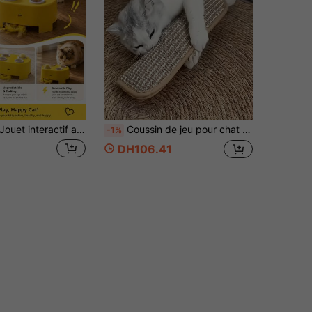
uet interactif automatique en forme de fromage pour chat, centre d'activité électronique 3-en-1 pour chat, jouet interactif rechargeable par USB, convient aux chats et chatons d'intérieur, soulage l'ennui
Coussin de jeu pour chat et griffoir pour chat, convient pour le jeu en solo et l'interaction intime, garde votre ami chat heureux et apaisé, cadeau parfait pour les chats (Veuillez vérifier la taille et la référence avant de commander)
-1%
DH106.41