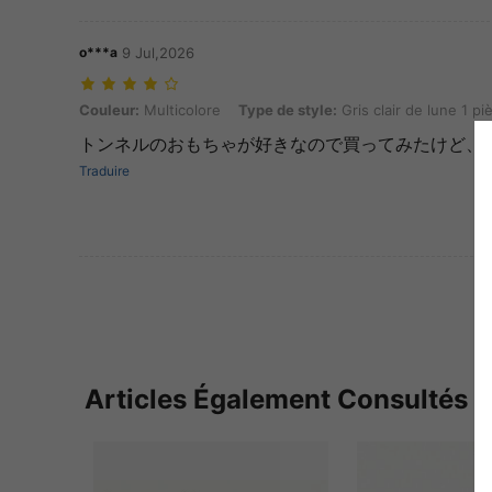
o***a
9 Jul,2026
Couleur: Multicolore, Type de style: Gris clair de lune 1 pièce
Couleur:
Multicolore
Type de style:
Gris clair de lune 1 pi
トンネルのおもちゃが好きなので買ってみたけど、
Traduire
Articles Également Consultés