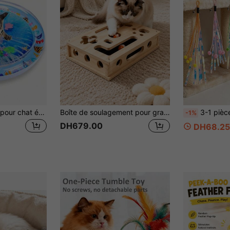
Tapis de jeu d'eau pour chat épaissi et antidérapant, tapis de jeu d'eau rafraîchissant exclusif pour chat d'intérieur, jouet interactif pour chat, permet aux chats de jouer de manière indépendante
Boîte de soulagement pour grattage de chat, grand espace, planche à gratter en bois massif avec papier de verre, boîte de meulage de griffes sans pression, peut remplacer le meuleur de griffes de style ciseaux et le meuleur de griffes rotatif
3-1 pièce pièce Jouet de chat suspendu avec clochette et boule en peluche, décoration à franges
-1%
DH679.00
DH68.25