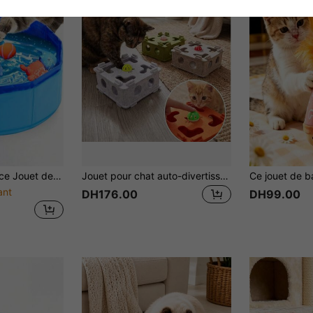
eur/extérieur, ensemble de divertissement interactif pour chat, essentiel d'été pour chat, laissez votre chat s'amuser, jouets pour oiseaux, tour pour chat, tour d'arbre pour chat
Jouet pour chat auto-divertissant anti-ennui, labyrinthe interactif en feutre avec trous et balle à clochette pour chatons et chats de compagnie
ant
DH176.00
DH99.00