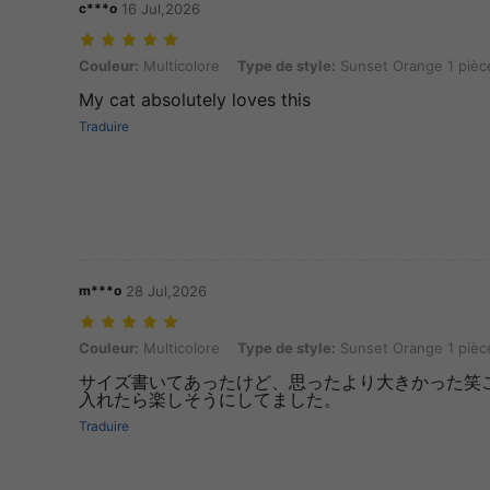
c***o
16 Jul,2026
Couleur: Multicolore, Type de style: Sunset Orange 1 pièce
Couleur:
Multicolore
Type de style:
Sunset Orange 1 pièc
My cat absolutely loves this
Traduire
m***o
28 Jul,2026
Couleur: Multicolore, Type de style: Sunset Orange 1 pièce
Couleur:
Multicolore
Type de style:
Sunset Orange 1 pièc
サイズ書いてあったけど、思ったより大きかった笑
入れたら楽しそうにしてました。
Traduire