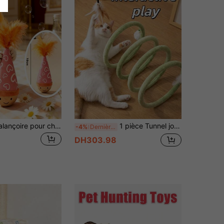
Ce jouet de balançoire pour chat présente une structure de balancement flexible qui répond aux besoins des chats pour l'interaction et le jeu en solo, tout en les aidant à entraîner leurs compétences de chasse naturelles. Un cadeau réfléchi conçu pour tous les chats.
1 pièce Tunnel jouet pour chat, convient aux chatons pour brûler de l'énergie, s'amuser seuls et soulager l'ennui
-4%
Dernières 6 heures
DH303.98