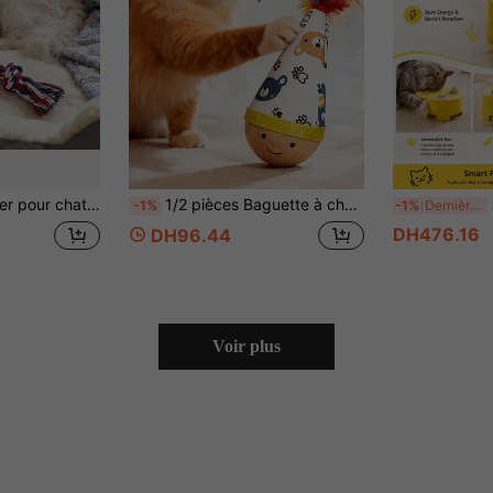
jouets interactifs, sans batterie requise, aide à la santé dentaire | Matériau naturel tressé | Bâton durable, jouet interactif
1/2 pièces Baguette à chat avec imprimé de dessin animé, base en bois durable, bâton interactif pour chat, procure exercice et divertissement, convient à toutes les races et tailles de chats, jouet pour chat durable, disponible en style avec plume artificielle ou sans plume
Jo
-1%
-1%
Dernières 6 heures
DH476.16
DH96.44
Voir plus