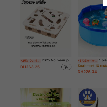
2025 Nouveau jouet interactif pour chat, boîte amusante, jouet de puzzle pour chat pour promouvoir le développement intellectuel et l'activité physique, comprend 3 jouets à boules (couleurs aléatoires), avec tunnel de labyrinthe et boule à clochette, en matériau de feutre, sans piles, convient aux chats d'intérieur.
1 pièce Jouet de piscine pliable pour chat, bol d'eau portable pour chat intéri
-25%
Dernières 6 heures
-5%
Dernières 6 heures
Seulement 10 rest
DH263.25
DH225.34