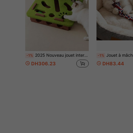
2025 Nouveau jouet interactif pour chat, boîte amusante. Jouets de puzzle pour chats favorisant le développement de l'intelligence et l'activité physique. Comprend 3 jouets sphériques (couleurs aléatoires), avec tunnel de labyrinthe et balle à grelot. Matériau en feutre durable, sans pile requise. Convient aux chats d'intérieur.
Jouet à mâcher pour chat en matériau naturel tressé - Jouet durable pour le nettoyage des dents, convient aux chats d'intérieur, fournitures de 
-1%
-1%
DH306.23
DH83.44