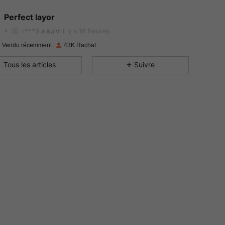
4.87
523
4.4K
Perfect layor
4.87
523
4.4K
r***9
a suivi
Il y a 16 heures
4.87
523
4.4K
 Vendu récemment
43K Rachat
Tous les articles
Suivre
4.87
523
4.4K
4.87
523
4.4K
4.87
523
4.4K
4.87
523
4.4K
4.87
523
4.4K
4.87
523
4.4K