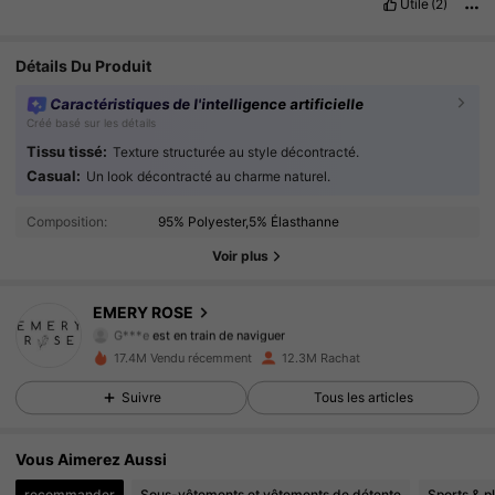
Utile
(2)
Détails Du Produit
Caractéristiques de l'intelligence artificielle
Créé basé sur les détails
Tissu tissé:
Texture structurée au style décontracté.
Casual:
Un look décontracté au charme naturel.
1.8M Suiveurs
4.86
Composition:
95% Polyester,5% Élasthanne
1.8M Suiveurs
4.86
Voir plus
1.8M Suiveurs
4.86
EMERY ROSE
G***e
est en train de naviguer
1.8M Suiveurs
4.86
17.4M Vendu récemment
12.3M Rachat
Suivre
Tous les articles
1.8M Suiveurs
4.86
1.8M Suiveurs
4.86
Vous Aimerez Aussi
recommander
Sous-vêtements et vêtements de détente
Sports & pl