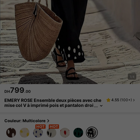
1/4
799
DH
.00
EMERY ROSE Ensemble deux pièces avec che
4.55
(
100+
)
mise col V à imprimé pois et pantalon droi
t large et ample, tenue décontractée pour l
es vacances pour femmes
Couleur: Multicolore