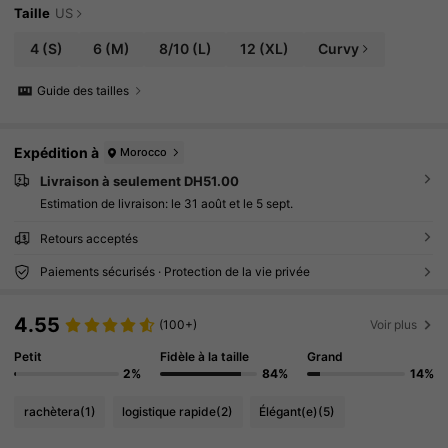
Taille
US
4
(S)
6
(M)
8/10
(L)
12
(XL)
Curvy
Guide des tailles
Expédition à
Morocco
Livraison à seulement DH51.00
Estimation de livraison:
le 31 août et le 5 sept.
Retours acceptés
Paiements sécurisés · Protection de la vie privée
4.55
(100+)
Voir plus
Petit
Fidèle à la taille
Grand
2%
84%
14%
rachètera
(1)
logistique rapide
(2)
Élégant(e)
(5)