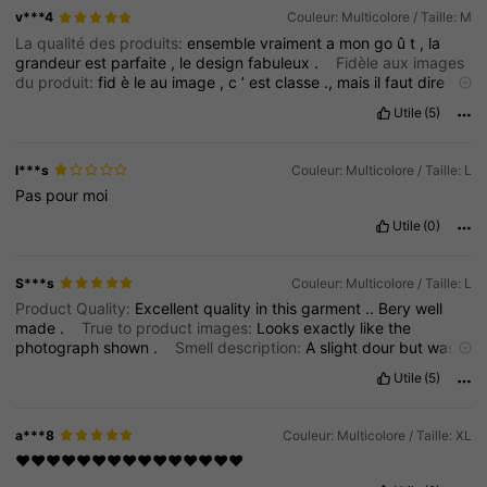
v***4
Couleur: Multicolore / Taille: M
La qualité des produits:
ensemble
vraiment
a
mon
go
û
t
,
la
grandeur
est
parfaite
,
le
design
fabuleux
.
Fidèle aux images
du produit:
fid
è
le
au
image
,
c
’
est
classe
.,
mais
il
faut
dire
que
c
’
est
blanc
cass
é
et
non
blanc
.
Description de l'odeur:
Utile
(5)
aucune
odeur
.
Matriel fabriqué:
le
tissus
se
tient
bien
et
agr
é
able
au
toucher
,
j
’
ai
h
â
te
a
l
’é
t
é
pour
le
porter
l***s
Couleur: Multicolore / Taille: L
Pas
pour
moi
Utile
(0)
S***s
Couleur: Multicolore / Taille: L
Product Quality:
Excellent
quality
in
this
garment
..
Bery
well
made
.
True to product images:
Looks
exactly
like
the
photograph
shown
.
Smell description:
A
slight
dour
but
was
fine
when
washed
Fabric material:
A
nice
polyester
fabric
that
Utile
(5)
isnt
see
through
,
hangs
nicely
but
does
need
ironing
.
Fit:
The
pants
suit
fits
very
well
,
the
measurements
I
ordered
were
spot
on
.
a***8
Couleur: Multicolore / Taille: XL
❤️❤️❤️❤️❤️❤️❤️❤️❤️❤️❤️❤️❤️❤️❤️