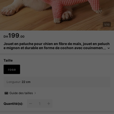
1/10
199
DH
.00
Jouet en peluche pour chien en fibre de maïs, jouet en peluch
e mignon et durable en forme de cochon avec couinemen
t, fournitures pour l'entraînement des chiens, jouet de co
mpagnie pour animaux de compagnie pour soulager l'ennui
Taille
rose
Longueur
:
22 cm
Guide des tailles
Quantité(s):