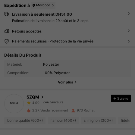
Expédition à
Morocco
Livraison à seulement DH51.00
Estimation de livraison:
le 29 août et le 3 sept.
Retours acceptés
Paiements sécurisés · Protection de la vie privée
Détails Du Produit
246 Suiveurs
4.90
Matériel:
Polyester
246 Suiveurs
4.90
Composition:
100% Polyester
Voir plus
246 Suiveurs
4.90
SZQM
Suivre
246 Suiveurs
4.90
h***3
a suivi
Il y a 1 jour
2.2K Vendu récemment
973 Rachat
246 Suiveurs
4.90
bonne qualité (600+)
l'amour (400+)
si mignon (300+)
fidèle à
246 Suiveurs
4.90