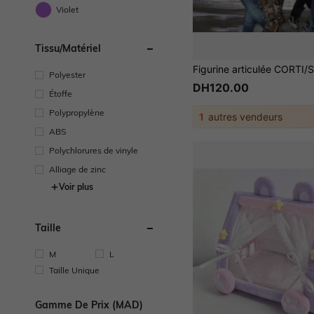
Violet
Tissu/matériel
Polyester
DH120.00
Étoffe
Polypropylène
1
autres vendeurs
ABS
Polychlorures de vinyle
Alliage de zinc
Voir plus
Taille
M
L
Taille Unique
Gamme De Prix (MAD)