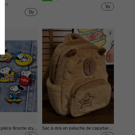
tant
SNOOPY 1 pièce pièce Broche style nouveau 2026, décoration amusante et décontractée, convient pour les vêtements, les trousses à crayons, les sacs, etc., petite et unique, excellent accessoire pour la décoration de tenues, cadeau surprise pour les amis et la famille (style aléatoire)
Sac à dos en peluche de capybara dauphin mignon - Sac de jour mode décontractée inspiré des dessins animés parfait pour traîner, l'université, les voyages et l'utilisation quotidienne