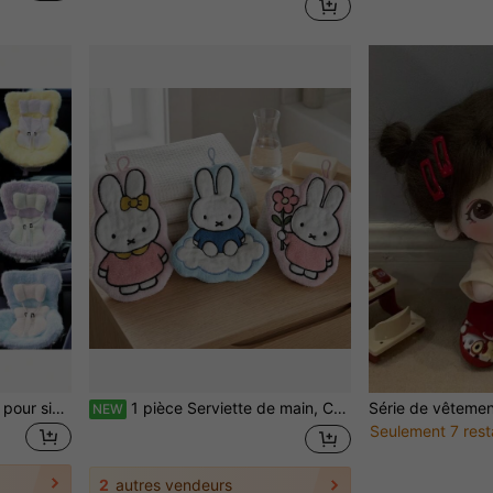
Coussin en peluche douce pour siège de voiture pour poupées, avec clip de ventilation, mignon et pratique, idéal pour la décoration de voiture pour les fans et les collectionneurs de poupées
1 pièce Serviette de main, Chiffon à essuyer de dessin animé, Mouchoir de main de salle de bain, Serviette absorbante, Marchandise, Fournitures pour la maison, Cadeau pour les filles
NEW
Seulement 7 rest
2
autres vendeurs