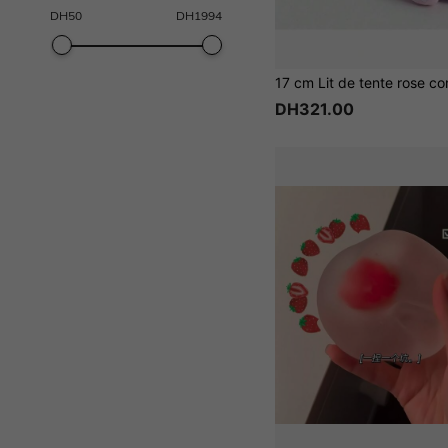
DH
50
DH
1994
DH321.00