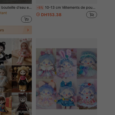
Pendentif de mini bouteille d'eau exclusive Labu
10-13 cm Vêtements de poupée, ensemble d'accessoires de poupée mignons, convient aux jouets en peluche SP
-5%
tant
DH153.38
rs