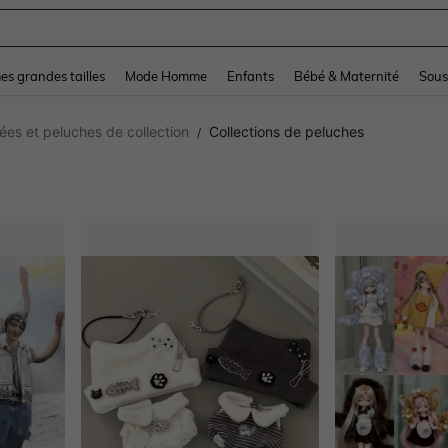
and down arrow keys to navigate search Dernière recherche and Rechercher et Tr
s grandes tailles
Mode Homme
Enfants
Bébé & Maternité
Sous
es et peluches de collection
Collections de peluches
/