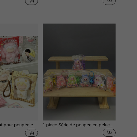
Sac de rangement pour poupée en peluche 10/13 cm, sac de poupée décoratif mignon en forme de dessert, sac d'affichage de poupée transparent en PVC, sac transparent pour poupée SP, boîte de rangement transparente, sac Ita de soutien aux fans, décoration de sac Ita, convient aux poupées de dessins animés et de célébrités, sac de poupée pour Labubu, marchandise de fan (poupée non incluse, livré avec un cordon)
1 pièce Série de poupée en peluche de lapin classique de 3 ans, avec un porte-clés floral exquis et un sac de protection transparent scintillant. Léger et portable, idéal comme cadeau d'édition limitée pour le Nouvel An, Thanksgiving, Noël et d'autres fêtes, comme faveurs de fête et cadeaux pour les réunions familiales.