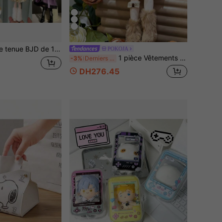
4
soires interchangeables, cadeau pour le Nouvel An/Noël/anniversaire (tenue uniquement, poupée et chaussures non incluses)
POKOJA
1 pièce Vêtements de poupée fée de la forêt de 30 cm, robe en dentelle florale, tenue de poupée BJD SD faite à la main avec détails, tenue de princesse pour fête, collection de cadeaux pour filles, accessoire photo de printemps, non rembourré
-3%
Derniers 3 jours
DH276.45