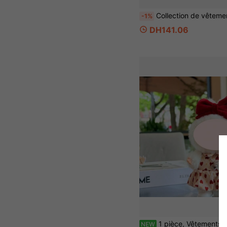
Collection de vêtements pour poupée 10cm/13cm, vêtements pour poupée pour s'habiller, ensembles de tenues, accessoires pour poupée, vêtements pour animaux en peluche, vêtements pour poupée de marchandise
-1%
DH141.06
1 pièce, Vêtements seulement, (Pas de poupée) Pour les vêtements convenant aux poupées de 1ère, 2ème et 3ème génération de 17 cm Ensemble
NEW