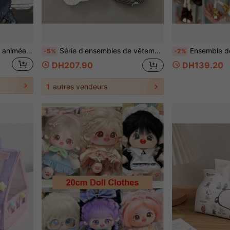
Figurine articulée CORTI/S animée 30 cm, entièrement articulée - Cadeau parfait pour petit ami/petite amie, décoration de chambre, meilleur cadeau d'anniversaire, cadeau de Noël
Série d'ensembles de vêtements pour poupée 10cm/20cm, tenue de poupée, ensemble de vêtements, accessoires de poupée, vêtements de poupée en peluche, vêtements de poupée de fan de célébrité, cadeaux de fête, cadeaux d'anniversaire (poupée non incluse)
Ensemble de tenue BJD de 17 cm, tenue de costume BJD exquise, mignonne et belle, acces
-5%
-2%
DH207.90
DH139.20
1
autres vendeurs