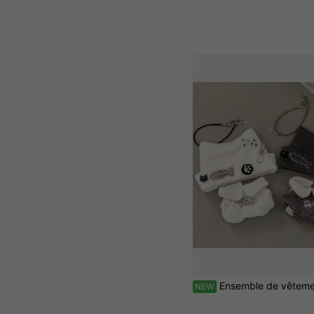
Ensemble de vêtements remplaçables pour poupée en coton de chat punk de 10 cm, chapeau d'oreille de chat en forme d'arête de poisson mignon + combinaison rayée + accessoire de collier, convient pour les poupées en peluche de 10 cm/20 cm, accessoires de tenue mignonne de poupée idole de style coréen, convient aux adultes, aux filles, aux adolescents, cadeau d'anni
NEW