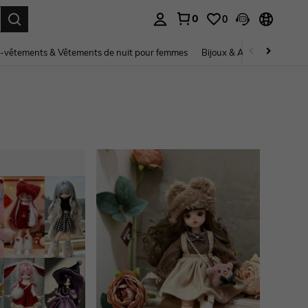
0
0
ouver. Press Enter to select.
-vêtements & Vêtements de nuit pour femmes
Bijoux & Accessoires pou