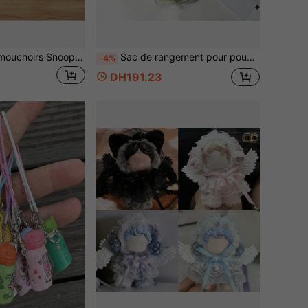
1 pièce Boîte de mouchoirs Snoopy mignonne, porte-mouchoirs pour salon et chambre, boîte de rangement multifonctionnelle, cadeau du Nouvel An, cadeau de la Saint-Valentin, cadeau de Pâques [Style aléatoire]
Sac de rangement pour poupée en peluche 10/13cm, sac d'exposition transparent en PVC pour poupée, sac transparent pour poupée SP, sac de rangement en peluche, boîte de rangement transparente avec porte-clés, convient pour les poupées de dessins animés anime, produits dérivés pour fans [Sac + Porte-clés aléatoire uniquement]
-4%
DH191.23