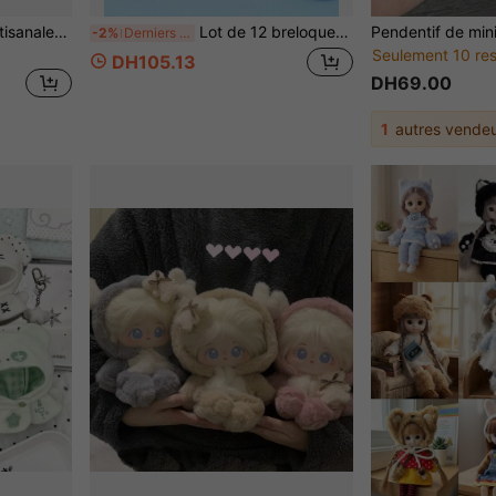
1 pièce Balle anti-stress artisanale rose fleur de cerisier à l'huile de noix de coco, jouet DIY
Lot de 12 breloques colorées et amusantes sur le thème du bingo et de leurs amis. Idéales pour décorer une chambre, réaliser des projets de bricolage, personnaliser des objets créatifs et offrir des cadeaux originaux aux fans. Parfaites comme petits présents lors d'une fête (style aléatoire).
-2%
Derniers 3 jours
Seulement 10 res
DH105.13
DH69.00
1
autres vendeu