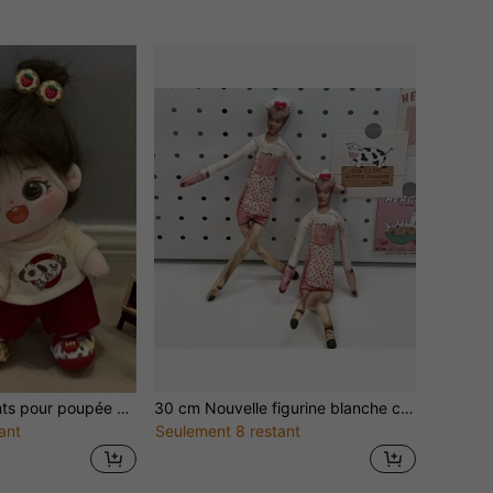
Série de vêtements pour poupée 20 cm, vêtements de déguisement pour poupée, tenue, accessoires pour poupée, vêtements pour poupée en peluche, vêtements pour poupée de fan de célébrité, convient aux adolescents de 14 ans et plus et aux fans de célébrités, cadeaux de fête (poupée non incluse)
30 cm Nouvelle figurine blanche créative et abstraite de Xian, squelette extérieur réglable, cadeau d'anniversaire, meilleur choix de cadeau
ant
Seulement 8 restant