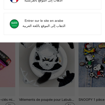
الذهاب إلى الموقع بالفرنسية
Seulement 10 res
DH147.27
DH79.00
1
autres vendeurs
Entrer sur le site en arabe
الذهاب إلى الموقع باللغة العربية
1 pièce Ensemble de porte-clés mignon de Noël, pendentif de dessin animé pour filles, porte-clés, porte-clés tigre, porte-clés de couple, charm de téléphone anime, accessoire de sac, cadeau d'ami convenant comme cadeau de vacances pour enfants (produit en silicone, un léger transfert de couleur est normal)
Vêtements de poupée pour Labubu, vêtements de poupée de 6,69 pouces, accessoires de poupée mignons, ensembles de tenues, costume d'accessoires Labobo, vêtements pour animaux en peluche de 10cm/13cm, convient pour les poupées de 1ère/2ème/3ème génération, cadeaux d'anniversaire et cadeaux de fête (sans poupée)