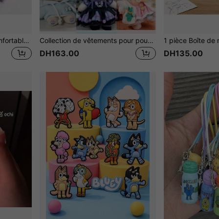
17 cm Lit de tente rose confortable 1ère/2ème/3ème génération Figurine en porcelaine matelassée, Décoration de lit de tente mignonne, Accessoire suspendu pour petit chien
Collection de vêtements pour poupée de 20 cm, ensembles de tenues mignonnes, vêtements de poupée pour s'habiller, cadeau de garde-robe Labu, idéal pour les amis et la famille, remplissage de panier de Pâques
DH163.00
DH135.00