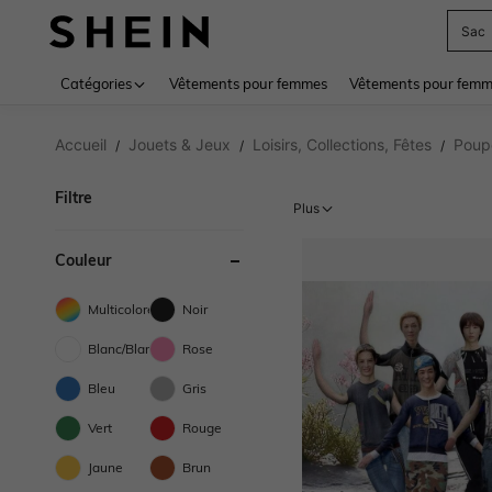
Sac
Use up 
Catégories
Vêtements pour femmes
Vêtements pour femme
Accueil
Jouets & Jeux
Loisirs, Collections, Fêtes
Poupé
/
/
/
Filtre
Plus
Couleur
Multicolore
Noir
Blanc/Blanche
Rose
Bleu
Gris
Vert
Rouge
Jaune
Brun