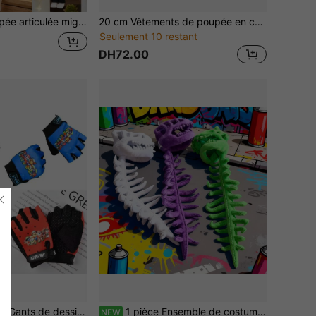
 accessoires, des vêtements de poupée en peluche, un cadeau créatif pour l'anniversaire et les fêtes, décoration de chambre de fille, poupée d'art de collection anti-stress, jouet de déguisement DIY
20 cm Vêtements de poupée en coton, robe de princesse fraîche de style Lolita (poupée non incluse)
Seulement 10 restant
DH72.00
Paw Patrol 1 pièce Gants de dessin animé Pat'Patrouille, mignons, chauds et confortables, convenant pour le cyclisme en plein air, le port quotidien, les voyages et les sports de plein air, choix de cadeau parfait pour la Saint-Valentin, Thanksgiving, Halloween, Noël ou l'anniversaire (style aléatoire)
1 pièce Ensemble de costume de dinosaure, tenue de squelette de dinosaure réaliste, bandeau de tête en peluche avec crâne et colonne vertébrale pour Halloween, dinosaure Halloween Noël, sans électricité, cadeau parfait
NEW