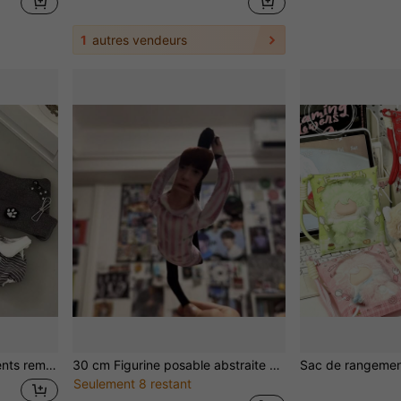
1
autres vendeurs
versaire, cadeau de vacances, excellent choix, cadeau parfait - cadeau idéal - cadeau surprise -- meilleur cadeau - cadeau - cadeau de Noël
30 cm Figurine posable abstraite de Choi Soo-Bin, idéale pour la pose, excellent cadeau pour petit ami/petite amie, décoration de chambre, cadeau d'anniversaire
Seulement 8 restant