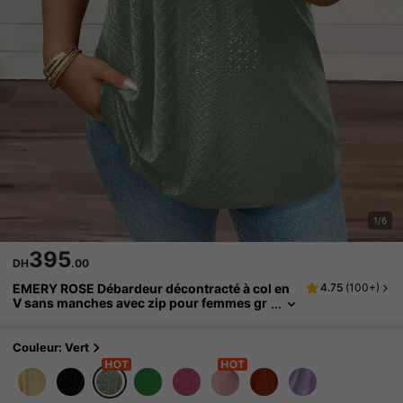
1/6
395
DH
.00
EMERY ROSE Débardeur décontracté à col en
4.75
(
100+
)
V sans manches avec zip pour femmes gr
andes tailles, été
Couleur: Vert