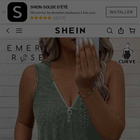
SHEIN-SOLDE D'ÉTÉ
×
INSTALLER
Découvrez les dernières tendances à bon prix.
(18,717)