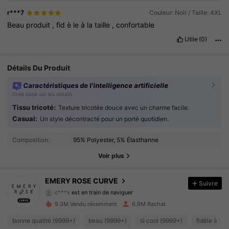
r***7
Couleur: Noir / Taille: 4XL
Beau
produit
,
fid
è
le
à
la
taille
,
confortable
Utile
(0)
Détails Du Produit
Caractéristiques de l'intelligence artificielle
Créé basé sur les détails
Tissu tricoté:
Texture tricotée douce avec un charme facile.
Casual:
Un style décontracté pour un porté quotidien.
1M Suiveurs
4.86
Composition:
95% Polyester, 5% Élasthanne
1M Suiveurs
4.86
Voir plus
1M Suiveurs
4.86
EMERY ROSE CURVE
Suivre
c***s
est en train de naviguer
1M Suiveurs
4.86
9.3M Vendu récemment
6.9M Rachat
1M Suiveurs
4.86
bonne qualité (9999+)
beau (9999+)
si cool (9999+)
fidèle à la