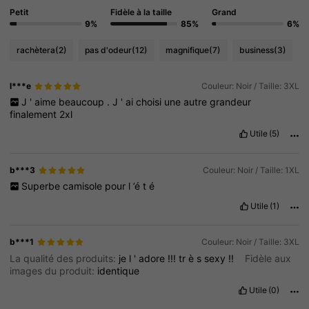
Petit
Fidèle à la taille
Grand
9%
85%
6%
rachètera
(2)
pas d'odeur
(12)
magnifique
(7)
business
(3)
l***e
Couleur: Noir / Taille: 3XL
J
'
aime
beaucoup
.
J
'
ai
choisi
une
autre
grandeur
finalement
2xl
Utile
(5)
b***3
Couleur: Noir / Taille: 1XL
Superbe
camisole
pour
l
’é
t
é
Utile
(1)
b***1
Couleur: Noir / Taille: 3XL
La qualité des produits:
je
l
'
adore
!!!
tr
è
s
sexy
!!
Fidèle aux
images du produit:
identique
Utile
(0)