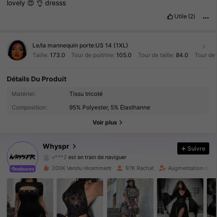
lovely
😍
👌
dresss
Utile
(2)
Le/la mannequin porte:
US 14 (1XL)
Taille:
173.0
Tour de poitrine:
105.0
Tour de taille:
84.0
Tour de
Détails Du Produit
148K Suiveurs
4.80
Matériel:
Tissu tricoté
Composition:
95% Polyester, 5% Élasthanne
148K Suiveurs
4.80
Voir plus
148K Suiveurs
4.80
Whyspr
Suivre
v***2
est en train de naviguer
148K Suiveurs
4.80
200K Vendu récemment
97K Rachat
Augmentation du n
148K Suiveurs
4.80
148K Suiveurs
4.80