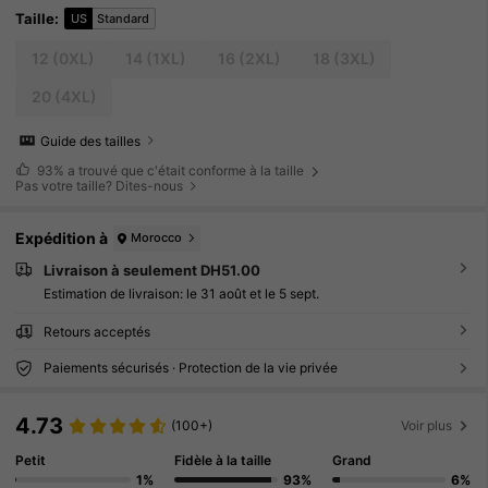
e
Taille
:
US
Standard
12
(0XL)
14
(1XL)
16
(2XL)
18
(3XL)
20
(4XL)
Guide des tailles
93%
a trouvé que c'était conforme à la taille
Pas votre taille? Dites-nous
Expédition à
Morocco
Livraison à seulement DH51.00
Estimation de livraison:
le 31 août et le 5 sept.
Retours acceptés
Paiements sécurisés · Protection de la vie privée
4.73
(100+)
Voir plus
Petit
Fidèle à la taille
Grand
1%
93%
6%