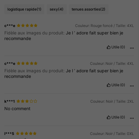
logistique rapide
(1)
sexy
(4)
tenues assorties
(2)
c***e
Couleur: Rouge foncé / Taille: 4XL
Fidèle aux images du produit:
Je
l
’
adore
fait
super
bien
je
recommande
Utile
(0)
c***e
Couleur: Noir / Taille: 4XL
Fidèle aux images du produit:
Je
l
’
adore
fait
super
bien
je
recommande
Utile
(0)
k***1
Couleur: Noir / Taille: 2XL
No
comment
Utile
(0)
l***5
Couleur: Noir / Taille: 0XL