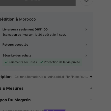
édition à
Morocco
Livraison à seulement DH51.00
Estimation de livraison:
le 30 août et le 4 sept.
Retours acceptés
Sécurité des achats
Paiements sécurisés
Protection de la vie privée
iption
Col rond,Ramadan,Id al-Adha,Aïd al-Fitr,Fin de l'automne (10-17/50-
es & Mesures
4.82
2.9K
240K
opos Du Magasin
4.82
2.9K
240K