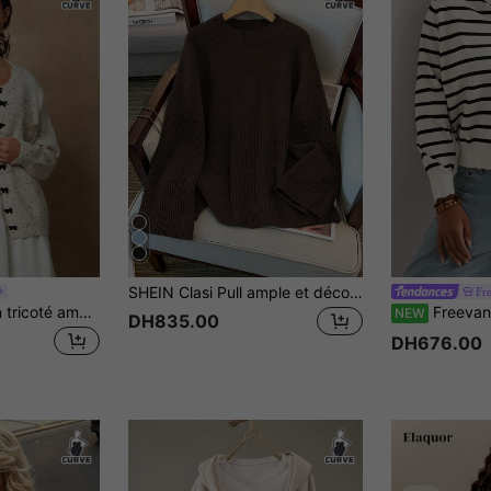
SHEIN Clasi Pull ample et décontracté à manches raglan en tricot pour femmes grandes tailles, hiver
Fr
Freevana Cardigan tricoté ample pour femmes avec nœud décoratif, style décontracté, manches tombantes, automne/hiver
Freevana Cardigan col V grande taille pour femmes, t
NEW
DH835.00
DH676.00