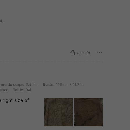
XL
Utile (0)
orps: Sablier, Buste: 106 cm / 41.7 in, Taille: 80 cm / 31 in, Hanches: 106 cm / 42 in,
rme du corps:
Sablier
Buste:
106 cm / 41.7 in
abac
Taille:
0XL
e right size of