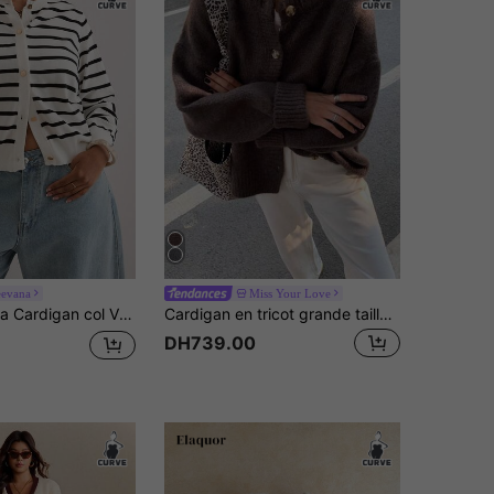
eevana
Miss Your Love
ricot ample rayé noir et blanc, élastique, élégant, quotidien, rue, trajet, printemps, été, début d'automne
Cardigan en tricot grande taille marron col rond épaules tombantes manches longues boutonnage devant, pull en mélange tricoté chaud & confortable pour l'automne/l'hiver
DH739.00