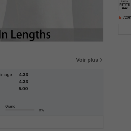
720K
Voir plus
'image
4.33
4.33
5.00
Grand
0%