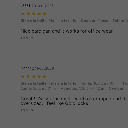
s***1
29 Jan,2026
Bien à la taille: Fidèle à la taille, Couleur: Tabac, Taille: 1XL
Bien à la taille:
Fidèle à la taille
Couleur:
Tabac
Taille:
1
Nice cardigan and it works for office wear
Traduire
m***i
27 Feb,2026
Bien à la taille: Fidèle à la taille, Taille: 166 cm / 65 in, Forme du c
Bien à la taille:
Fidèle à la taille
Taille:
166 cm / 65 in
Fo
Taille:
80 cm / 31 in
Hanches:
106 cm / 42 in
Couleur:
T
Great!! It’s just the right length of cropped and th
oversized, I feel like Goldilocks
Traduire