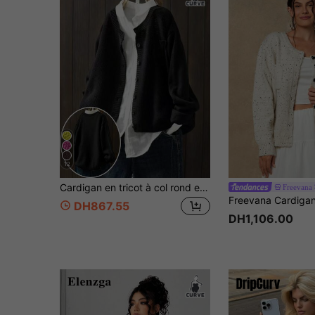
12
Cardigan en tricot à col rond et manches longues, grande taille, décontracté, noir, automne/hiver
Freevana
DH867.55
DH1,106.00