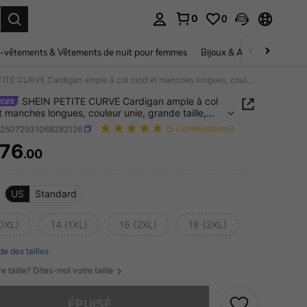
0
0
ouver. Press Enter to select.
-vêtements & Vêtements de nuit pour femmes
Bijoux & Accessoires pou
SHEIN PETITE CURVE Cardigan ample à col rond et manches longues, couleur unie, grande taille, automne/hiver
SHEIN PETITE CURVE Cardigan ample à col
t manches longues, couleur unie, grande taille,
e/hiver
z25072931068282126
(6 Commentaires)
76
.00
ICE AND AVAILABILITY
US
Standard
(0XL)
14 (1XL)
16 (2XL)
18 (3XL)
de des tailles
e taille? Dites-moi votre taille
 ce produit est épuisé.
ÉPUISÉ