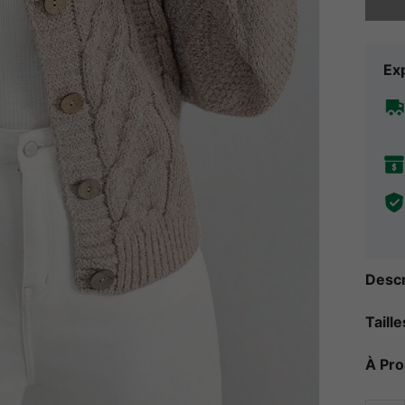
Exp
Descr
Taill
À Pr