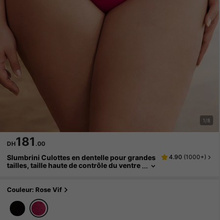
1/8
181
DH
.00
Slumbrini Culottes en dentelle pour grandes
4.90
(
1000+
)
tailles, taille haute de contrôle du ventre
à motif floral ajouré, sexy et respirant
Couleur: Rose Vif