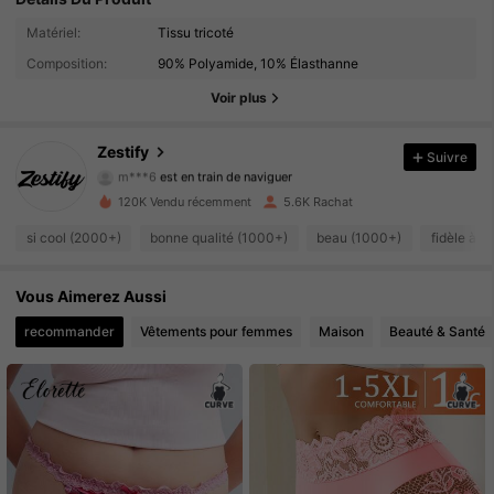
3.1K Suiveurs
4.83
Matériel:
Tissu tricoté
Composition:
90% Polyamide, 10% Élasthanne
3.1K Suiveurs
4.83
Voir plus
3.1K Suiveurs
4.83
Zestify
Suivre
m***6
est en train de naviguer
3.1K Suiveurs
4.83
120K Vendu récemment
5.6K Rachat
3.1K Suiveurs
4.83
si cool (2000+)
bonne qualité (1000+)
beau (1000+)
fidèle à l
3.1K Suiveurs
4.83
Vous Aimerez Aussi
recommander
Vêtements pour femmes
Maison
Beauté & Santé
3.1K Suiveurs
4.83
3.1K Suiveurs
4.83
3.1K Suiveurs
4.83
3.1K Suiveurs
4.83