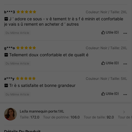
b***3
Couleur: Noir / Taille: 2XL
J
’
adore
ce
sous
-
v
ê
tement
tr
è
s
f
é
minin
et
confortable
je
vais
s
û
rement
en
acheter
d
’
autres
Utile
(0)
Du Même Article
g***o
Couleur: Noir / Taille: 2XL
Tellement
doux
confortable
et
de
qualit
é
Utile
(0)
Du Même Article
a***y
Couleur: Noir / Taille: 5XL
Tr
è
s
satisfaite
et
bonne
grandeur
Utile
(0)
Du Même Article
Le/la mannequin porte:
1XL
Taille:
172.0
Tour de poitrine:
106.0
Tour de taille:
92.0
Tour de 
Détails Du Produit