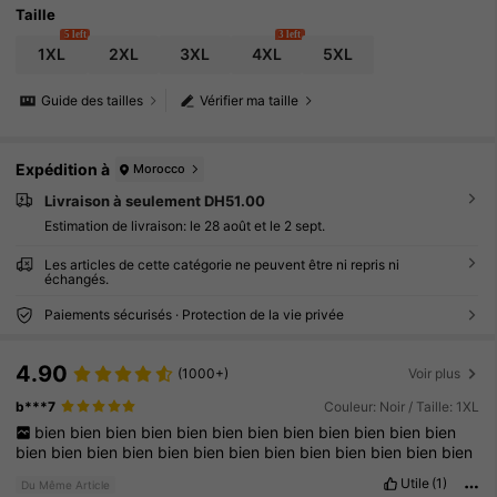
Taille
5 left
3 left
1XL
2XL
3XL
4XL
5XL
Guide des tailles
Vérifier ma taille
Expédition à
Morocco
Livraison à seulement DH51.00
Estimation de livraison:
le 28 août et le 2 sept.
Les articles de cette catégorie ne peuvent être ni repris ni
échangés.
Paiements sécurisés · Protection de la vie privée
4.90
(1000+)
Voir plus
b***7
Couleur: Noir / Taille: 1XL
bien
bien
bien
bien
bien
bien
bien
bien
bien
bien
bien
bien
bien
bien
bien
bien
bien
bien
bien
bien
bien
bien
bien
bien
bien
Utile
(1)
Du Même Article