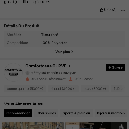
great
just
like
in
pictures
Utile
(3)
Détails Du Produit
Matériel:
Tissu tissé
65K Suiveurs
4.76
Composition:
100% Polyester
65K Suiveurs
4.76
Voir plus
65K Suiveurs
4.76
Comfortcana CURVE
Suivre
m***y
est en train de naviguer
65K Suiveurs
4.76
910K Vendu récemment
140K Rachat
bonne qualité (5000+)
si cool (3000+)
beau (3000+)
fidèle à 
65K Suiveurs
4.76
Vous Aimerez Aussi
65K Suiveurs
4.76
recommander
Chaussures
Sports & plein air
Bijoux & montres
65K Suiveurs
4.76