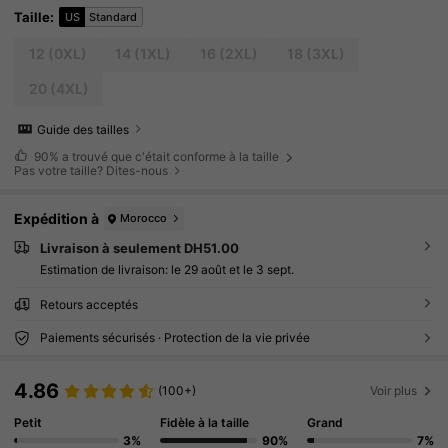
Taille
:
US
Standard
12
(0XL)
14
(1XL)
16
(2XL)
18
(3XL)
20
(4XL)
Guide des tailles
90%
a trouvé que c'était conforme à la taille
Pas votre taille? Dites-nous
Expédition à
Morocco
Livraison à seulement DH51.00
Estimation de livraison:
le 29 août et le 3 sept.
Retours acceptés
Paiements sécurisés · Protection de la vie privée
4.86
(100+)
Voir plus
Petit
Fidèle à la taille
Grand
3%
90%
7%