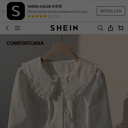
SHEIN-SOLDE D'ÉTÉ
×
INSTALLER
Découvrez les dernières tendances à bon prix.
(18,717)