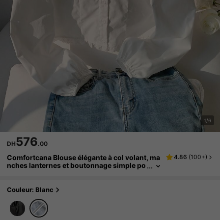
1/6
576
DH
.00
Comfortcana Blouse élégante à col volant, ma
4.86
(
100+
)
nches lanternes et boutonnage simple po
ur femmes grandes tailles, automne/hiver
Couleur: Blanc