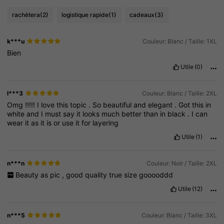
rachètera
(2)
logistique rapide
(1)
cadeaux
(3)
k***u
Couleur: Blanc / Taille: 1XL
Bien
Utile
(0)
l***3
Couleur: Blanc / Taille: 2XL
Omg
!!!!!
I
love
this
topic
.
So
beautiful
and
elegant
.
Got
this
in
white
and
I
must
say
it
looks
much
better
than
in
black
.
I
can
wear
it
as
it
is
or
use
it
for
layering
Utile
(1)
n***n
Couleur: Noir / Taille: 2XL
Beauty
as
pic
,
good
quality
true
size
gooooddd
Utile
(12)
n***5
Couleur: Blanc / Taille: 3XL