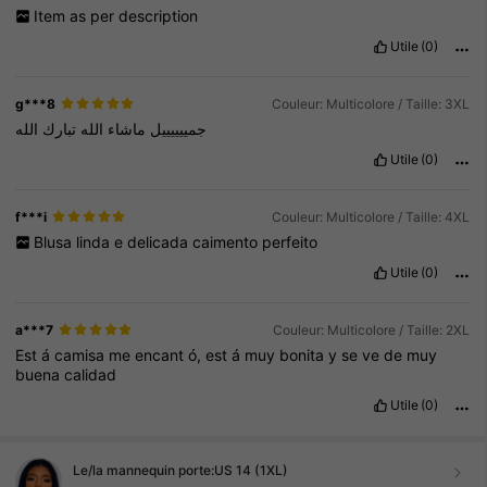
Item
as
per
description
Utile
(0)
g***8
Couleur: Multicolore / Taille: 3XL
جمييييييل
ماشاء
الله
تبارك
الله
Utile
(0)
f***i
Couleur: Multicolore / Taille: 4XL
Blusa
linda
e
delicada
caimento
perfeito
Utile
(0)
a***7
Couleur: Multicolore / Taille: 2XL
Est
á
camisa
me
encant
ó,
est
á
muy
bonita
y
se
ve
de
muy
buena
calidad
Utile
(0)
Le/la mannequin porte:
US 14 (1XL)