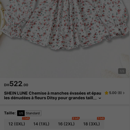
1/5
522
DH
.00
SHEIN LUNE Chemise à manches évasées et épau
5.00
(
8
)
les dénudées à fleurs Ditsy pour grandes taill
es, design ample et flatteur pour l'automne, s
tyle campagne
Taille
:
US
Standard
3 left
8 left
9 left
12
(0XL)
14
(1XL)
16
(2XL)
18
(3XL)