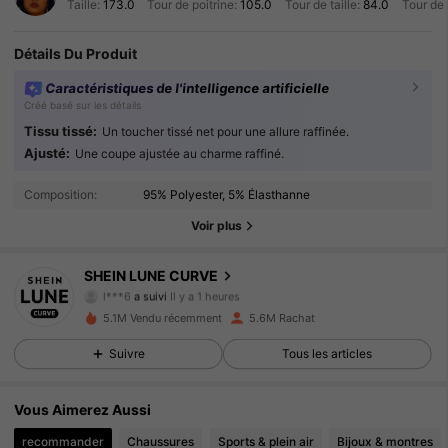
Taille:
173.0
Tour de poitrine:
105.0
Tour de taille:
84.0
Tour de
Détails Du Produit
Caractéristiques de l'intelligence artificielle
Créé basé sur les détails
Tissu tissé:
Un toucher tissé net pour une allure raffinée.
Ajusté:
Une coupe ajustée au charme raffiné.
450K Suiveurs
4.89
Composition:
95% Polyester, 5% Élasthanne
450K Suiveurs
4.89
Voir plus
450K Suiveurs
4.89
SHEIN LUNE CURVE
l***6
a suivi
Il y a 1 heures
T***a
est en train de naviguer
450K Suiveurs
4.89
5.1M Vendu récemment
5.6M Rachat
Suivre
Tous les articles
450K Suiveurs
4.89
Vous Aimerez Aussi
450K Suiveurs
4.89
recommander
Chaussures
Sports & plein air
Bijoux & montres