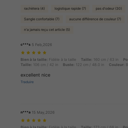
rachètera (4)
logistique rapide (7)
pas d'odeur (30)
Sangle confortable (7)
aucune différence de couleur (7)
n'a jamais reçu cet article (5)
c***s
5 Feb,2026
Bien à la taille: Fidèle à la taille, Taille: 160 cm / 63 in, Poids: 90 k
Bien à la taille:
Fidèle à la taille
Taille:
160 cm / 63 in
Po
Taille:
106 cm / 42 in
Buste:
122 cm / 48.0 in
Couleur:
B
excellent nice
Traduire
n***a
15 May,2026
Bien à la taille: Fidèle à la taille, Taille: 173 cm / 68 in, Poids: 98 k
Bien à la taille:
Fidèle à la taille
Taille:
173 cm / 68 in
Po