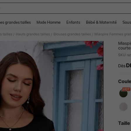
e
and down arrow keys to navigate search Dernière recherche and Rechercher et Tr
s grandes tailles
Mode Homme
Enfants
Bébé & Maternité
Sous
 tailles
Hauts grandes tailles
Blouses grandes tailles
/
/
/
Miaspi
courte
pour f
femme
Mousse
D
Dès
PR
Coule
Taille