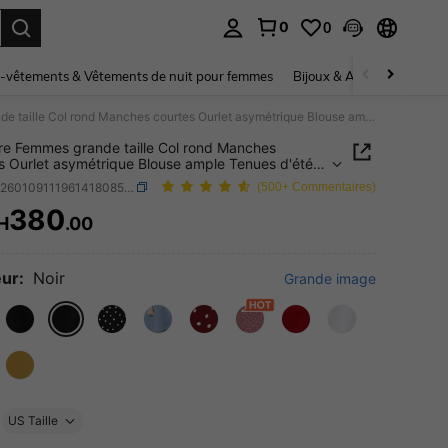
0
0
ouver. Press Enter to select.
-vêtements & Vêtements de nuit pour femmes
Bijoux & Accessoires pou
Miaspire Femmes grande taille Col rond Manches courtes Ourlet asymétrique Blouse ample Tenues d'été pour femmes Vacances tropicales Vêtements pour femmes Robes modestes pour femmes Volants de plage Mousseline de soie pastel
re Femmes grande taille Col rond Manches
s Ourlet asymétrique Blouse ample Tenues d'été
emmes Vacances tropicales Vêtements pour
SKU: sz260109111961418085328
(500+ Commentaires)
s Robes modestes pour femmes Volants de plage
line de soie pastel
380
H
.00
ICE AND AVAILABILITY
ur:
Noir
Grande image
US Taille