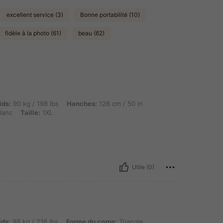
excellent service (3)
Bonne portabilité (10)
fidèle à la photo (61)
beau (62)
g / 198 lbs, Hanches: 128 cm / 50 in, Taille: 106 cm / 42 in, Buste: 122 cm / 48.0 in, 
ids:
90 kg / 198 lbs
Hanches:
128 cm / 50 in
lanc
Taille:
1XL
Utile (0)
g / 216 lbs, Forme du corps: Triangle, Buste: 128 cm / 50.4 in, Taille: 108 cm / 43 in,
ids:
98 kg / 216 lbs
Forme du corps:
Triangle