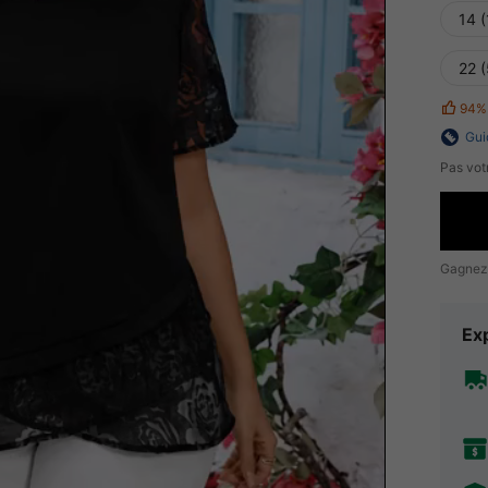
14 (
22 
94%
Gui
Pas votr
Gagnez
Exp