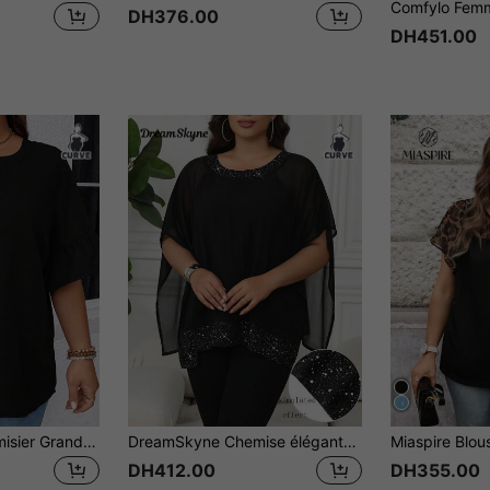
DH376.00
DH451.00
EMERY ROSE Chemisier Grande Taille D'été De Couleur Unie À Col Encoche Avec Manches Volantées
DreamSkyne Chemise élégante avec empiècement en mousseline de soie et décoration de feuille d'or, style européen confortable et
DH412.00
DH355.00