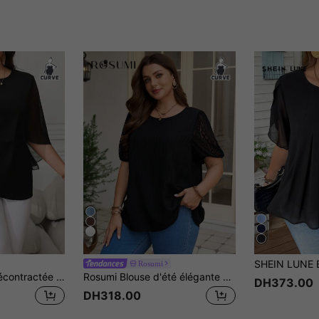
4
Rosumi
Reflora Chemise décontractée pour femme grande taille, de couleur unie, avec manches évasées et froncée à la taille
Rosumi Blouse d'été élégante noire pour femmes grandes tailles, top tunique à manches courtes en patchwork de dentelle et pétales, décontractée pour le travail, les vacances à la campagne et les congés
DH373.00
DH318.00