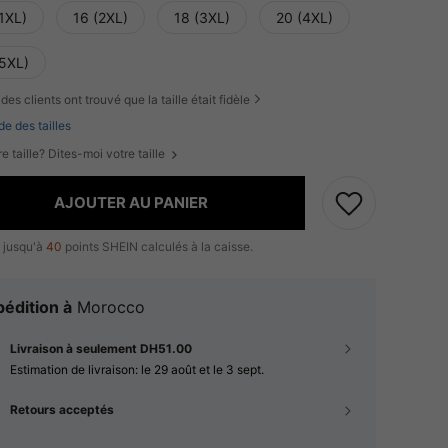
1XL)
16 (2XL)
18 (3XL)
20 (4XL)
(5XL)
des clients ont trouvé que la taille était fidèle
de des tailles
e taille? Dites-moi votre taille
AJOUTER AU PANIER
 jusqu'à
40
points SHEIN calculés à la caisse.
édition à
Morocco
Livraison à seulement DH51.00
Estimation de livraison:
le 29 août et le 3 sept.
Retours acceptés