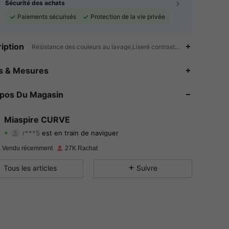
Sécurité des achats
Paiements sécurisés
Protection de la vie privée
iption
Résistance des couleurs au lavage,Liseré contrastant,Tulle contras
4.82
561
7.3K
es & Mesures
4.82
561
7.3K
opos Du Magasin
4.82
561
7.3K
Miaspire CURVE
r***5
est en train de naviguer
4.82
561
7.3K
Evaluation
Articles
Suiveurs
 Vendu récemment
27K Rachat
4.82
561
7.3K
Tous les articles
Suivre
4.82
561
7.3K
4.82
561
7.3K
4.82
561
7.3K