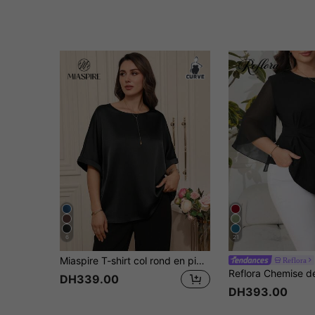
6
21
Miaspire T-shirt col rond en piqué grande taille pour femmes
Reflora
DH339.00
DH393.00