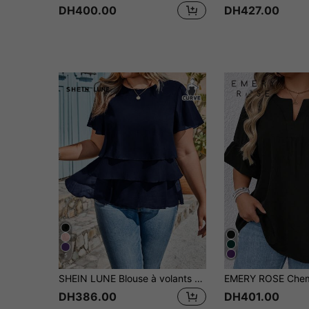
DH400.00
DH427.00
5
SHEIN LUNE Blouse à volants ample pour femmes en grande taille, manches courtes. Élégante pour le travail, les trajets, l'été. Convient pour les femmes pour la Saint-Patrick, Pâques, l'été, le printemps, la plage, les ensembles de détente pour la Saint-Patrick, Pâques
DH386.00
DH401.00