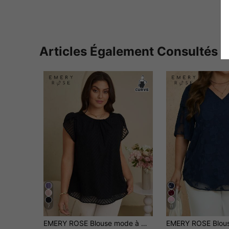
Articles Également Consultés
7
11
EMERY ROSE Blouse mode à manches courtes froncée col rond pour femmes grandes tailles, été pour femmes, concert femmes grandes tailles invitées de mariage, Top pour femmes style occidental