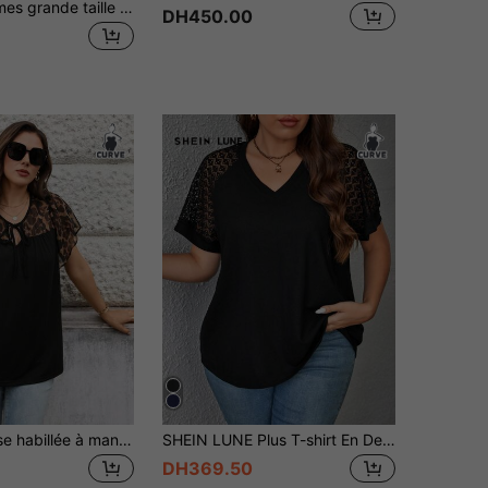
Comfylo Femmes grande taille Top noir décontracté polyvalent à col rond pour porter au quotidien, vacances, plage, Pâques, printemps, été
DH450.00
Miaspire Blouse habillée à manches volantées avec nœud devant et imprimé léopard pour femmes grandes tailles
SHEIN LUNE Plus T-shirt En Dentelle Manches Raglan
DH369.50