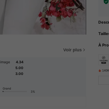
Descr
Taill
À Pr
Voir plus
'image
4.34
5.00
140K
3.00
Grand
3%