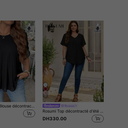
11
SHEIN LUNE Blouse décontracté unie pour femmes grandes tailles, simple et à la mode, convenant pour l'été. Top d'été pour femmes grandes tailles en vacances. Top d'été décontracté pour femme de grande taille
Rosumi
Rosumi Top décontracté d'été à manches courtes, col en V, froncé, grande taille, couleur unie. Tenue de vacances décontractée de style campagnard. Simple et pour le port quotidien. Hauts d'été pour femmes. Tenues d'été pour femmes
DH330.00