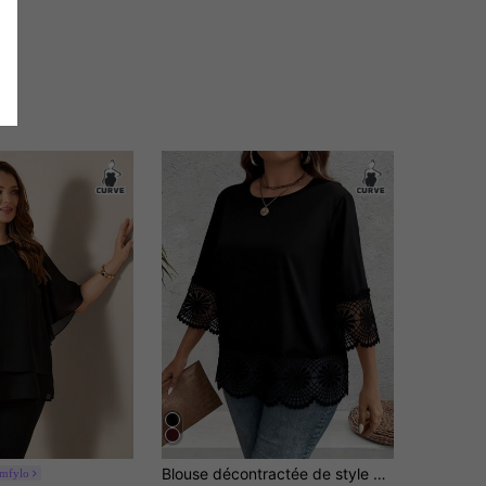
Blouse décontractée de style vacances avec dentelle contrastée pour femmes grandes tailles, noir, printemps/été/automne
mfylo