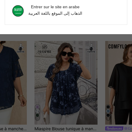
Entrer sur le site en arabe
الذهاب إلى الموقع باللغة العربية
17
6
EMERY ROSE Blouse à manches courtes semi-transparente col V pour femmes grande taille, vacances d'été
Miaspire Blouse tunique à manches courtes avec imprimé floral pour femmes grandes tailles, idéale pour l'été, les vacances, simple et pour un port quotidien
Co