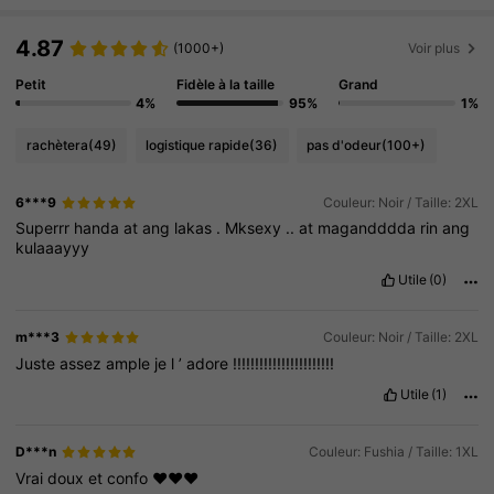
4.87
(1000+)
Voir plus
Petit
Fidèle à la taille
Grand
4%
95%
1%
rachètera
(49)
logistique rapide
(36)
pas d'odeur
(100+)
6***9
Couleur: Noir / Taille: 2XL
Superrr
handa
at
ang
lakas
.
Mksexy
..
at
magandddda
rin
ang
kulaaayyy
Utile
(0)
m***3
Couleur: Noir / Taille: 2XL
Juste
assez
ample
je
l
’
adore
!!!!!!!!!!!!!!!!!!!!!!!
Utile
(1)
D***n
Couleur: Fushia / Taille: 1XL
Vrai
doux
et
confo
❤️❤️❤️