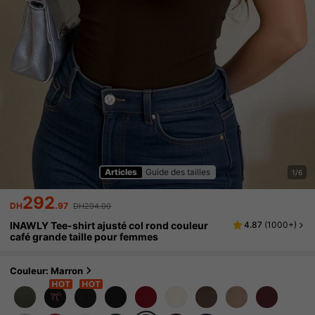
Articles
Guide des tailles
1/6
292
DH
.97
DH294.00
INAWLY Tee-shirt ajusté col rond couleur
4.87
(
1000+
)
café grande taille pour femmes
Couleur: Marron