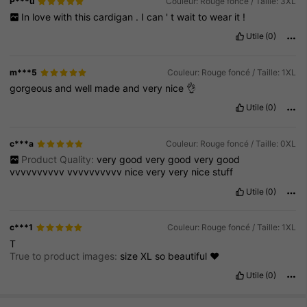
P***u
Couleur: Rouge foncé / Taille: 3XL
In
love
with
this
cardigan
.
I
can
'
t
wait
to
wear
it
!
Utile
(0)
m***5
Couleur: Rouge foncé / Taille: 1XL
gorgeous
and
well
made
and
very
nice
👌
Utile
(0)
c***a
Couleur: Rouge foncé / Taille: 0XL
Product Quality:
very
good
very
good
very
good
vvvvvvvvvv
vvvvvvvvvv
nice
very
very
nice
stuff
Utile
(0)
c***1
Couleur: Rouge foncé / Taille: 1XL
T
True to product images:
size
XL
so
beautiful
❤️
Utile
(0)