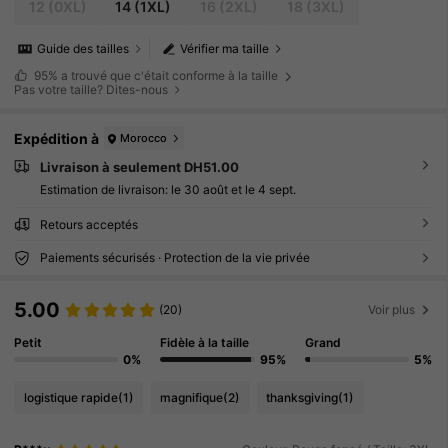
12
(0XL)
14
(1XL)
16
(2XL)
18
(3XL)
Guide des tailles
Vérifier ma taille
95%
a trouvé que c'était conforme à la taille
Pas votre taille? Dites-nous
Expédition à
Morocco
Livraison à seulement DH51.00
Estimation de livraison:
le 30 août et le 4 sept.
Retours acceptés
Paiements sécurisés · Protection de la vie privée
5.00
(20)
Voir plus
Petit
Fidèle à la taille
Grand
0%
95%
5%
logistique rapide
(1)
magnifique
(2)
thanksgiving
(1)