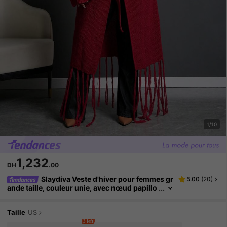
1/10
1,232
DH
.00
Slaydiva Veste d'hiver pour femmes gr
5.00
(
20
)
ande taille, couleur unie, avec nœud papillo
n et manches à franges, couleur bordeaux
Taille
US
3 left