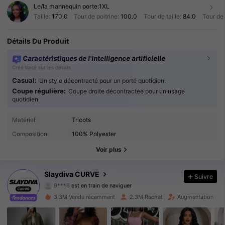
Le/la mannequin porte:
1XL
Taille:
170.0
Tour de poitrine:
100.0
Tour de taille:
84.0
Tour de
Détails Du Produit
Caractéristiques de l'intelligence artificielle
Créé basé sur les détails
Casual:
Un style décontracté pour un porté quotidien.
Coupe régulière:
Coupe droite décontractée pour un usage
quotidien.
Matériel:
Tricots
630K Suiveurs
4.86
Composition:
100% Polyester
630K Suiveurs
4.86
Voir plus
630K Suiveurs
4.86
Slaydiva CURVE
Suivre
9***6
est en train de naviguer
630K Suiveurs
4.86
3.3M Vendu récemment
2.3M Rachat
Augmentation du 
630K Suiveurs
4.86