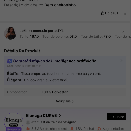
Descrição do cheiro:
Bem
cheirosinho
Utile
(0)
Le/la mannequin porte:
1XL
Taille:
167.0
Tour de poitrine:
98.0
Tour de taille:
78.0
Tour de h
Détails Du Produit
Caractéristiques de l'intelligence artificielle
Créé basé sur les détails
Étoffe:
Tissu propre au toucher et au charme polyvalent.
Élégant:
Un look gracieux et raffiné.
650K Suiveurs
4.84
Composition:
100% Polyester
650K Suiveurs
4.84
Voir plus
650K Suiveurs
4.84
Elenzga CURVE
Suivre
e***1
est en train de naviguer
650K Suiveurs
4.84
3.5M Vendu récemment
1.8M Rachat
Augmentation du n