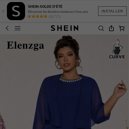
SHEIN-SOLDE D'ÉTÉ
×
INSTALLER
Découvrez les dernières tendances à bon prix.
(18,717)