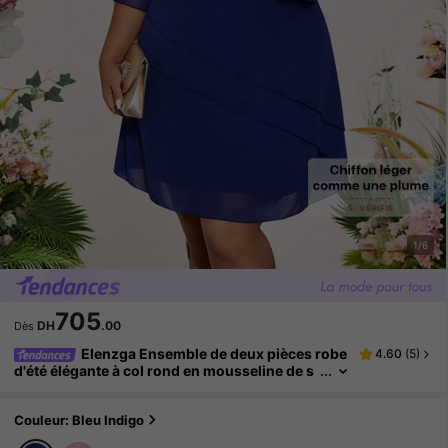
1/6
705
DH
.00
Dès
Elenzga Ensemble de deux pièces robe
4.60
(
5
)
d'été élégante à col rond en mousseline de s
oie avec manches courtes pour femmes gran
des tailles, avec accessoires.
Couleur: Bleu Indigo