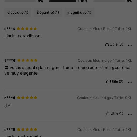
0%
100%
0%
classique
(1)
Élégant(e)
(1)
magnifique
(1)
s***s
Couleur: Vieux Rose / Taille: 1XL
Lindo
maravilhoso
Utile
(3)
5***6
Couleur: bleu indigo / Taille: 1XL
Vestido
igual
q
la
imagen
,
tama
ñ
o
correcto
✅
me
gust
ó
se
ve
muy
elegante
Utile
(2)
n***d
Couleur: bleu indigo / Taille: 0XL
انيق
Utile
(1)
s***5
Couleur: Vieux Rose / Taille: 1XL
Lindo
gostei
muito