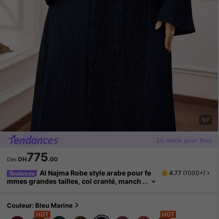
1/7
775
DH
.00
Dès
Al Najma Robe style arabe pour fe
4.77
(
1000+
)
mmes grandes tailles, col cranté, manch
es évasées, patchwork en dentelle, coul
eur unie
Couleur: Bleu Marine