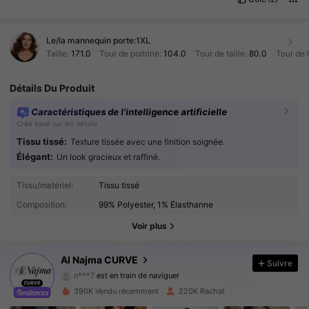
Le/la mannequin porte:
1XL
Taille:
171.0
Tour de poitrine:
104.0
Tour de taille:
80.0
Tour de 
Détails Du Produit
Caractéristiques de l'intelligence artificielle
Créé basé sur les détails
Tissu tissé:
Texture tissée avec une finition soignée.
Élégant:
Un look gracieux et raffiné.
101K Suiveurs
4.87
Tissu/matériel:
Tissu tissé
Composition:
99% Polyester, 1% Élasthanne
101K Suiveurs
4.87
Voir plus
101K Suiveurs
4.87
Al Najma CURVE
Suivre
101K Suiveurs
4.87
390K Vendu récemment
220K Rachat
101K Suiveurs
4.87