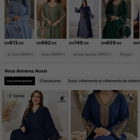
101K Suiveurs
4.87
101K Suiveurs
4.87
813
682
749
859
101K Suiveurs
4.87
DH
.00
DH
.00
DH
.00
DH
.00
DH
si cool (9999+)
beau (9999+)
bonne qualité (9999+)
Élégant(e) 
101K Suiveurs
4.87
Vous Aimerez Aussi
101K Suiveurs
4.87
recommander
Chaussures
Sous-vêtements et vêtements de détent
101K Suiveurs
4.87