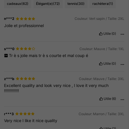
cadeaux
(62)
Élégant(e)
(72)
tennis
(30)
rachètera
(1)
n***2
Couleur: Vert sapin / Taille: 2XL
Jolie
et
professionnel
Utile
(0)
s***0
Couleur: Mauve / Taille: 1XL
Tr
è
s
jolie
mais
tr
è
s
courte
et
mal
coup
é
Utile
(0)
z***b
Couleur: Mauve / Taille: 3XL
Excellent
quality
and
look
very
nice
,
I
love
it
very
much
!!!!!!!!!!!!!
Utile
(6)
r***3
Couleur: Marron / Taille: 3XL
Very
nice
I
like
it
nice
quality
Utile
(2)