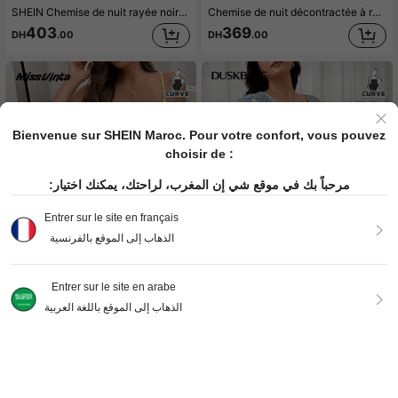
SHEIN Chemise de nuit rayée noire et blanche, coupe oversize, style casual
Chemise de nuit décontractée à rayures col rond manches courtes pour femmes grandes tailles, robe de nuit Moo Moo
403
369
DH
.00
DH
.00
Bienvenue sur SHEIN Maroc. Pour votre confort, vous pouvez
choisir de :
مرحباً بك في موقع شي إن المغرب، لراحتك، يمكنك اختيار:
Entrer sur le site en français
الذهاب إلى الموقع بالفرنسية
Entrer sur le site en arabe
الذهاب إلى الموقع باللغة العربية
Miss Vinta Nuisette décontractée d'été à imprimé rayé coloré grande taille
DUSKBASE Robe de nuit d'été à manches courtes, col rond, imprimé floral, grande taille, Moo Moo
424
332
DH
.00
DH
.00