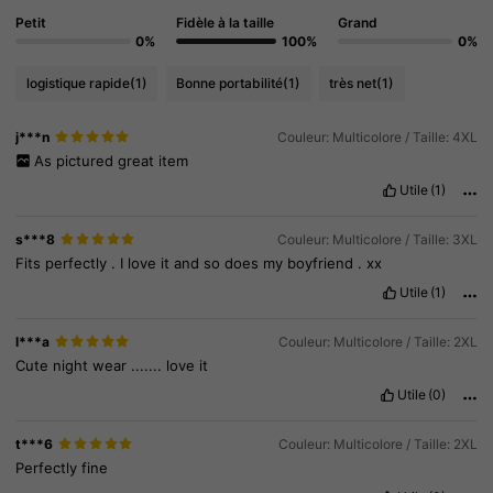
Petit
Fidèle à la taille
Grand
0%
100%
0%
logistique rapide
(1)
Bonne portabilité
(1)
très net
(1)
j***n
Couleur: Multicolore / Taille: 4XL
As
pictured
great
item
Utile
(1)
s***8
Couleur: Multicolore / Taille: 3XL
Fits
perfectly
.
I
love
it
and
so
does
my
boyfriend
.
xx
Utile
(1)
l***a
Couleur: Multicolore / Taille: 2XL
Cute
night
wear
.......
love
it
Utile
(0)
410 Suiveurs
4.74
t***6
Couleur: Multicolore / Taille: 2XL
Perfectly
fine
410 Suiveurs
4.74