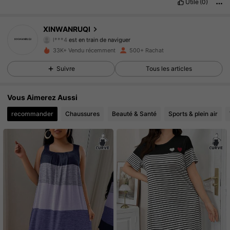
Utile
(0)
410 Suiveurs
4.74
XINWANRUQI
l***4
est en train de naviguer
410 Suiveurs
4.74
33K+ Vendu récemment
500+ Rachat
Suivre
Tous les articles
410 Suiveurs
4.74
Vous Aimerez Aussi
410 Suiveurs
4.74
recommander
Chaussures
Beauté & Santé
Sports & plein air
410 Suiveurs
4.74
410 Suiveurs
4.74
410 Suiveurs
4.74
410 Suiveurs
4.74
410 Suiveurs
4.74