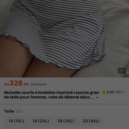
1/5
326
DH
.88
DH328.00
Nuisette courte à bretelles imprimé rayures gran
4.80
(
10
)
de taille pour femmes, robe de détente déco
ntractée et confortable, vêtement d'été
Taille
US
14
(1XL)
16
(2XL)
18
(3XL)
20
(4XL)