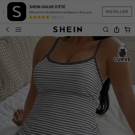
SHEIN-SOLDE D'ÉTÉ
×
INSTALLER
Découvrez les dernières tendances à bon prix.
(18,717)