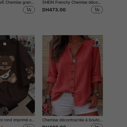
GlowEve CURVE Chemise grande taille élégante à imprimé cerise complet, manches mi-longues à volants, taille haute, style poupée, simple boutonnage, coupe simple et design amincissant, convient pour le trajet quotidien, les sorties et les vacances
SHEIN Frenchy Chemise décontracté polyvalente à rayures et à simple boutonnage pour femmes grandes tailles
DH473.00
s mères; cadeau pour maman; top manches courtes de remise des diplômes; retour à l'école; cérémonie de remise des diplômes; enseignant; famille et amis d'été. Convient pour le port quotidien, le top de sortie, le pique-nique, les vacances, la plage, les fêtes, les anniversaires, la plage, les rassemblements, la danse, l'école, le top de printemps, l'été, les vacances
Chemise décontractée à boutons pour femmes grande taille, blouse en tissu tissé à manches longues avec col ouvert, coupe régulière, Top d'automne