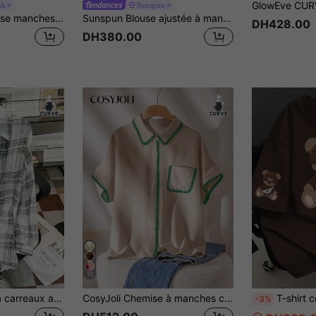
nk
Sunspun
Shapeblank Chemise manches chauve-souris à rayures imprimées, été
Sunspun Blouse ajustée à manches courtes avec imprimé rayé pour femmes grandes tailles, style décontracté pour le bureau et les trajets, bleu et blanc, Girlism, pour les sorties nocturnes et les clubs
DH428.00
DH380.00
15
INAWLY Chemise à carreaux ample avec épaules tombantes, ourlet incurvé et imprimé, style décontracté universitaire, tailles grandes pour femmes
CosyJoli Chemise à manches courtes avec boutons devant, poches et bordures contrastées, taille grande
T-shirt col rond imprimé ours pour femmes, style décontracté d'été grande taille, manches courtes à la mode. Convient pour les vacances d'été, la plage, les voyages; cadeau de la fête de
-3%