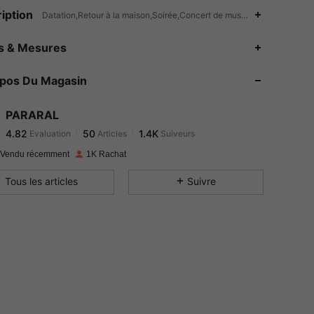
iption
Datation,Retour à la maison,Soirée,Concert de musique country,Le j
4.82
50
1.4K
es & Mesures
4.82
50
1.4K
opos Du Magasin
4.82
50
1.4K
4.82
50
1.4K
PARARAL
4.82
50
1.4K
Evaluation
Articles
Suiveurs
m***5
a suivi
Il y a 1 jour
4.82
50
1.4K
 Vendu récemment
1K Rachat
4.82
50
1.4K
Tous les articles
Suivre
4.82
50
1.4K
4.82
50
1.4K
4.82
50
1.4K