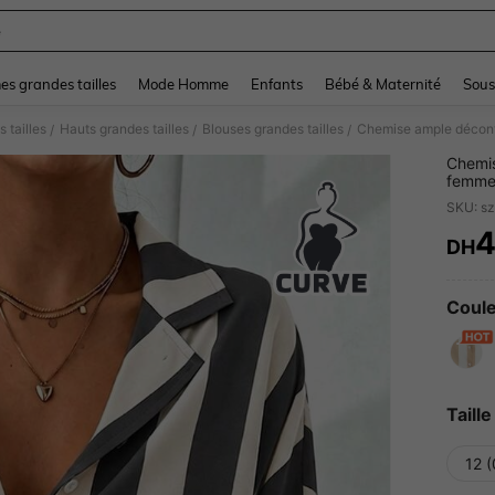
e
and down arrow keys to navigate search Dernière recherche and Rechercher et Tr
s grandes tailles
Mode Homme
Enfants
Bébé & Maternité
Sous
 tailles
Hauts grandes tailles
Blouses grandes tailles
/
/
/
Chemis
femmes
top dé
SKU: s
DH
PR
Coule
Taille
12 