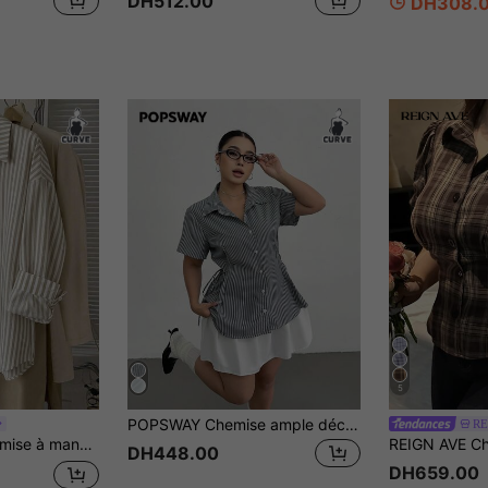
DH512.00
DH308.
5
POPSWAY Chemise ample décontractée à taille cintrée avec manches courtes et rayures pour femmes en grande taille
RE
mmes grande taille, convenant pour le printemps et l'automne
DH448.00
DH659.00