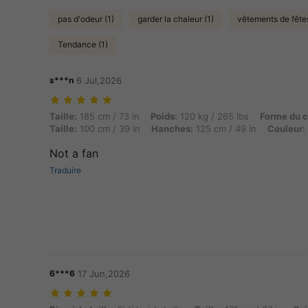
pas d'odeur (1)
garder la chaleur (1)
vêtements de fêtes
Tendance (1)
s***n
6 Jul,2026
Taille: 185 cm / 73 in, Poids: 120 kg / 265 lbs, Forme du corps: Sablie
Taille:
185 cm / 73 in
Poids:
120 kg / 265 lbs
Forme du c
Taille:
100 cm / 39 in
Hanches:
125 cm / 49 in
Couleur:
Not a fan
Traduire
6***6
17 Jun,2026