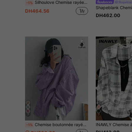
Silhoulove Chemise rayée décontractée pour femmes grande taille
Shapebla
-1%
DH464.56
DH462.00
7
7
Chemise boutonnée rayée pour femmes grandes tailles, manches longues à épaules tombantes, en tissu tissé
-1%