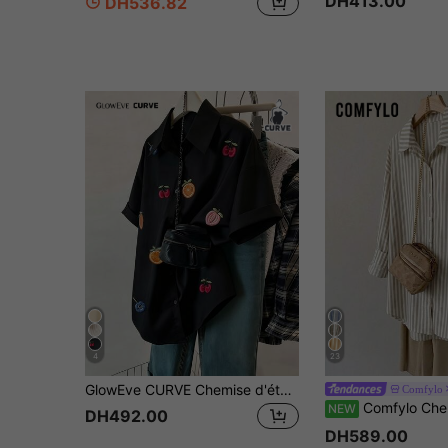
DH413.00
DH536.82
4
23
GlowEve CURVE Chemise d'été décontractée grande taille avec broderie de fruits
Comfylo
Comfylo Chemise à manches longues en tissu rayé décontractée pour fe
NEW
DH492.00
DH589.00