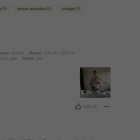
 (1)
tenues assorties (1)
vintage (1)
r, Buste: 126 cm / 49.6 in, Taille: 100 cm / 39 in, Hanches: 125 cm / 49 in, Couleur:
orps:
Sablier
Buste:
126 cm / 49.6 in
Gris pâle
Taille:
2XL
Utile (2)