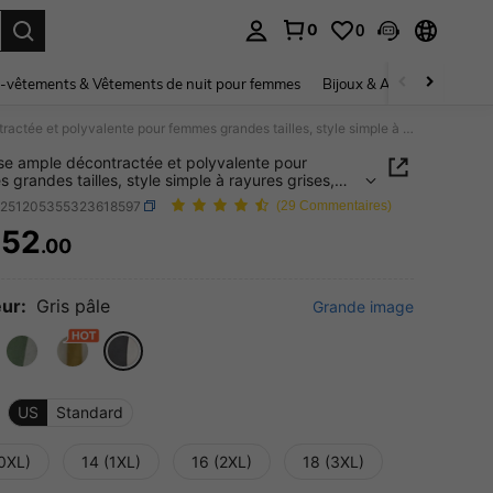
0
0
ouver. Press Enter to select.
-vêtements & Vêtements de nuit pour femmes
Bijoux & Accessoires pou
Chemise ample décontractée et polyvalente pour femmes grandes tailles, style simple à rayures grises, top décontracté pour femmes, tenue de vacances
e ample décontractée et polyvalente pour
 grandes tailles, style simple à rayures grises,
contracté pour femmes, tenue de vacances
z251205355323618597
(29 Commentaires)
452
.00
ICE AND AVAILABILITY
ur:
Gris pâle
Grande image
US
Standard
(0XL)
14 (1XL)
16 (2XL)
18 (3XL)