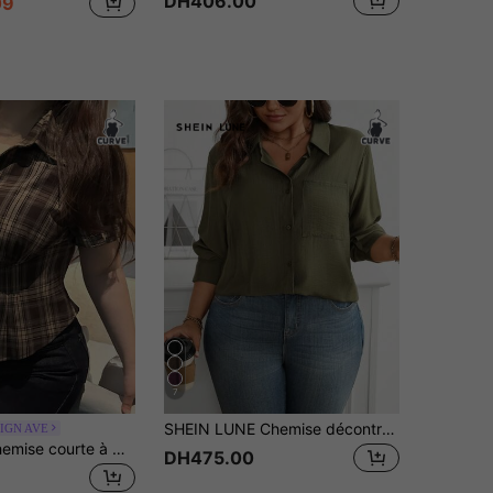
DH406.00
09
7
SHEIN LUNE Chemise décontractée à manches longues avec poche en couleur unie pour femmes grande taille, automne
IGN AVE
REIGN AVE Chemise courte à manches courtes avec col à revers, motif à carreaux froissé, grande taille. Flanelle à carreaux pour femmes
DH475.00