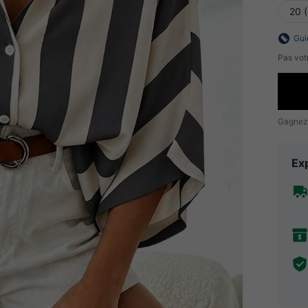
20 
Gui
Pas votr
Gagnez
Exp