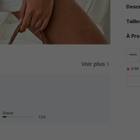
Descr
Taill
À Pr
Voir plus
8.6K
Grand
13%