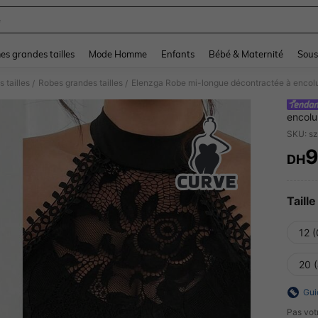
e
and down arrow keys to navigate search Dernière recherche and Rechercher et Tr
s grandes tailles
Mode Homme
Enfants
Bébé & Maternité
Sous
 tailles
Robes grandes tailles
/
/
encolu
sans m
SKU: s
pour la
DH
PR
Taille
12 
20 
Gui
Pas votr