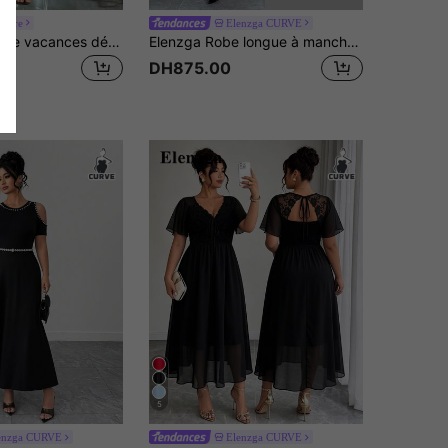
avure
Elenzga CURVE
Cravure Robe de vacances décontractée pour femmes de grande taille, style vintage français élégant, épaules drapées, taille cintrée, garniture en dentelle argentée
Elenzga Robe longue à manches longues, col rond, avec décoration florale et taille cintrée en forme de ligne A. Élégante pour les sorties, les rendez-vous et les rassemblements. Tailles plus.
DH875.00
5
enzga CURVE
Elenzga CURVE