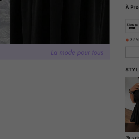
À Pr
3.5M
STYL
Plus d