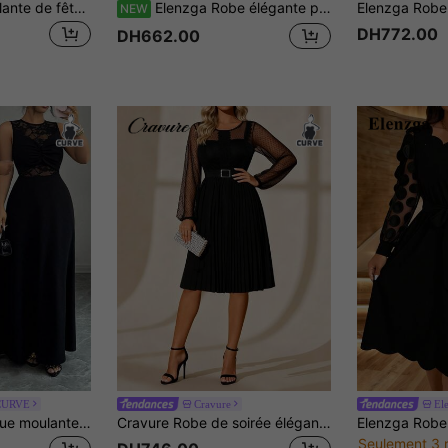
Cravure Robe moulante de fête sirène en tissu semi-transparent brillant avec encolure ronde, volants à l'ourlet et élastique, pour femmes grandes tailles
Elenzga Robe élégante pour femmes à manches longues évasées en dentelle, nouvelle collection automne/hiver, pour rendez-vous et vacances
NEW
DH772.00
DH662.00
 CURVE
Cravure
El
Elenzga Robe longue moulante noire en dentelle et patchwork, sans manches, avec taille torsadée. Nouvelle collection printemps/été pour femmes grandes tailles. Élégante et sexy, convient pour soirée de gala, rendez-vous, fête. Mode sexy et chic.
Cravure Robe de soirée élégante avec patchwork en maille, manches longues et ourlet plissé pour femmes grandes tailles
Seulement 3 