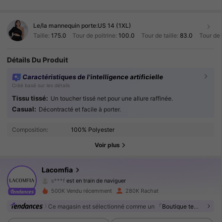
Le/la mannequin porte:
US 14 (1XL)
Taille:
175.0
Tour de poitrine:
100.0
Tour de taille:
83.0
Tour de
Détails Du Produit
Caractéristiques de l'intelligence artificielle
Créé basé sur les détails
Tissu tissé:
Un toucher tissé net pour une allure raffinée.
Casual:
Décontracté et facile à porter.
143K Suiveurs
4.89
Composition:
100% Polyester
143K Suiveurs
4.89
Voir plus
143K Suiveurs
4.89
Lacomfia
s***f
est en train de naviguer
143K Suiveurs
4.89
500K Vendu récemment
280K Rachat
Ce magasin est sélectionné comme un
「Boutique tendance」
143K Suiveurs
4.89