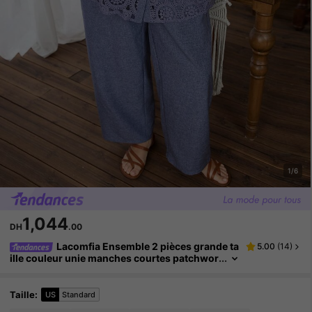
1/6
1,044
DH
.00
Lacomfia Ensemble 2 pièces grande ta
5.00
(
14
)
ille couleur unie manches courtes patchwor
k dentelle décontracté femme été
Taille
:
US
Standard