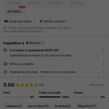
12
(0XL)
14
(1XL)
16
(2XL)
18
(3XL)
2 left
20
(4XL)
Guide des tailles
Vérifier ma taille
100%
a trouvé que c'était conforme à la taille
Pas votre taille? Dites-nous
Expédition à
Morocco
Livraison à seulement DH51.00
Estimation de livraison:
le 30 août et le 4 sept.
Retours acceptés
Paiements sécurisés · Protection de la vie privée
5.00
(14)
Voir plus
Petit
Fidèle à la taille
Grand
0%
100%
0%
cadeaux
(1)
pas d'odeur
(1)
business
(1)
Élégant(e)
(1)