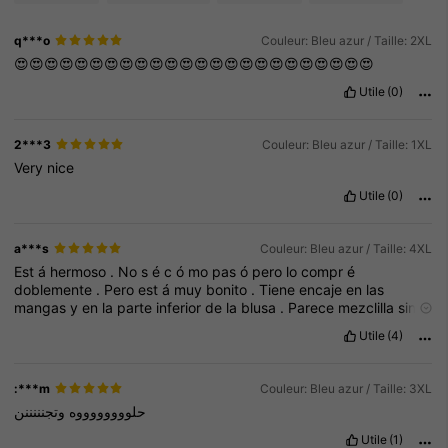
q***o
Couleur: Bleu azur / Taille: 2XL
😍😍😍😍😍😍😍😍😍😍😍😍😍😍😍😍😍😍😍😍😍😍😍😍
Utile
(0)
2***3
Couleur: Bleu azur / Taille: 1XL
Very
nice
Utile
(0)
a***s
Couleur: Bleu azur / Taille: 4XL
Est
á
hermoso
.
No
s
é
c
ó
mo
pas
ó
pero
lo
compr
é
doblemente
.
Pero
est
á
muy
bonito
.
Tiene
encaje
en
las
mangas
y
en
la
parte
inferior
de
la
blusa
.
Parece
mezclilla
sin
serlo
.
Es
ligero
y
delgada
la
tela
as
í
que
me
imagino
que
ser
á
Utile
(4)
fresco
en
el
verano
.
Tiene
bolsas
en
el
pantal
ó
n
a
los
costados
.
Estoy
feliz
con
mi
compra
.
:***m
Couleur: Bleu azur / Taille: 3XL
حلووووووووه
وتجنننننن
Utile
(1)