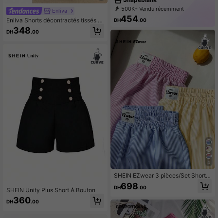
500K+ Vendu récemment
Enliva
54K+ Rachat
31K Abonné
454
Enliva Shorts décontractés tissés à
DH
.00
taille élastique grande taille, six poi
348
DH
.00
nts, pour les silhouettes en pomme
et les formes rondes
4
SHEIN EZwear 3 pièces/Set Short r
ayé blocs de couleurs grande taille
698
DH
.00
SHEIN Unity Plus Short À Bouton
360
DH
.00