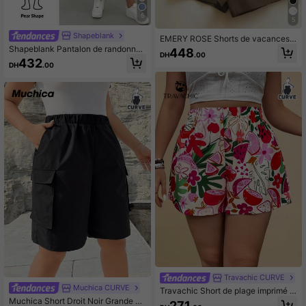
5
5
Shapeblank
EMERY ROSE Shorts de vacances a
mples grande taille pour femmes
Shapeblank Pantalon de randonnée
448
DH
.00
grande taille pour femmes, kaki, styl
432
DH
.00
e décontracté chic, jambes larges,
printemps/été, ample et confortabl
e, taille élastique, pantalon court et
bouffant pour dames
Travachic CURVE
Muchica CURVE
Travachic Short de plage imprimé fr
uits style boho grande taille, pour l'é
Muchica Short Droit Noir Grande Ta
271