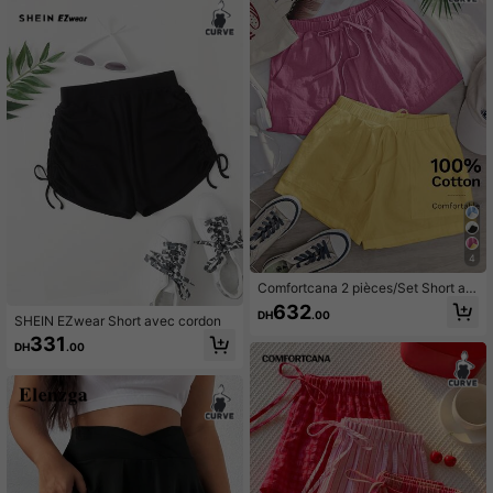
4
Comfortcana 2 pièces/Set Short am
ple grande taille rose & jaune, déco
632
DH
.00
ntracté, été, vacances
SHEIN EZwear Short avec cordon
331
DH
.00