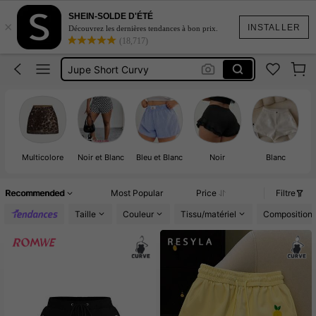
Jupe Curvy
SHEIN-SOLDE D'ÉTÉ
×
Short Femme Curvy
INSTALLER
Découvrez les dernières tendances à bon prix.
(18,717)
Jupe Short Curvy
Bermuda Femme Curvy
Jupe Culotte Curvy
Jupe Curvy
Short Femme Curvy
Multicolore
Noir et Blanc
Bleu et Blanc
Noir
Blanc
R
Recommended
Most Popular
Price
Filtre
Taille
Couleur
Tissu/matériel
Composition