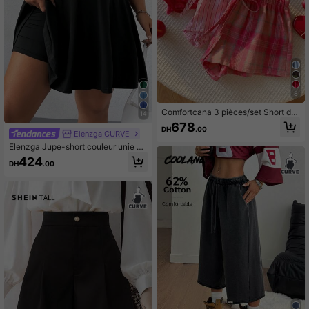
8
Comfortcana 3 pièces/set Short d'é
14
té décontracté ample à carreaux et
678
DH
.00
rayures pour grandes tailles
Elenzga CURVE
Elenzga Jupe-short couleur unie dé
contractée d'été grande taille
424
DH
.00