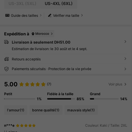
US-3XL
(5XL)
US-4XL
(6XL)
Guide des tailles
Vérifier ma taille
Expédition à
Morocco
Livraison à seulement DH51.00
Estimation de livraison:
le 30 août et le 4 sept.
Retours acceptés
Paiements sécurisés · Protection de la vie privée
5.00
(7)
Voir plus
Petit
Fidèle à la taille
Grand
1%
85%
14%
l'amour
(1)
bonne qualité
(1)
mauvais style
(1)
n***e
Couleur: Kaki / Taille: 2XL