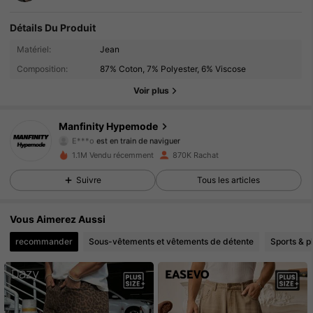
Détails Du Produit
295K Suiveurs
4.91
Matériel:
Jean
Composition:
87% Coton, 7% Polyester, 6% Viscose
295K Suiveurs
4.91
Voir plus
295K Suiveurs
4.91
Manfinity Hypemode
E***o
est en train de naviguer
295K Suiveurs
4.91
1.1M Vendu récemment
870K Rachat
Suivre
Tous les articles
295K Suiveurs
4.91
295K Suiveurs
4.91
Vous Aimerez Aussi
recommander
Sous-vêtements et vêtements de détente
Sports & pl
295K Suiveurs
4.91
295K Suiveurs
4.91