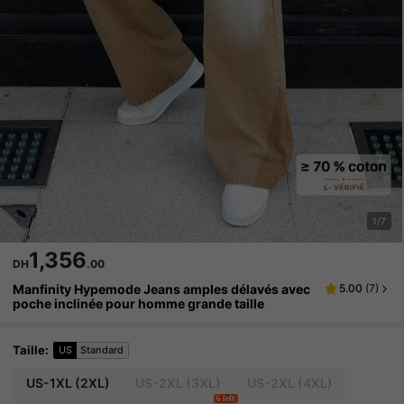
1/7
1,356
DH
.00
Manfinity Hypemode Jeans amples délavés avec
5.00
(
7
)
poche inclinée pour homme grande taille
Taille
:
US
Standard
US-1XL
(2XL)
US-2XL
(3XL)
US-2XL
(4XL)
6 left