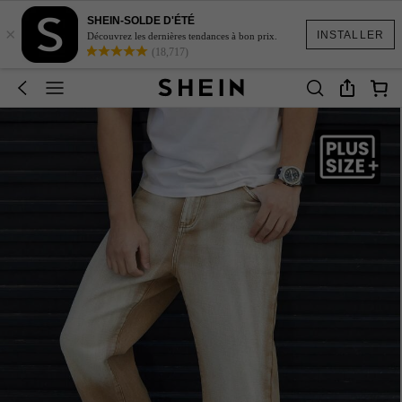
SHEIN-SOLDE D'ÉTÉ
×
INSTALLER
Découvrez les dernières tendances à bon prix.
(18,717)