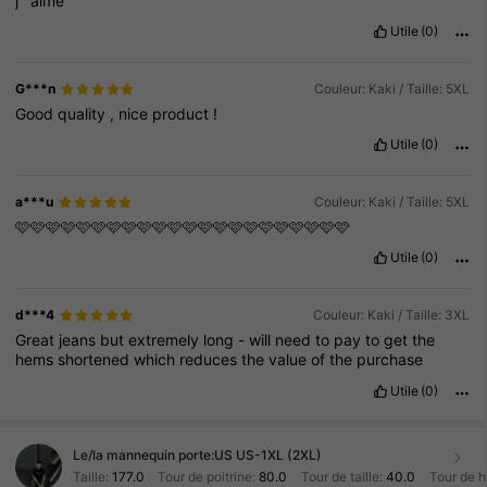
j
’
aime
Utile
(0)
G***n
Couleur: Kaki / Taille: 5XL
Good
quality
,
nice
product
!
Utile
(0)
a***u
Couleur: Kaki / Taille: 5XL
🩷🩷🩷🩷🩷🩷🩷🩷🩷🩷🩷🩷🩷🩷🩷🩷🩷🩷🩷🩷🩷🩷
Utile
(0)
d***4
Couleur: Kaki / Taille: 3XL
Great
jeans
but
extremely
long
-
will
need
to
pay
to
get
the
hems
shortened
which
reduces
the
value
of
the
purchase
Utile
(0)
Le/la mannequin porte:
US US-1XL (2XL)
Taille:
177.0
Tour de poitrine:
80.0
Tour de taille:
40.0
Tour de 