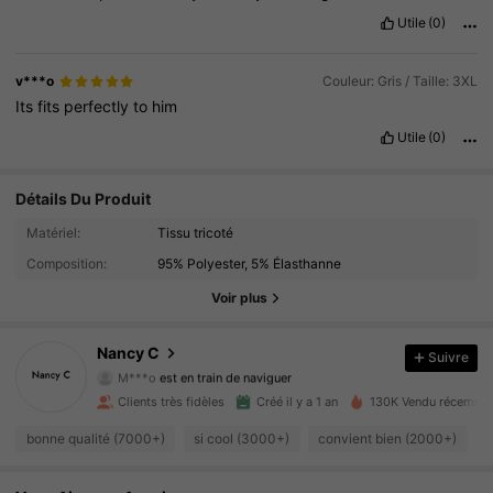
Utile
(0)
v***o
Couleur: Gris / Taille: 3XL
Its
fits
perfectly
to
him
Utile
(0)
Détails Du Produit
Matériel:
Tissu tricoté
5.5K Suiveurs
4.85
Composition:
95% Polyester, 5% Élasthanne
5.5K Suiveurs
4.85
Voir plus
5.5K Suiveurs
4.85
Nancy C
Suivre
M***o
est en train de naviguer
5.5K Suiveurs
4.85
Clients très fidèles
Créé il y a 1 an
130K Vendu récemme
bonne qualité (7000+)
si cool (3000+)
convient bien (2000+)
5.5K Suiveurs
4.85