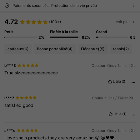
Paiements sécurisés · Protection de la vie privée
4.72
(100+)
Voir plus
Petit
Fidèle à la taille
Grand
2%
92%
6%
cadeaux
(6)
Bonne portabilité
(4)
Élégant(e)
(5)
tennis
(2)
b***3
Couleur: Gris / Taille: 4XL
True
sizeeeeeeeeeeeeeee
Utile
(0)
l***7
Couleur: Gris / Taille: 2XL
satisfied
good
Utile
(1)
s***e
Couleur: Gris / Taille: 4XL
l
love
shein
products
they
are
very
amazing
🤩
😍❤️❤️