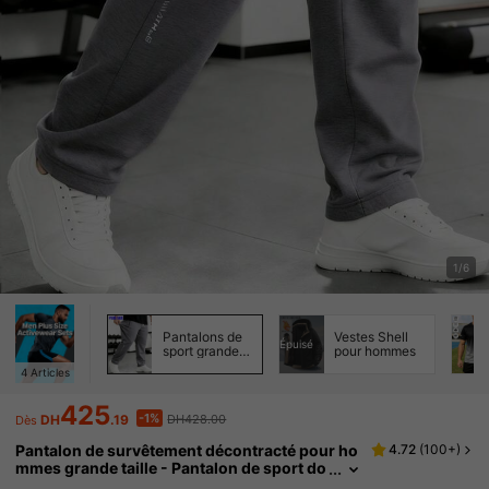
1/6
Pantalons de
Vestes Shell
Épuisé
sport grande
pour hommes
taille pour
4
Articles
hommes
425
-1%
DH
.19
DH428.00
Dès
Pantalon de survêtement décontracté pour ho
4.72
(
100+
)
mmes grande taille - Pantalon de sport do
ux et léger, convenant pour la course, les