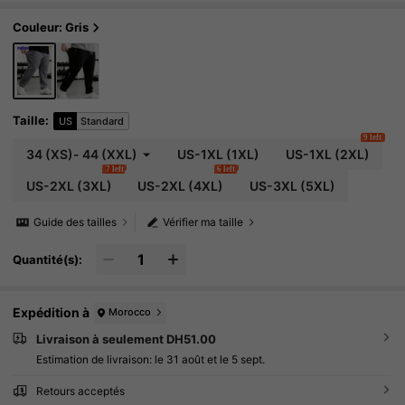
entraînements en salle de gym, le port décontr
acté quotidien, avec cordon de serrage à la tail
Couleur: Gris
le et poches zippées pour les sports d'hiver
Taille
:
US
Standard
9 left
34
(XS)
-
44
(XXL)
US-1XL
(1XL)
US-1XL
(2XL)
7 left
6 left
US-2XL
(3XL)
US-2XL
(4XL)
US-3XL
(5XL)
Guide des tailles
Vérifier ma taille
Quantité(s):
Expédition à
Morocco
Livraison à seulement DH51.00
Estimation de livraison:
le 31 août et le 5 sept.
Retours acceptés