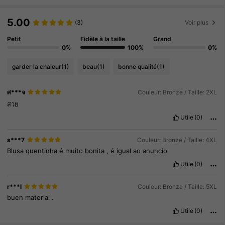
5.00
(3)
Voir plus
Petit
Fidèle à la taille
Grand
0%
100%
0%
garder la chaleur
(1)
beau
(1)
bonne qualité
(1)
ศ***จ
Couleur: Bronze / Taille: 2XL
สวย
Utile
(0)
s***7
Couleur: Bronze / Taille: 4XL
Blusa
quentinha
é
muito
bonita
,
é
igual
ao
anuncio
Utile
(0)
49K Suiveurs
4.82
r***l
Couleur: Bronze / Taille: 5XL
buen
material
.
49K Suiveurs
4.82
Utile
(0)