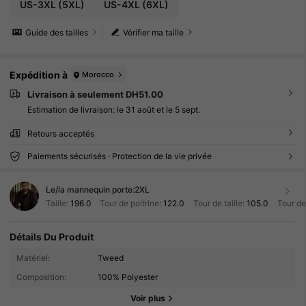
US-3XL
(5XL)
US-4XL
(6XL)
Guide des tailles
Vérifier ma taille
Expédition à
Morocco
Livraison à seulement DH51.00
Estimation de livraison:
le 31 août et le 5 sept.
Retours acceptés
Paiements sécurisés · Protection de la vie privée
Le/la mannequin porte:
2XL
Taille:
196.0
Tour de poitrine:
122.0
Tour de taille:
105.0
Tour de
Détails Du Produit
Matériel:
Tweed
Composition:
100% Polyester
Voir plus