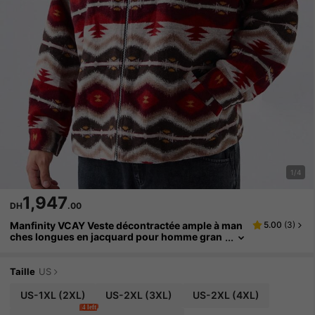
1/4
1,947
DH
.00
Manfinity VCAY Veste décontractée ample à man
5.00
(
3
)
ches longues en jacquard pour homme gran
de taille, pour l'automne et l'hiver
Taille
US
US-1XL
(2XL)
US-2XL
(3XL)
US-2XL
(4XL)
4 left