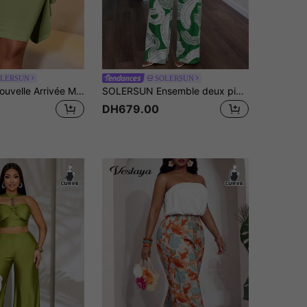
OLERSUN
SOLERSUN
SOLERSUN Nouvelle Arrivée Mode Grande Taille : Un Ensemble Polyvalent de Deux Pièces. Cet Ensemble Élégant Comprend une Robe ras-du-cou à Col V Affinante Associée à un Cardigan Assorti. La Ceinture Détachable Vous Permet de Resserrer la Taille pour une Silhouette Flatteuse, Tandis que la Coupe Décontractée Offre un Confort Sans Effort et une Ambiance Chic et Décontractée. Très Polyvalent et Pratique, Il est Parfait pour le Port Quotidien Décontracté, les Déplacements, la Rentrée Scolaire, les Rendez-vous ou les Vacances - Ce qui en fait un Choix Approprié pour les Quatre Saisons.
SOLERSUN Ensemble deux pièces pour femmes grandes tailles, élégant Top sans manches à col montant avec imprimé vert aléatoire et bretelles à pompons en coton, et pantalon droit à taille élastique. Convient pour le port quotidien, le style bohème, la Saint-Patrick, Pâques, les festivals de musique, le trèfle à quatre feuilles, le style de rue, les vacances à la plage, les pique-niques, les déplacements quotidiens. et polyvalent, digne, éthéré, moderne, pour la saison des mariages.
DH679.00