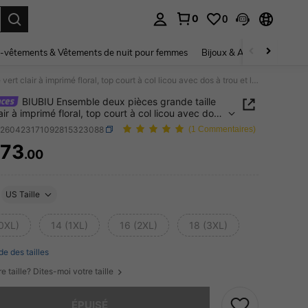
0
0
ouver. Press Enter to select.
-vêtements & Vêtements de nuit pour femmes
Bijoux & Accessoires pou
BIUBIU Ensemble deux pièces grande taille vert clair à imprimé floral, top court à col licou avec dos à trou et lien & jupe longue sirène taille haute extensible, tenue assortie d'été
BIUBIU Ensemble deux pièces grande taille
air à imprimé floral, top court à col licou avec dos
et lien & jupe longue sirène taille haute extensible,
z260423171092815323088
(1 Commentaires)
assortie d'été
73
.00
ICE AND AVAILABILITY
US Taille
(0XL)
14 (1XL)
16 (2XL)
18 (3XL)
de des tailles
e taille? Dites-moi votre taille
 ce produit est épuisé.
ÉPUISÉ