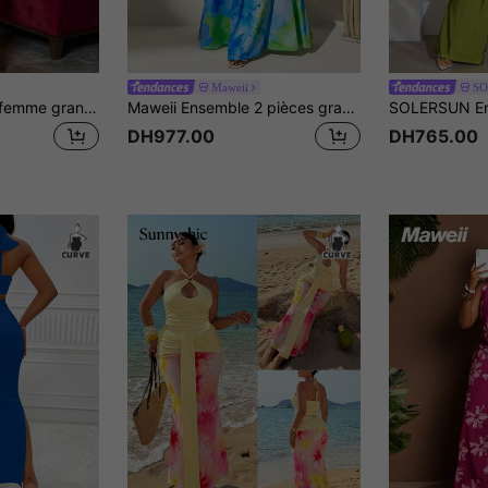
Maweii
S
Veslaya Ensemble femme grande taille avec débardeur à col ras-du-cou imprimé zébré et pantalon évasé avec anneau métallique lâche. Idéal pour la lune de miel, les fêtes de jardin
Maweii Ensemble 2 pièces grande taille pour femmes, robe longue d'été à col licou avec design licou, motif aquarelle tie-dye, détail froncé, robe de vacances élégante, pratique pour les vacances, les rendez-vous, sexy et polyvalente
DH977.00
DH765.00