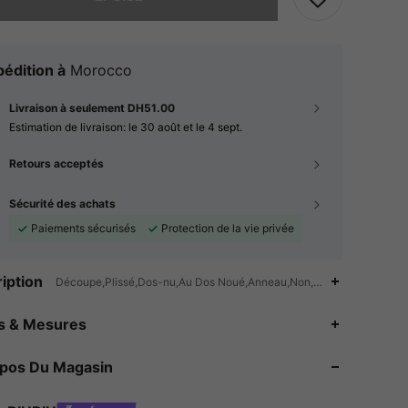
édition à
Morocco
Livraison à seulement DH51.00
Estimation de livraison:
le 30 août et le 4 sept.
Retours acceptés
Sécurité des achats
Paiements sécurisés
Protection de la vie privée
iption
Découpe,Plissé,Dos-nu,Au Dos Noué,Anneau,Non,Le jour du professeur
es & Mesures
opos Du Magasin
4.88
357
58K