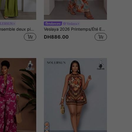
OLERSUN
Veslaya
SOLERSUN Ensemble deux pièces pantalon large slim-fit avec sangle en métal pour femmes grandes tailles, convient pour le shopping quotidien et les sorties
Veslaya 2026 Printemps/Été Ensemble 2 pièces Top bustier et jupe à imprimé floral blanc pour femmes grandes tailles. Convient pour les festivals de musique, Pâques, style western, nomade, anniversaire, remise de diplôme, université, usage quotidien, décontracté, loisirs, vacances, croisière, plage, bronzage, à la mode, streetwear, invité de mariage, trajet, brunch, aéroport, fête, sortie, gala élégant, bal, luxe
DH886.00