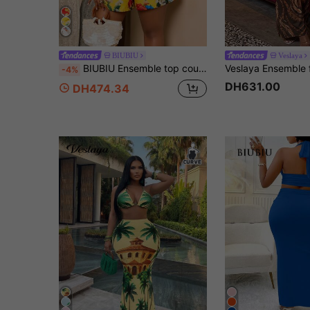
BIUBIU
Veslaya
BIUBIU Ensemble top court et short pour femmes grande taille, col licou floral, taille cintrée, dos nu, ensemble Tropicoqueta jaune élégant
-4%
DH631.00
DH474.34