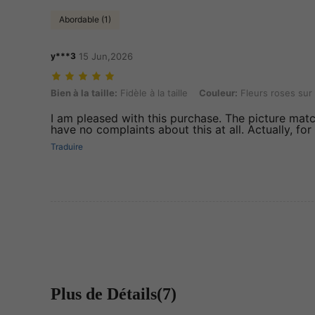
Abordable (1)
y***3
15 Jun,2026
Bien à la taille: Fidèle à la taille, Couleur: Fleurs roses sur fond vert, 
Bien à la taille:
Fidèle à la taille
Couleur:
Fleurs roses sur 
I am pleased with this purchase. The picture mat
have no complaints about this at all. Actually, for t
Traduire
Plus de Détails(7)