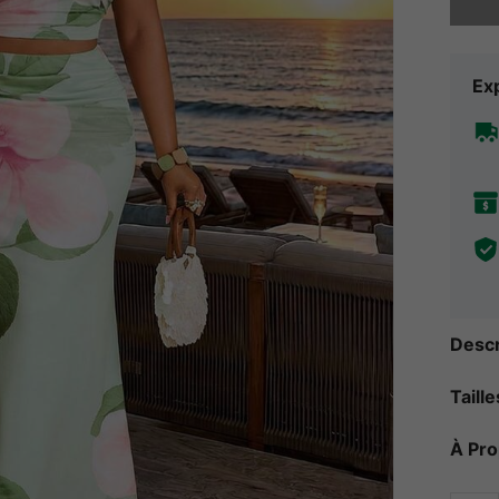
Exp
Descr
Taill
À Pr