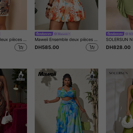
Maweii
S
BIUBIU Ensemble deux pièces pour femmes grande taille avec top court imprimé à col licou, dos nu et franges nouées dans le dos & jupe, stretch moyen, moulant, élégant, pour l'été
Maweii Ensemble deux pièces pour femmes grandes tailles, nouveau, chaud, imprimé floral orange, col licou, dos nu, design col montant, taille courte, jupe mini en forme de bouton, détail lacé au dos, ensemble de vacances à la plage, tenue pour soirée en amoureux, style tropical hot girl, ensemble court affinant pour l'été, style élégant de vacances
DH585.00
DH828.00