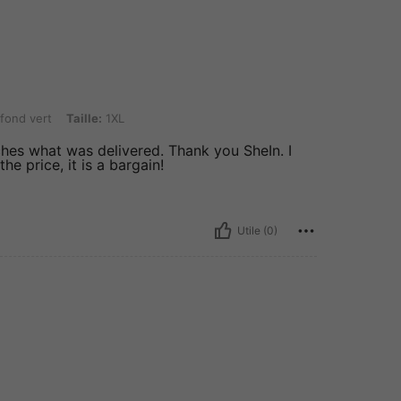
Taille: 1XL
fond vert
Taille:
1XL
ches what was delivered. Thank you SheIn. I
he price, it is a bargain!
Utile (0)