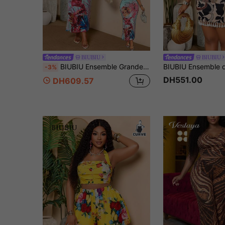
BIUBIU
BIUBIU
BIUBIU Ensemble Grande Taille Imprimé Tropical Top Court Dos Nu et Jupe Maxi Moulante, Ensemble Deux Pièces Dos Nu Froncé avec Nœud Dos Tenue d'Été Élégante pour Vacances
-3%
DH551.00
DH609.57