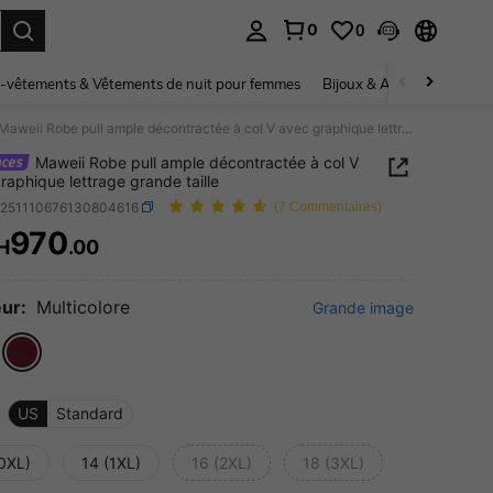
0
0
ouver. Press Enter to select.
-vêtements & Vêtements de nuit pour femmes
Bijoux & Accessoires pou
Maweii Robe pull ample décontractée à col V avec graphique lettrage grande taille
Maweii Robe pull ample décontractée à col V
raphique lettrage grande taille
z251110676130804616
(7 Commentaires)
970
H
.00
ICE AND AVAILABILITY
ur:
Multicolore
Grande image
US
Standard
(0XL)
14 (1XL)
16 (2XL)
18 (3XL)