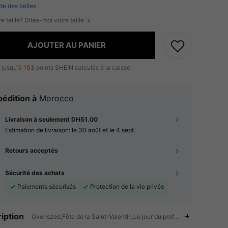
de des tailles
e taille? Dites-moi votre taille
AJOUTER AU PANIER
 jusqu'à
103
points SHEIN calculés à la caisse.
édition à
Morocco
Livraison à seulement DH51.00
Estimation de livraison:
le 30 août et le 4 sept.
Retours acceptés
Sécurité des achats
Paiements sécurisés
Protection de la vie privée
iption
Overiszed,Fête de la Saint-Valentin,Le jour du professeur,Retour à l'