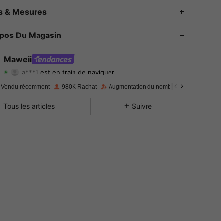
4.83
7.2K
351K
es & Mesures
4.83
7.2K
351K
opos Du Magasin
4.83
7.2K
351K
Maweii
a***1
est en train de naviguer
4.83
7.2K
351K
Evaluation
Articles
Suiveurs
 Vendu récemment
980K Rachat
Augmentation du nombre d'abonnés : 15
4.83
7.2K
351K
Tous les articles
Suivre
4.83
7.2K
351K
4.83
7.2K
351K
4.83
7.2K
351K
4.83
7.2K
351K
4.83
7.2K
351K