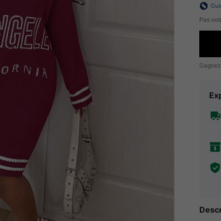
Gui
Pas votr
Gagnez
Exp
Descr