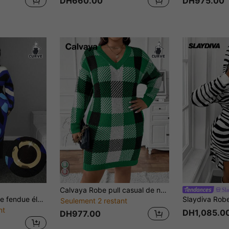
DH660.00
DH975.00
Calvaya Robe pull casual de navettage en tricot avec col en V à carreaux, pour femmes grande taille. Automne/Hiver
Sl
Maweii Robe longue fendue élégante à manches longues, col en V rétro, motif abstrait jacquard, ceinture avec anneau métallique violet, grande taille, longueur au sol, pour le printemps, l'automne et l'hiver
Seulement 2 restant
nt
DH1,085.0
DH977.00