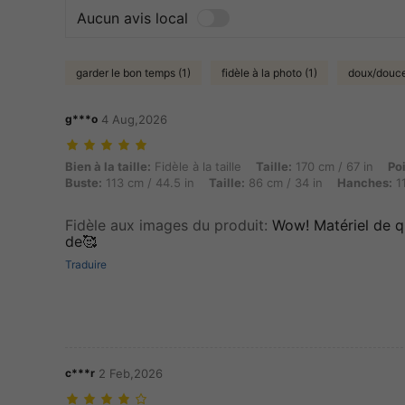
Aucun avis local
garder le bon temps (1)
fidèle à la photo (1)
doux/douce
g***o
4 Aug,2026
Bien à la taille: Fidèle à la taille, Taille: 170 cm / 67 in, Poids: 94 
Bien à la taille:
Fidèle à la taille
Taille:
170 cm / 67 in
Po
Buste:
113 cm / 44.5 in
Taille:
86 cm / 34 in
Hanches:
11
Fidèle aux images du produit
:
Wow! Matériel de q
de🥰
Traduire
c***r
2 Feb,2026