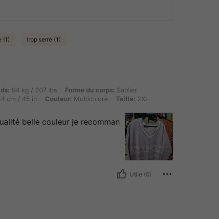
 (1)
trop serré (1)
kg / 207 lbs, Forme du corps: Sablier, Buste: 113 cm / 44.5 in, Taille: 86 cm / 34 in, 
ids:
94 kg / 207 lbs
Forme du corps:
Sablier
4 cm / 45 in
Couleur:
Multicolore
Taille:
2XL
ualité belle couleur je recomman
Utile (0)