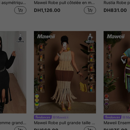
Slaydiva Robe mini asymétrique à blocs de couleur, style décontracté rétro, basic pour tous les jours, sans manches, grande taille, automne
Maweii Robe pull côtelée en mesh contrasté de couleur unie décontractée pour femmes en grande taille, pour l'automne/hiver
DH1,126.00
DH831.00
15
17
Maweii
Ma
Maweii Robe pull femme grande taille col montant couleur unie ourlet asymétrique
Maweii Robe pull grande taille pour femmes, multicolore, jaune, orange, violet, sans manches, col rond, franges, découpes, amincissante et sexy, robe tricotée pour femmes, vêtements d'extérieur pour femmes, printemps, été, vacances