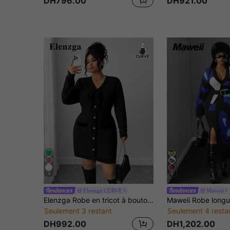
DH796.00
DH921.00
4
5
Elenzga CURVE
Maweii
Elenzga Robe en tricot à boutons et nœud élégante grande taille, automne/hiver
Seulement 3 restant
Seulement 4 resta
DH992.00
DH1,202.00