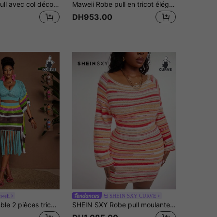
Rustia Robe pull avec col décoré de métal oversize, pour l'automne/l'hiver
Maweii Robe pull en tricot élégante et ajustée à cœur duveteux de couleur unie pour femmes grandes tailles
DH953.00
weii
SHEIN SXY CURVE
Maweii Ensemble 2 pièces tricoté grande taille, multicolore, Top à manches courtes + mini-jupe, col V, à franges, pour vacances, bord de mer, sexy, ample, fluide, à la mode, tenue de sortie pour femmes, ensemble tricoté femme, vêtements femme, été, printemps, maillot de bain, maillot de bain fin, maillot de bain tricoté
SHEIN SXY Robe pull moulante à col bateau, manches lanternes, rayures colorées, pour femmes grandes tailles, décontractée, vacances, automne/hiver