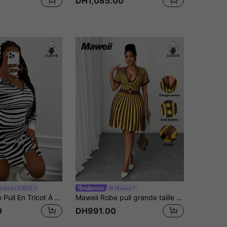
DH1,085.00
aydiva CURVE
Maweii
Slaydiva Robe Pull En Tricot À Capuche Rayée Grande Taille Pour Femme
Maweii Robe pull grande taille pour femmes, robe mini sans manches, robe mini gilet, design bicolore, rayures jaunes et brunes, sexy, décontracté, design taille cintrée, coupe évasée ample, robe tricotée sexy, automne et hiver, style punk, style noir, robe de tous les jours, robe pour dames, tricot London Rave, tricot italien, tricot Y2K pour fête, tricot rave gothique, tricot Dark Academia, tricot victorien, tricot avant-gardiste
0
DH991.00