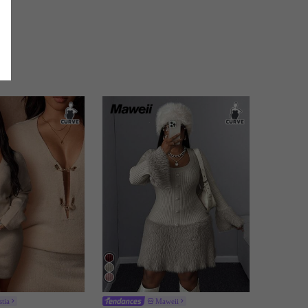
tia
Maweii