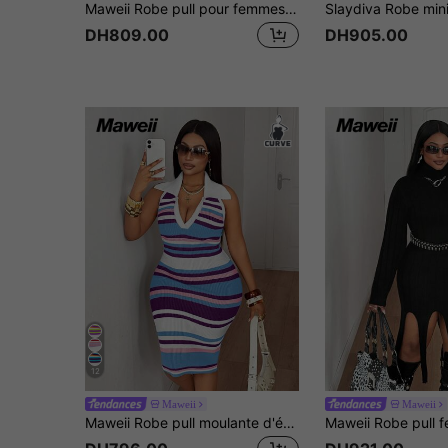
Maweii Robe pull pour femmes grandes tailles, style court tricoté à manches longues kaki, col en V profond, pour les voyages, les vacances, les soirées, les boîtes de nuit. Styles printemps et automne. Robes grande taille pour le port quotidien. Tricot pour soirée à Londres, tricot rave à Londres, tricot pour soirée scandinave, tricot Y2K, pull Y2K, Top de soirée Y2K, tricot de soirée, tricot pour sortir, pull de boîte de nuit, tricot rave, tricot gothique
DH809.00
DH905.00
12
Maweii
Maweii
Maweii Robe pull moulante d'été à col châle, dos nu, avec blocs de couleurs et rayures, grande taille