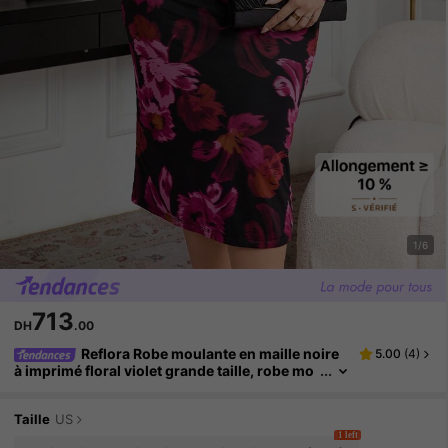
1/6
713
DH
.00
Reflora Robe moulante en maille noire
5.00
(
4
)
à imprimé floral violet grande taille, robe mo
ulante en maille à encolure carrée extensible,
robe moulante à manches longues et encolure e
n cœur, robe moulante élégante, robe romantiqu
Taille
US
e pour vacances, soirée ou rendez-vous
1 left