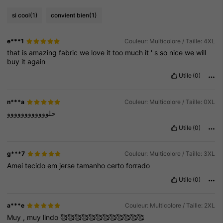
si cool
(1)
convient bien
(1)
e***1
Couleur: Multicolore / Taille: 4XL
that
is
amazing
fabric
we
love
it
too
much
it
'
s
so
nice
we
will
buy
it
again
Utile
(0)
n***a
Couleur: Multicolore / Taille: 0XL
حلوووووووووووو
Utile
(0)
g***7
Couleur: Multicolore / Taille: 3XL
Amei
tecido
em
jerse
tamanho
certo
forrado
Utile
(0)
a***e
Couleur: Multicolore / Taille: 2XL
Muy
,
muy
lindo
🥰🥰🥰🥰🥰🥰🥰🥰🥰🥰🥰🥰