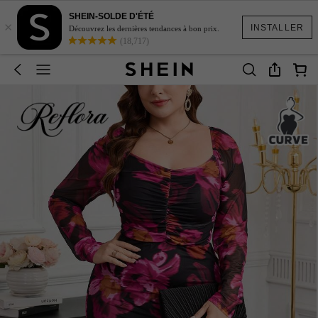
SHEIN-SOLDE D'ÉTÉ
×
INSTALLER
Découvrez les dernières tendances à bon prix.
(18,717)