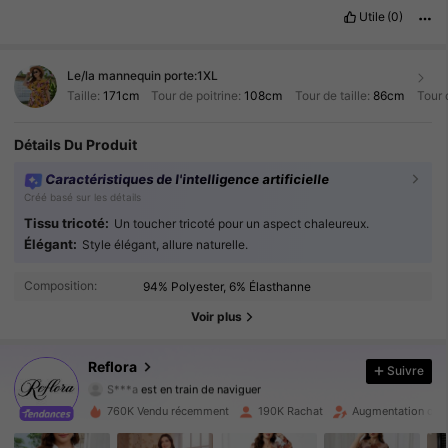
Utile
(0)
Le/la mannequin porte:
1XL
Taille:
171cm
Tour de poitrine:
108cm
Tour de taille:
86cm
Tour 
Détails Du Produit
Caractéristiques de l'intelligence artificielle
Créé basé sur les détails
Tissu tricoté:
Un toucher tricoté pour un aspect chaleureux.
Élégant:
Style élégant, allure naturelle.
82K Suiveurs
4.83
Composition:
94% Polyester, 6% Élasthanne
82K Suiveurs
4.83
Voir plus
82K Suiveurs
4.83
Reflora
Suivre
S***a
est en train de naviguer
82K Suiveurs
4.83
760K Vendu récemment
190K Rachat
Augmentation du n
82K Suiveurs
4.83