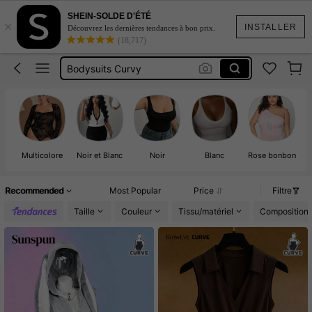
Techno Outfits
SHEIN-SOLDE D'ÉTÉ
×
Body Curvy
INSTALLER
Découvrez les dernières tendances à bon prix.
(18,717)
Bodysuits Curvy
Corset Curvy
Lingerie Curvy
Techno Outfits
Body Curvy
Multicolore
Noir et Blanc
Noir
Blanc
Rose bonbon
Recommended
Most Popular
Price
Filtre
Taille
Couleur
Tissu/matériel
Composition