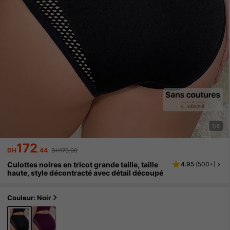
1/6
172
DH
.44
DH173.00
Culottes noires en tricot grande taille, taille
4.95
(
500+
)
haute, style décontracté avec détail découpé
Couleur: Noir