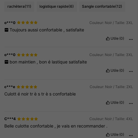
rachètera
(11)
logistique rapide
(6)
Sangle confortable
(12)
o***0
Couleur: Noir / Taille: 3XL
Toujours
aussi
confortable
,
satisfaite
Utile
(0)
o***0
Couleur: Noir / Taille: 3XL
bon
maintien
,
bon
é
lastique
satisfaite
Utile
(0)
c***e
Couleur: Noir / Taille: 2XL
Culott
é
noir
tr
è
s
tr
è
s
confortable
Utile
(0)
C***4
Couleur: Noir / Taille: 4XL
Belle
culotte
confortable
,
je
vais
en
recommander
.
Utile
(0)