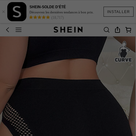
SHEIN-SOLDE D'ÉTÉ
×
INSTALLER
Découvrez les dernières tendances à bon prix.
(18,717)