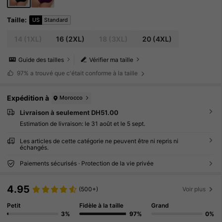
Taille
:
US
Standard
14
(1XL)
16
(2XL)
18
(3XL)
20
(4XL)
Guide des tailles
Vérifier ma taille
97%
a trouvé que c'était conforme à la taille
Expédition à
Morocco
Livraison à seulement DH51.00
Estimation de livraison:
le 31 août et le 5 sept.
Les articles de cette catégorie ne peuvent être ni repris ni
échangés.
Paiements sécurisés · Protection de la vie privée
4.95
(500+)
Voir plus
Petit
Fidèle à la taille
Grand
3%
97%
0%