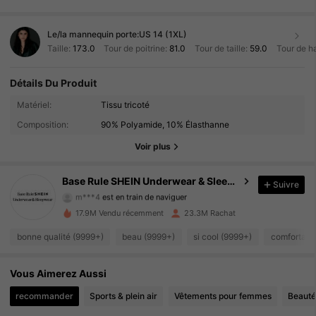
Le/la mannequin porte:
US 14 (1XL)
Taille:
173.0
Tour de poitrine:
81.0
Tour de taille:
59.0
Tour de h
Détails Du Produit
1.1M Suiveurs
4.93
Matériel:
Tissu tricoté
Composition:
90% Polyamide, 10% Élasthanne
1.1M Suiveurs
4.93
Voir plus
1.1M Suiveurs
4.93
Base Rule SHEIN Underwear & Sleepwear
Suivre
m***4
est en train de naviguer
1.1M Suiveurs
4.93
17.9M Vendu récemment
23.3M Rachat
1.1M Suiveurs
4.93
bonne qualité (9999+)
beau (9999+)
si cool (9999+)
comfortabl
1.1M Suiveurs
4.93
Vous Aimerez Aussi
recommander
Sports & plein air
Vêtements pour femmes
Beauté
1.1M Suiveurs
4.93