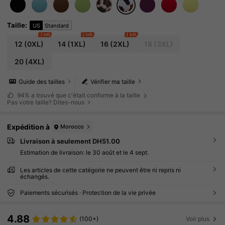
Taille
:
US
Standard
3 left
2 left
1 left
12
(0XL)
14
(1XL)
16
(2XL)
18
(3XL)
20
(4XL)
Guide des tailles
Vérifier ma taille
94%
a trouvé que c'était conforme à la taille
Pas votre taille? Dites-nous
Expédition à
Morocco
Livraison à seulement DH51.00
Estimation de livraison:
le 30 août et le 4 sept.
Les articles de cette catégorie ne peuvent être ni repris ni
échangés.
Paiements sécurisés · Protection de la vie privée
4.88
(100+)
Voir plus