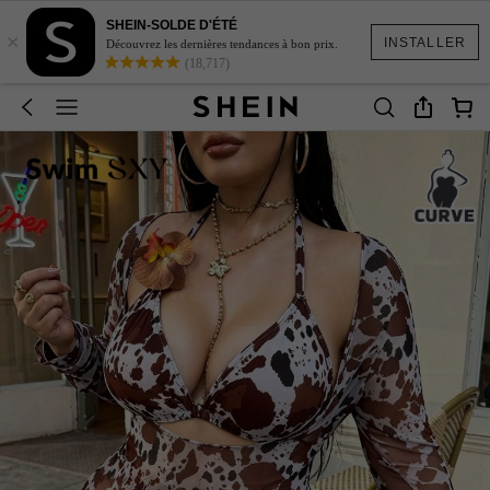
SHEIN-SOLDE D'ÉTÉ
×
INSTALLER
Découvrez les dernières tendances à bon prix.
(18,717)