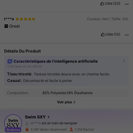
Utile
(33)
t***e
Couleur: Vert / Taille: 3XL
Great
Utile
(10)
Détails Du Produit
Caractéristiques de l'intelligence artificielle
Créé basé sur les détails
Tissu tricoté:
Texture tricotée douce avec un charme facile.
315K Suiveurs
4.90
Casual:
Décontracté et facile à porter.
Composition:
82% Polyester,18% Élasthanne
315K Suiveurs
4.90
Voir plus
315K Suiveurs
4.90
Swim SXY
w***4
est en train de naviguer
315K Suiveurs
4.90
3.3M Vendu récemment
1.2M Rachat