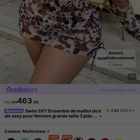
1/7
463
DH
.00
Dès
Swim SXY Ensemble de maillot de b
4.88
(
100+
)
ain sexy pour femmes grande taille 3 pièc
es avec accent floral et couleur unie
Couleur: Multicolore