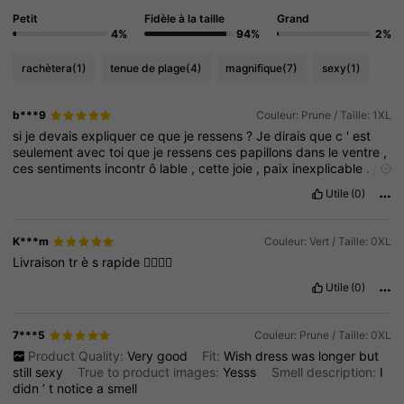
Petit
Fidèle à la taille
Grand
4%
94%
2%
rachètera
(1)
tenue de plage
(4)
magnifique
(7)
sexy
(1)
b***9
Couleur: Prune / Taille: 1XL
si
je
devais
expliquer
ce
que
je
ressens
?
Je
dirais
que
c
'
est
seulement
avec
toi
que
je
ressens
ces
papillons
dans
le
ventre
,
ces
sentiments
incontr
ô
lable
,
cette
joie
,
paix
inexplicable
.
je
veux
passer
chaque
seconde
de
ma
vie
avec
toi
.
plus
le
temps
Utile
(0)
passe
,
plus
mon
amour
grandit
j
'
aimerais
te
faire
une
belle
d
é
claration
d
'
amour
et
pourtant
aujourd
'
hui
je
n
'
arrive
pas
à
trouver
les
bons
mots
.
K***m
Couleur: Vert / Taille: 0XL
Livraison
tr
è
s
rapide
❤️‍🔥❤️‍🔥
Utile
(0)
7***5
Couleur: Prune / Taille: 0XL
Product Quality:
Very
good
Fit:
Wish
dress
was
longer
but
still
sexy
True to product images:
Yesss
Smell description:
I
didn
’
t
notice
a
smell