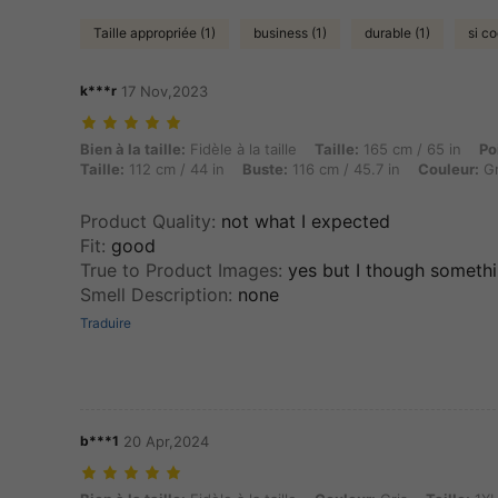
Taille appropriée (1)
business (1)
durable (1)
si co
k***r
17 Nov,2023
Bien à la taille: Fidèle à la taille, Taille: 165 cm / 65 in, Poids: 87 kg
Bien à la taille:
Fidèle à la taille
Taille:
165 cm / 65 in
Po
Taille:
112 cm / 44 in
Buste:
116 cm / 45.7 in
Couleur:
Gr
Product Quality
:
not what I expected
Fit
:
good
True to Product Images
:
yes but I though somethi
Smell Description
:
none
Traduire
b***1
20 Apr,2024