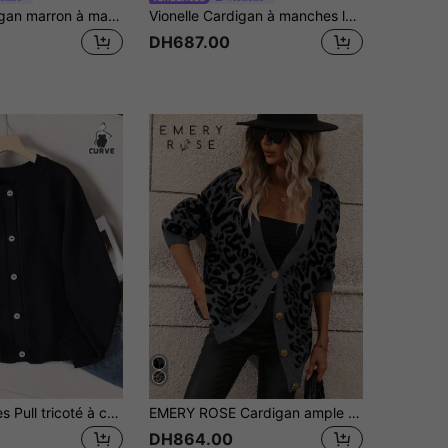
Solflare Cardigan marron à manches longues avec nœud devant pour femmes grande taille
Vionelle Cardigan à manches longues avec motif cœur, grande taille, style minimaliste, port casual quotidien, pour l'hiver
DH687.00
Resyla Femmes Pull tricoté à col rond, manches longues, cardigan classique, automne/hiver
EMERY ROSE Cardigan ample en boutons à l'avant à imprimé léopard pour femmes, décontracté et quotidien, manches longues, adapté pour l'automne/l'hiver
DH864.00