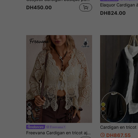
DH450.00
DH824.00
24
12
Freevana
Freevana Cardigan en tricot ajouré à manches longues, avec lien noué devant, grande taille, couleur unie, idéal pour les vacances
DH867.55