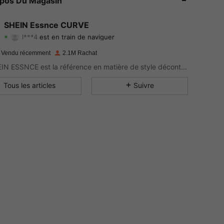
opos Du Magasin
4.90
3.2K
249K
SHEIN Essnce CURVE
l***4
est en train de naviguer
4.90
3.2K
249K
Evaluation
Articles
Suiveurs
 Vendu récemment
2.1M Rachat
4.90
3.2K
249K
Le SHEIN ESSNCE est la référence en matière de style décontracté qui rehaussera votre journée.
4.90
3.2K
249K
Tous les articles
Suivre
4.90
3.2K
249K
4.90
3.2K
249K
4.90
3.2K
249K
4.90
3.2K
249K