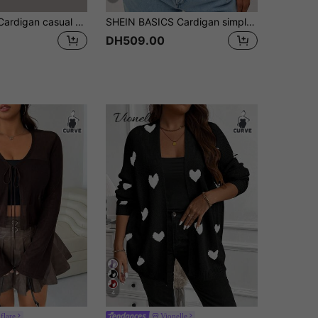
SHEIN LUNE Cardigan casual polyvalent à manches longues, col en V, monoboutonné, pour femmes grandes tailles, en couleur unie, convenant pour le transport et l'extérieur, automne/hiver
SHEIN BASICS Cardigan simple et décontracté à manches longues grande taille pour les vêtements d'automne et d'hiver
DH509.00
4
flare
Vionelle