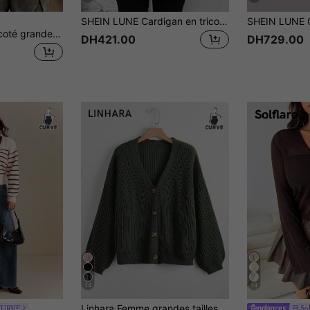
SHEIN LUNE Cardigan en tricot noir unicolore grande taille pour femmes avec poches, idéal pour les fêtes
Enliva Cardigan tricoté grande taille pour femmes, avec détail de poche et motif jacquard, pour l'automne/hiver
DH421.00
DH729.00
14
14
Linhara Femme grandes tailles Cardigiande couleur unie à col en V et simple boutonnage, manches longues, décontracté polyvalent, automne/hiver
 CURVE
Sol