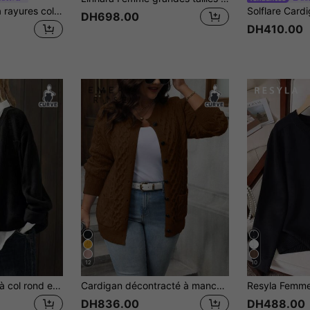
Elaquor Cardigan à rayures col V manches longues décontracté pour femmes grandes tailles en automne/hiver
DH698.00
DH410.00
12
10
Cardigan en tricot à col rond et manches longues, grande taille, décontracté, noir, automne/hiver
Cardigan décontracté à manches longues et boutons pour femmes grandes tailles
DH836.00
DH488.00