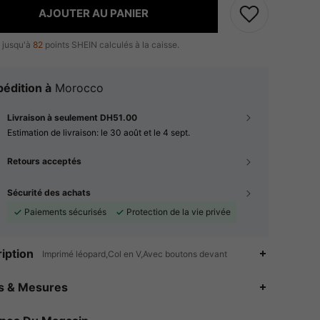
AJOUTER AU PANIER
 jusqu'à
82
points SHEIN calculés à la caisse.
édition à
Morocco
Livraison à seulement DH51.00
Estimation de livraison:
le 30 août et le 4 sept.
Retours acceptés
Sécurité des achats
Paiements sécurisés
Protection de la vie privée
iption
Imprimé léopard,Col en V,Avec boutons devant
4.90
3.2K
249K
es & Mesures
4.90
3.2K
249K