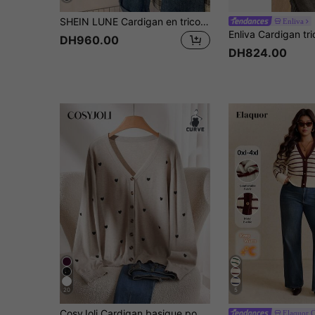
SHEIN LUNE Cardigan en tricot imprimé léopard grande taille
Enliva
DH960.00
DH824.00
20
5
CosyJoli Cardigan basique pour femmes grandes tailles, couleur unie avec broderie en forme de cœur. Printemps romantique pour la Saint-Valentin
Elaquor