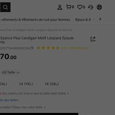
0
0
ouver. Press Enter to select.
-vêtements & Vêtements de nuit pour femmes
Bijoux & Accessoires pou
nce Plus Cardigan Motif Léopard Épaule tombante
Essnce Plus Cardigan Motif Léopard Épaule
nte
z2307194665569394
(29 Commentaires)
70
.00
ICE AND AVAILABILITY
US Taille
(0XL)
14 (1XL)
16 (2XL)
%
des clients ont trouvé que la taille était fidèle
de des tailles
e taille? Dites-moi votre taille