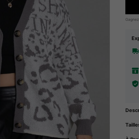
Gagnez
Exp
Descr
Taill