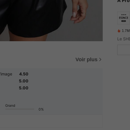
À Pr
1.7M
Voir plus
'image
4.50
5.00
5.00
Grand
0%