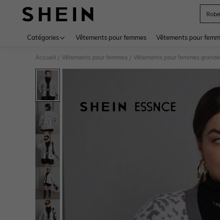
Rob
Use up 
Catégories
Vêtements pour femmes
Vêtements pour femme
Accueil
Vêtements pour femmes
Vêtements pour femmes grandes
/
/