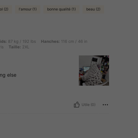
ol (2)
l'amour (1)
bonne qualité (1)
beau (2)
 / 192 lbs, Hanches: 116 cm / 46 in, Taille: 112 cm / 44 in, Buste: 116 cm / 45.7 in, Co
ids:
87 kg / 192 lbs
Hanches:
116 cm / 46 in
is
Taille:
2XL
ng else
Utile (0)