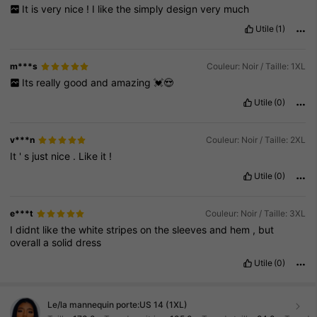
It
is
very
nice
!
I
like
the
simply
design
very
much
Utile
(1)
m***s
Couleur: Noir / Taille: 1XL
Its
really
good
and
amazing
💓😍
Utile
(0)
v***n
Couleur: Noir / Taille: 2XL
It
'
s
just
nice
.
Like
it
!
Utile
(0)
e***t
Couleur: Noir / Taille: 3XL
I
didnt
like
the
white
stripes
on
the
sleeves
and
hem
,
but
overall
a
solid
dress
Utile
(0)
Le/la mannequin porte:
US 14 (1XL)