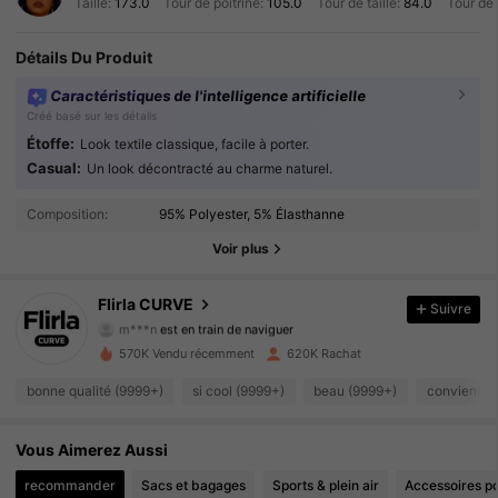
Taille:
173.0
Tour de poitrine:
105.0
Tour de taille:
84.0
Tour de
Détails Du Produit
Caractéristiques de l'intelligence artificielle
Créé basé sur les détails
Étoffe:
Look textile classique, facile à porter.
Casual:
Un look décontracté au charme naturel.
125K Suiveurs
4.88
Composition:
95% Polyester, 5% Élasthanne
125K Suiveurs
4.88
Voir plus
125K Suiveurs
4.88
Flirla CURVE
Suivre
m***n
est en train de naviguer
125K Suiveurs
4.88
570K Vendu récemment
620K Rachat
125K Suiveurs
4.88
bonne qualité (9999+)
si cool (9999+)
beau (9999+)
convient b
125K Suiveurs
4.88
Vous Aimerez Aussi
recommander
Sacs et bagages
Sports & plein air
Accessoires p
125K Suiveurs
4.88