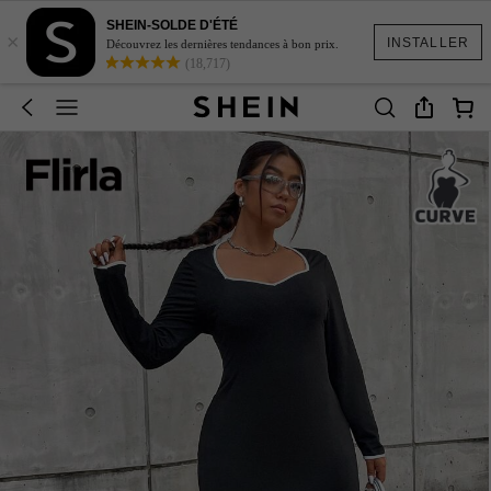
SHEIN-SOLDE D'ÉTÉ
×
INSTALLER
Découvrez les dernières tendances à bon prix.
(18,717)