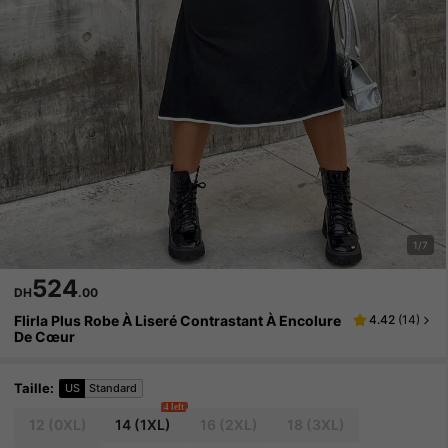
1/7
524
DH
.00
Flirla Plus Robe À Liseré Contrastant À Encolure
4.42
(
14
)
De Cœur
Taille
:
US
Standard
4 left
12
(0XL)
14
(1XL)
16
(2XL)
18
(3XL)