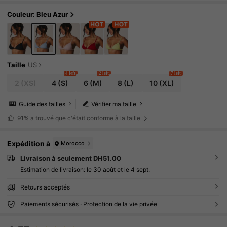
Couleur: Bleu Azur
Taille
US
4 left
2 left
7 left
2
(XS)
4
(S)
6
(M)
8
(L)
10
(XL)
Guide des tailles
Vérifier ma taille
91%
a trouvé que c'était conforme à la taille
Expédition à
Morocco
Livraison à seulement DH51.00
Estimation de livraison:
le 30 août et le 4 sept.
Retours acceptés
Paiements sécurisés · Protection de la vie privée