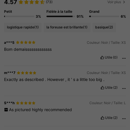
4.57
(73)
Voir plus
Petit
Fidèle à la taille
Grand
3%
91%
6%
logistique rapide
(1)
la foreuse est brillante
(1)
basique
(2)
a***5
Couleur: Noir / Taille: XS
Bom
demaisssssssssssss
Utile
(0)
m***7
Couleur: Noir / Taille: XS
Exactly
as
described
.
However
,
it
'
s
a
little
too
big
.
Utile
(2)
S***h
Couleur: Noir / Taille: L
As
pictured
highly
recommended
Utile
(2)