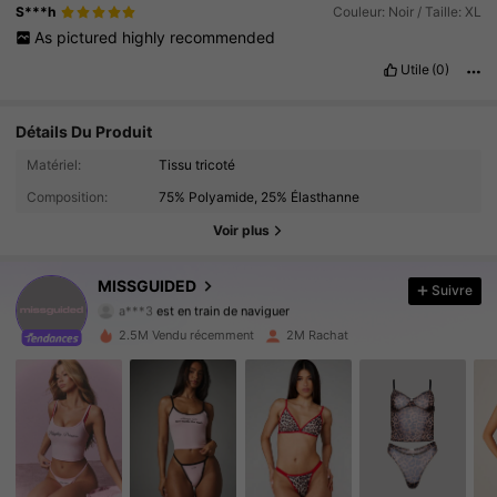
S***h
Couleur: Noir / Taille: XL
As
pictured
highly
recommended
Utile
(0)
Détails Du Produit
Matériel:
Tissu tricoté
3M Suiveurs
4.88
Composition:
75% Polyamide, 25% Élasthanne
3M Suiveurs
4.88
Voir plus
3M Suiveurs
4.88
MISSGUIDED
Suivre
a***3
est en train de naviguer
3M Suiveurs
4.88
2.5M Vendu récemment
2M Rachat
3M Suiveurs
4.88
3M Suiveurs
4.88
3M Suiveurs
4.88