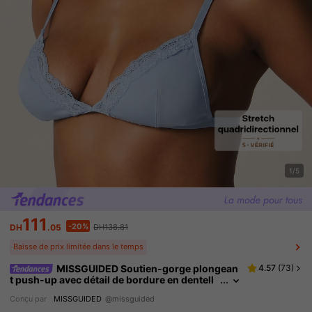
1/5
111
-20%
DH
.05
DH138.81
Baisse de prix limitée dans le temps
MISSGUIDED Soutien-gorge plongean
4.57
(
73
)
t push-up avec détail de bordure en dentell
e, bretelles réglables, lingerie bralette pour t
Conçu par
MISSGUIDED
@missguided
ous les jours