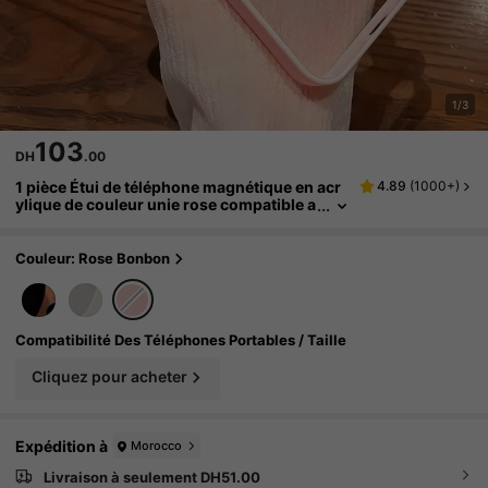
1/3
103
DH
.00
1 pièce Étui de téléphone magnétique en acr
4.89
(
1000+
)
ylique de couleur unie rose compatible a
vec Apple 16 Pro Max, 11/12/13/14 Plus,
XR/7/8 Plus, 15 Pro Max, 17/17 Ari/17 Pro Ma
x. Nouveau cadeau de base pour le printemp
Couleur: Rose Bonbon
s et l'anniversaire
Compatibilité Des Téléphones Portables / Taille
Cliquez pour acheter
Expédition à
Morocco
Livraison à seulement DH51.00