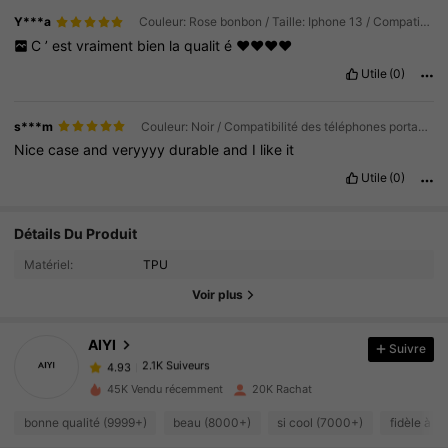
Y***a
Couleur: Rose bonbon / Taille: Iphone 13 / Compatibilité des téléphones portables: Apple
C
’
est
vraiment
bien
la
qualit
é
❤️❤️❤️❤️
Utile
(0)
s***m
Couleur: Noir / Compatibilité des téléphones portables: Apple / Taille: iPhone 7p/8p
Nice
case
and
veryyyy
durable
and
I
like
it
Utile
(0)
2.1K Suiveurs
4.93
Détails Du Produit
2.1K Suiveurs
4.93
Matériel:
TPU
2.1K Suiveurs
4.93
Voir plus
2.1K Suiveurs
4.93
AIYI
Suivre
2.1K Suiveurs
4.93
5***9
a suivi
Il y a 1 jour
2.1K Suiveurs
4.93
45K Vendu récemment
20K Rachat
2.1K Suiveurs
4.93
bonne qualité (9999+)
beau (8000+)
si cool (7000+)
fidèle à l
2.1K Suiveurs
4.93