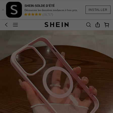
SHEIN-SOLDE D'ÉTÉ
×
INSTALLER
Découvrez les dernières tendances à bon prix.
(18,717)