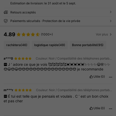
Estimation de livraison:
le 31 août et le 5 sept.
Retours acceptés
Paiements sécurisés · Protection de la vie privée
4.89
(1000+)
Voir plus
rachètera
(46)
logistique rapide
(49)
Bonne portabilité
(95)
a***0
Couleur: Noir / Compatibilité des téléphones portables: Apple / Taille: iPhone 11
J
’
adore
ce
que
je
vois
🥰🥰🥰🥰🥰💓💓💓💓💓✨✨✨✨😂🌸✨✨
😍😂😍😂😍😍😍😍😍😍😍😍😍😍😍😍😍😍😍😍
je
recommande
Utile
(0)
m***r
Couleur: Noir / Compatibilité des téléphones portables: Apple / Taille: iPhone 15 Plus
É
tui
est
telle
que
je
pensais
et
voulais
.
C
’
est
un
bon
choix
et
pas
cher
Utile
(0)