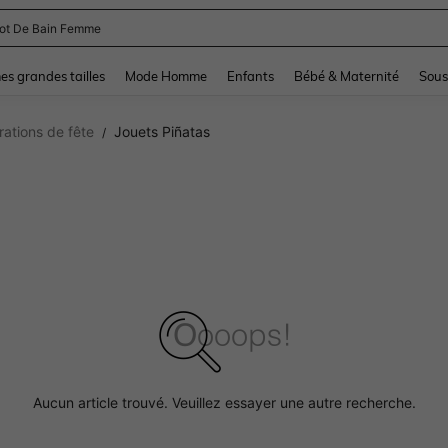
and down arrow keys to navigate search Dernière recherche and Rechercher et Tr
s grandes tailles
Mode Homme
Enfants
Bébé & Maternité
Sous
ations de fête
Jouets Piñatas
/
Aucun article trouvé. Veuillez essayer une autre recherche.