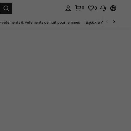
0
0
ouver. Press Enter to select.
-vêtements & Vêtements de nuit pour femmes
Bijoux & Accessoires pou