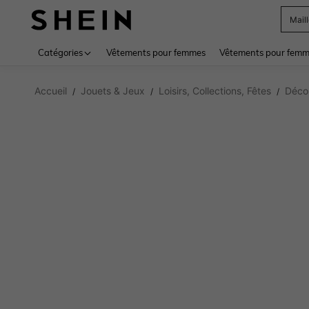
Sac
Use up 
Catégories
Vêtements pour femmes
Vêtements pour femme
Accueil
Jouets & Jeux
Loisirs, Collections, Fêtes
Décor
/
/
/