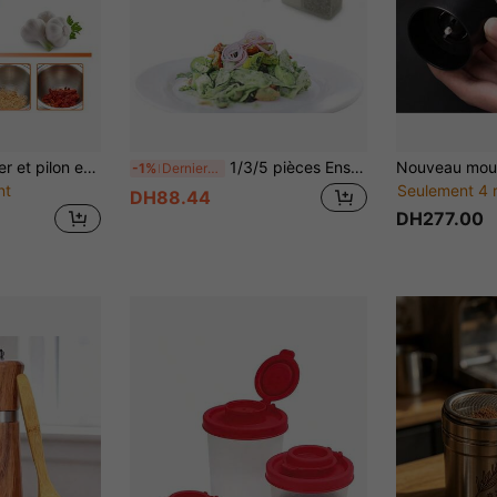
Ensemble de mortier et pilon en acier inoxydable, broyeur d'épices manuel, outil de cuisine durable, broyeur d'épices manuel, broyeur d'aliments
1/3/5 pièces Ensemble de pots à assaisonnement en plastique transparent pour sel et poivre, pots à assaisonnement en plastique avec couvercles, pots à assaisonnement portables, convenant pour les voyages, le camping, les pique-niques, les activités de plein air, la cuisine, les boîtes à lunch, etc., peuvent contenir du sel, du sucre, du poivre, du piment, du sésame et d'autres assaisonnements, convenant comme cadeaux pour les femmes, les hommes et la famille.
-1%
Derniers 2 jours
nt
Seulement 4 
DH88.44
DH277.00