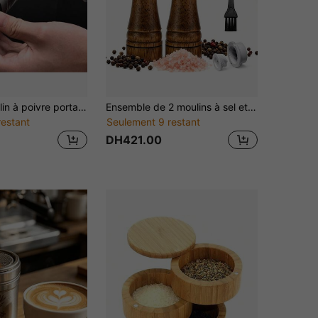
Nouveau moulin à poivre portatif, conception de meule en céramique, moulin à épices de cuisine portable
Ensemble de 2 moulins à sel et à poivre avec brosse, moulin à sel et à poivre en bois de 5/8/10 pouces, réglage de la finesse, moulin à poivre manuel rechargeable, convient pour la cuisine à la maison
restant
Seulement 9 restant
DH421.00