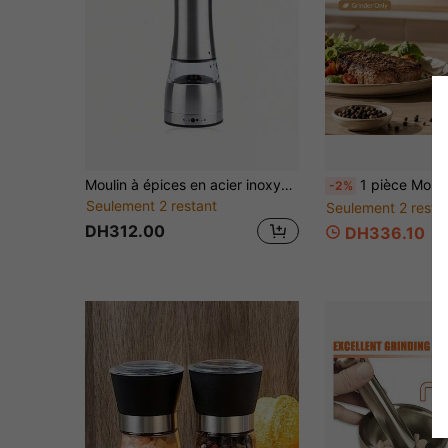
Moulin à épices en acier inoxydable et verre, moulin à sel et poivre manuel, accessoire de cuisine, outil de cuisson
1 pièce Moulin à poivre en bois, moulin à sel et poivre manuel de 6,2 pouces avec réglage de la finesse, moulin à épices en bois de caoutchouc rechargeable avec n
-2%
Seulement 2 restant
Seulement 2 resta
DH312.00
DH336.10