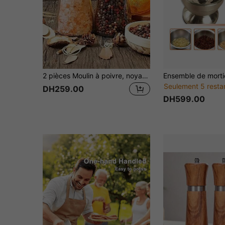
2 pièces Moulin à poivre, noyau de broyage en céramique, moulin à sel de mer pour la maison, moulin à épices en verre, moulin à poivre manuel, broyeur d'épices, nouvel emballage. Bouteille d'épices réutilisable, convient pour le barbecue, le pique-nique, le camping, les gadgets de cuisine, cadeau de la Saint-Valentin, accessoires de cuisine
Seulement 5 resta
DH259.00
DH599.00