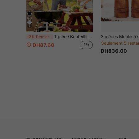
4
1 pièce Bouteille de pulvérisation pressurisée noire pure, bouteille de pulvérisation pour l'arrosage du jardin, bouteille de pulvérisation pour la coiffure, nouveau matériau plastique, convient pour le remplissage de divers liquides, durable et difficile à casser
-2%
Derniers 3 jours
Seulement 5 resta
DH87.60
DH836.00