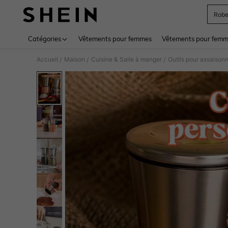
Rob
Use up 
Catégories
Vêtements pour femmes
Vêtements pour femme
Accueil
Maison
Cuisine & Salle à manger
Outils pour assaison
/
/
/