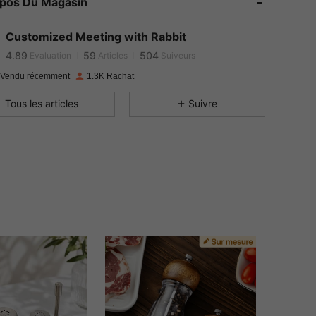
opos Du Magasin
4.89
59
504
4.89
59
504
Customized Meeting with Rabbit
4.89
59
504
Evaluation
Articles
Suiveurs
4.89
59
504
 Vendu récemment
1.3K Rachat
4.89
59
504
Tous les articles
Suivre
4.89
59
504
4.89
59
504
4.89
59
504