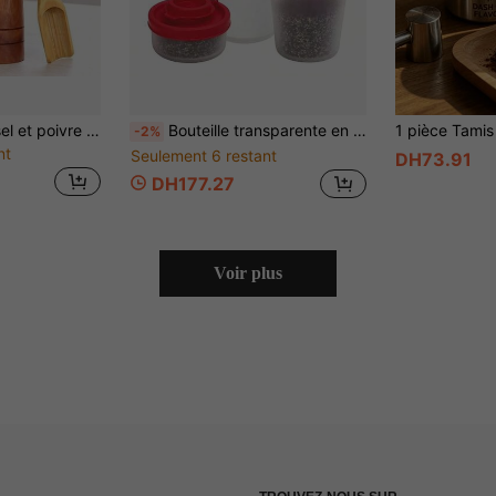
2 pièces Moulin à sel et poivre en bois d'acacia, moulin à poivre et salière avec cuillère en bambou - Contenants rechargeables pour épices et sel, moulin à poivre manuel et moulin à sel réglables en fonction de la grosseur, outil de broyage pour la cuisine (20 cm/25 cm)
Bouteille transparente en plastique rechargeable à plusieurs trous, distributeur de poudre d'assaisonnement de cuisine, bouteille de stockage de poudre hermétique vide
-2%
nt
Seulement 6 restant
DH73.91
DH177.27
Voir plus