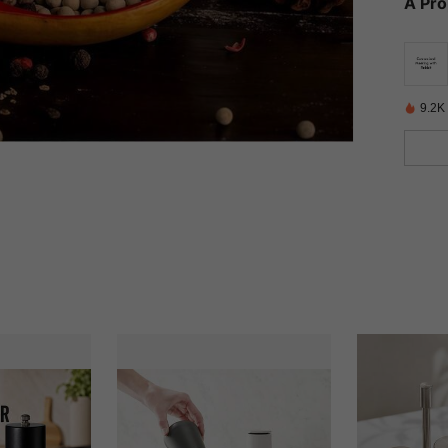
À Pr
9.2K