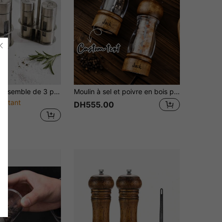
emble de 3 pièces de salière et poivrière en acier inoxydable, ensemble de contenants à épices, 2 pots de assaisonnement rechargeables avec fenêtres transparentes et support, pour la cuisine de la maison, la table à manger et le restaurant, accessoires de cuisine
Moulin à sel et poivre en bois personnalisé sur mesure (plateau non inclus) - Moulin à poivre manuel rechargeable de 6,3 pouces et moulin à sel de mer, personnalisable avec nom/texte/logo, avec fenêtre d'observation en acrylique pour distinguer instantanément le sel de mer et le poivre noir
restant
DH555.00
0