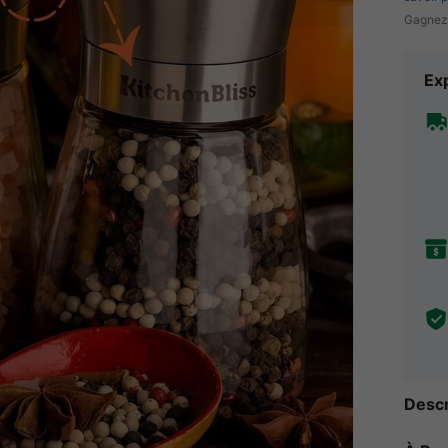
Gagnez
Exp
Descr