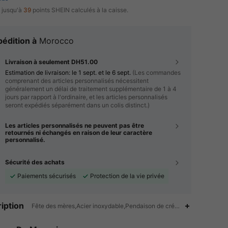
 jusqu'à
39
points SHEIN calculés à la caisse.
édition à
Morocco
Livraison à seulement DH51.00
Estimation de livraison:
le 1 sept. et le 6 sept.
(Les commandes
comprenant des articles personnalisés nécessitent
généralement un délai de traitement supplémentaire de 1 à 4
jours par rapport à l'ordinaire, et les articles personnalisés
seront expédiés séparément dans un colis distinct.)
Les articles personnalisés ne peuvent pas être
retournés ni échangés en raison de leur caractère
personnalisé.
Sécurité des achats
Paiements sécurisés
Protection de la vie privée
iption
Fête des mères,Acier inoxydable,Pendaison de crémaillère,Quotidien
4.89
59
504
4.89
59
504