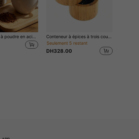
1 pièce Tamis à poudre en acier inoxydable avec couvercle à maille fine et motif d'autocollant exquis, distributeur multifonction de farine de cacao pour le café, la pâtisserie, les épices BBQ, la cannelle, le sucre en poudre, rendant votre produit plus exquis et unique.
Conteneur à épices à trois couches pour la préparation de la cuisine, bocal de rangement de cuisine compact, solution de rangement de cuisine, organisateur de cuisine compact
Seulement 5 restant
DH328.00