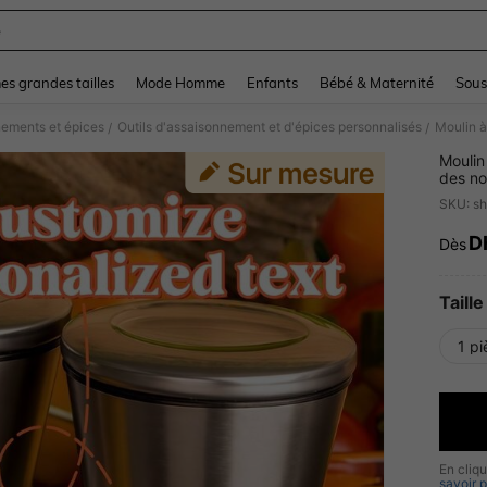
e
and down arrow keys to navigate search Dernière recherche and Rechercher et Tr
s grandes tailles
Mode Homme
Enfants
Bébé & Maternité
Sous
nements et épices
Outils d'assaisonnement et d'épices personnalisés
/
/
Moulin
des no
manuel
SKU: s
avec b
utilis
D
Dès
PR
avec u
assais
facile
chaque
Taille
1 pi
En cliq
savoir p