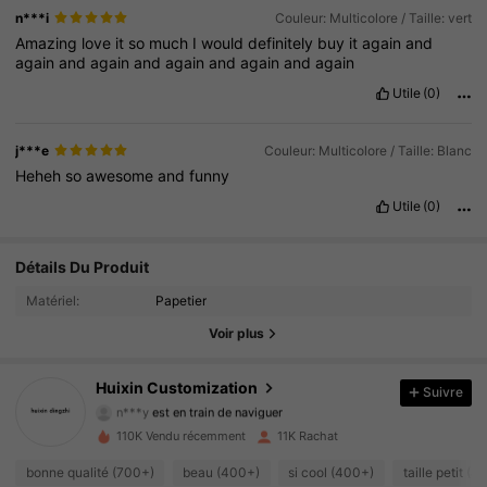
n***i
Couleur: Multicolore / Taille: vert
Amazing
love
it
so
much
I
would
definitely
buy
it
again
and
again
and
again
and
again
and
again
and
again
Utile
(0)
j***e
Couleur: Multicolore / Taille: Blanc
Heheh
so
awesome
and
funny
Utile
(0)
2.4K Suiveurs
4.62
Détails Du Produit
Matériel:
Papetier
2.4K Suiveurs
4.62
Voir plus
2.4K Suiveurs
4.62
Huixin Customization
Suivre
n***y
est en train de naviguer
2.4K Suiveurs
4.62
110K Vendu récemment
11K Rachat
2.4K Suiveurs
4.62
bonne qualité (700+)
beau (400+)
si cool (400+)
taille petit (4