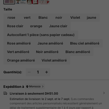
Taille
rose
vert
Blanc
noir
Violet
jaune
Rose clair
orange
Jaune clair
Autocollant 1 pièce (sans papier cadeau)
Rose amélioré
Jaune amélioré
Bleu ciel amélioré
Vert amélioré
Noir amélioré
Blanc amélioré
Orange amélioré
Violet amélioré
Quantité(s):
Expédition à
Morocco
Livraison à seulement DH51.00
Estimation de livraison:
le 2 sept. et le 7 sept.
(Les commandes
comprenant des articles personnalisés nécessitent généralement un
délai de traitement supplémentaire de 1 à 4 jours par rapport à