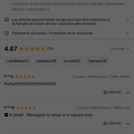
l'ordinaire, et les articles personnalisés seront expédiés séparément
dans un colis distinct.)
Les articles personnalisés ne peuvent pas être retournés ni
échangés en raison de leur caractère personnalisé.
Paiements sécurisés · Protection de la vie privée
4.67
(31)
Voir plus
rachètera
(1)
cadeaux
(2)
si cool
(3)
l'amour
(3)
l***a
Couleur: Multicolore / Taille: Blanc
Parfaittttttttttttttttttttttttttt
Utile
(0)
f***8
Couleur: Multicolore / Taille: noir
It
small
.
Managed
to
wrap
in
a
square
box
Utile
(0)