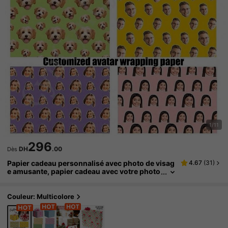
1/11
296
DH
.00
Dès
Papier cadeau personnalisé avec photo de visag
4.67
(
31
)
e amusante, papier cadeau avec votre photo
personnalisée, en plusieurs couleurs, pour
anniversaire, papier cadeau personnalisé (22,0
4 pouces * 10,62 pouces)
Couleur: Multicolore