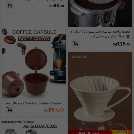
الاستخدام: قابل لإعادة التعبئة، لوازم درا
90
DH
.00
سية للعودة إلى المدرسة
قطعة واحدة شاشة إسبريسو 51/54/58 م
لم - م거 فلتر قهوة فولاذي لا يصدأ قابل لإ
عملاء متكررون بشكل كبير
عادة الاستخدام ، أداة باريستا ، اكسسوارا
115
ت قهوة لماكينات إسبريسو ذات قاع مفتو
DH
.00
ح ،عودة إلى المدرسة
1 قطعة/2 قطعة/3 قطعة/5 قطعة/10 قط
عة كبسولات قهوة قابلة لإعادة الاستخدام
85
DH
.72
متوافقة مع ماكينات نسكافيه، فلاتر قهوة
قابلة لإعادة الاستخدام ، حامل كبسولات ق
هوة قابلة لإعادة الاستخدام ، استمتع بالقه
وة مع ماكينة نسكافيه، رجوع للمدرسة
توفير DH6.18