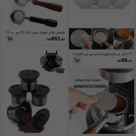
مقبض فلتر قهوة بدون قاع 51 مم ب- 3 آ
ذان مناسب ل- Dedica EC680/EC685،
651
DH
.00
مقبض فلتر 51 مم مع نتوءات بسماكة 5.5
مم مناسب لفلتر الإسبريسو (مع سلة)
2 حامل مرشح قهوة إسبرسو من الفولاذ ا
لمقاوم للصدأ قابل لإعادة الاستخدام، ينا
96
DH
.00
سب مقابض البورتا 51مم/53مم/58مم، ع
ودة إلى المدرسة