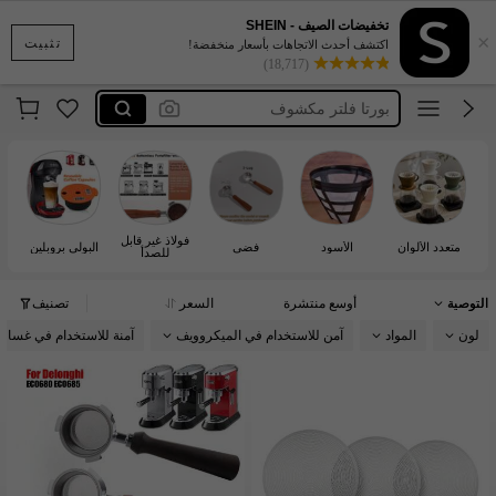
تخفيضات الصيف - SHEIN
×
قمع قهوه v60
تثبيت
اكتشف أحدث الاتجاهات بأسعار منخفضة!
(18,717)
بورتافلتر 58
بورتا فلتر مكشوف
فلاتر القهوه
coffee filters
قمع قهوه v60
فولاذ غير قابل
بورتافلتر 58
متعدد الألوان
الأسود
فضي
البولي بروبلين
للصدأ
التوصية
أوسع منتشرة
السعر
تصنيف
لون
المواد
آمن للاستخدام في الميكروويف
آمنة للاستخدام في غسال