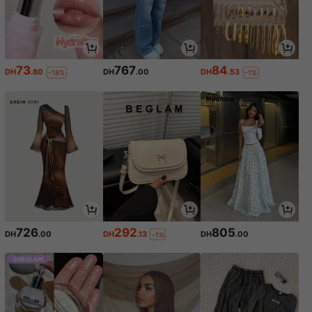
73
767
84
DH
.80
DH
.00
DH
.53
-18%
-1%
726
292
805
DH
.00
DH
.13
DH
.00
-1%