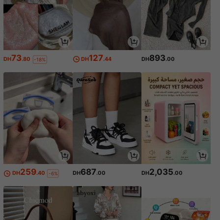
73
127
893
DH
.80
DH
.44
DH
.00
-18%
259
687
2,035
DH
.40
DH
.00
DH
.00
-6%