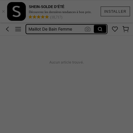
SHEIN-SOLDE D'ÉTÉ
×
Robe Femme été
INSTALLER
Découvrez les dernières tendances à bon prix.
(18,717)
Coque De Telephone Iphone 15
Maillot De Bain Femme
Squishy
Burkini Femme Hijab
Robe Femme été
Aucun article trouvé.
Coque De Telephone Iphone 15