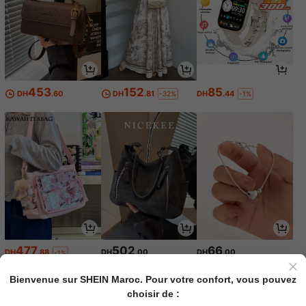
453
152
85
DH
.60
DH
.81
DH
.44
-32%
-1%
477
502
66
DH
.88
DH
.00
DH
.00
-1%
Bienvenue sur SHEIN Maroc. Pour votre confort, vous pouvez
choisir de :