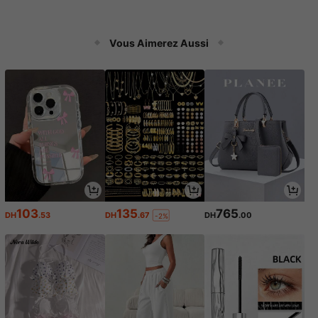
Vous Aimerez Aussi
103
135
765
DH
.53
DH
.67
DH
.00
-2%