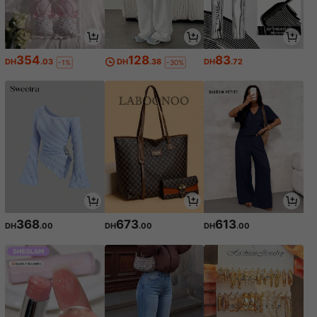
354
128
83
DH
.03
DH
.38
DH
.72
-1%
-30%
368
673
613
DH
.00
DH
.00
DH
.00