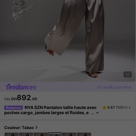
1/7
892
DH
.00
Dès
NYA SZN Pantalon taille haute avec
4.67
(
100+
)
poches cargo, jambes larges et fluides, e
n satin marron, décontracté mais chic, po
ur occasions spéciales et de luxe pour femme
s
Couleur: Tabac