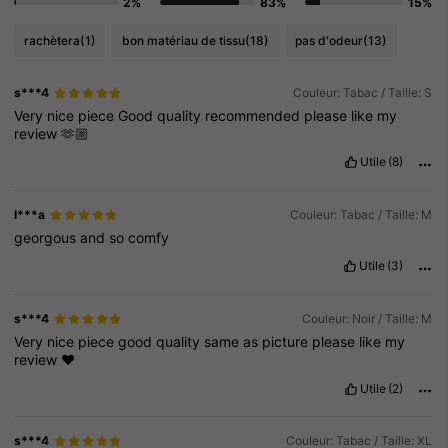
2%
83%
15%
rachètera
(1)
bon matériau de tissu
(18)
pas d'odeur
(13)
s***4
Couleur: Tabac / Taille: S
Very
nice
piece
Good
quality
recommended
please
like
my
review
🫶🏼
Utile
(8)
I***a
Couleur: Tabac / Taille: M
georgous
and
so
comfy
Utile
(3)
s***4
Couleur: Noir / Taille: M
Very
nice
piece
good
quality
same
as
picture
please
like
my
review
❤️
Utile
(2)
s***4
Couleur: Tabac / Taille: XL