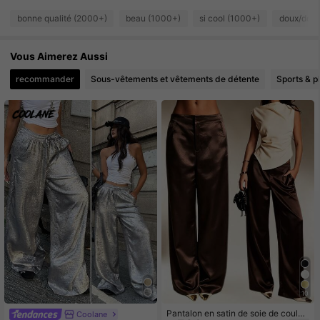
bonne qualité (2000+)
beau (1000+)
si cool (1000+)
doux/dou
166K Suiveurs
4.78
Vous Aimerez Aussi
166K Suiveurs
4.78
recommander
Sous-vêtements et vêtements de détente
Sports & pl
166K Suiveurs
4.78
10
Pantalon en satin de soie de couleu
Coolane