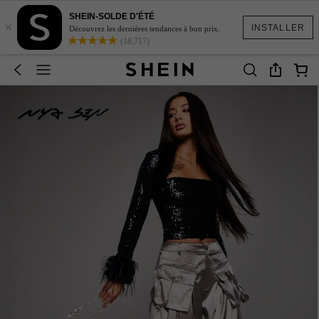
SHEIN-SOLDE D'ÉTÉ
×
INSTALLER
Découvrez les dernières tendances à bon prix.
(18,717)