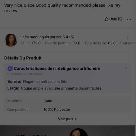
Very
nice
piece
Good
quality
recommended
please
like
my
review
Utile
(5)
Le/la mannequin porte:
US 4 (S)
Taille:
175.0
Tour de poitrine:
80.0
Tour de taille:
62.0
Tour de h
Détails Du Produit
Caractéristiques de l'intelligence artificielle
Créé basé sur les détails
Soirée:
Élégant et prêt pour la fête.
Large:
Coupe ample avec une silhouette décontractée.
Matériel:
Satin
Composition:
100% Polyester
Voir plus