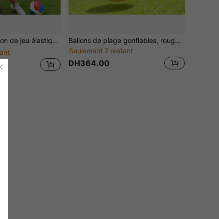
eurs pour le plaisir en famille, convient pour les jeux de plein air, les jeux de cour, les réunions de famille et les jeux de fête de Noël en famille
Ballons de plage gonflables, rouge/jaune/bleu, balles de pelouse d'extérieur, convenant pour l'école, la maternelle, les événements sportifs amusants
Seulement 2 restant
ant
DH364.00