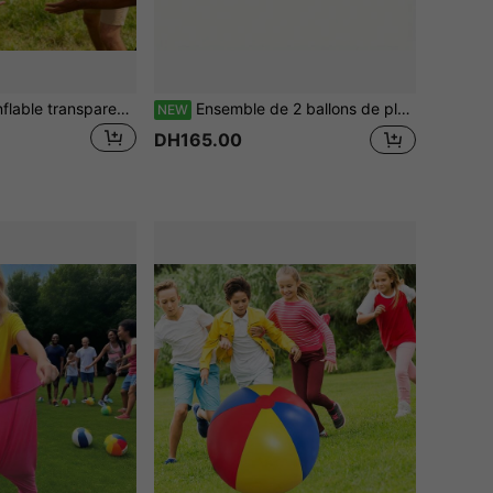
1 pièce Boule gonflable transparente pailletée, Ballon de plage transparent et coloré en PVC, Boule gonflable pailletée, Ballon de jeu d'extérieur, Accessoire de jeu pour rassemblement familial, Décoration de fête de piscine, Cadeau
Ensemble de 2 ballons de plage gonflables à pois, en PVC, ballons rayés colorés pour fêtes de piscine en plein air, parfaits pour décorer et jouer dans l'eau
NEW
DH165.00