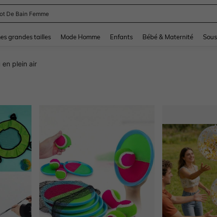
lot De Bain Femme
and down arrow keys to navigate search Dernière recherche and Rechercher et Tr
s grandes tailles
Mode Homme
Enfants
Bébé & Maternité
Sous
 en plein air