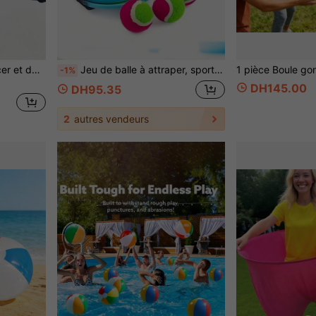
1 Set Jeu interactif de lancer et de rattrapage, équipé d'une balle élastique et d'un filet en tissu Oxford durable, pour lancer et rattraper
Jeu de balle à attraper, sports de plein air, balle collante, convient comme cadeau pour adultes, jouets d'eau pour la famille, la plage et la piscine, jouets de plage pour le jardin, structure robuste, ensemble de jeu de plage parfait, ensemble de terrain de jeu, meilleure activité de divertissement pour les rassemblements familiaux
-1%
DH145.00
DH95.35
2
autres vendeurs