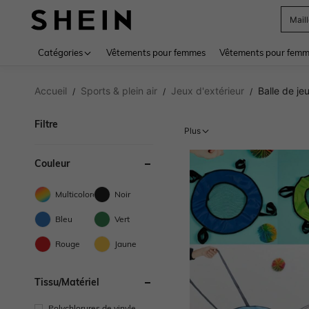
Mail
Use up 
Catégories
Vêtements pour femmes
Vêtements pour femme
Accueil
Sports & plein air
Jeux d'extérieur
Balle de jeu
/
/
/
Filtre
Plus
Couleur
Multicolore
Noir
Bleu
Vert
Rouge
Jaune
Tissu/matériel
Polychlorures de vinyle