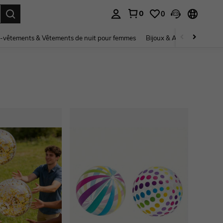
0
0
ouver. Press Enter to select.
-vêtements & Vêtements de nuit pour femmes
Bijoux & Accessoires pou