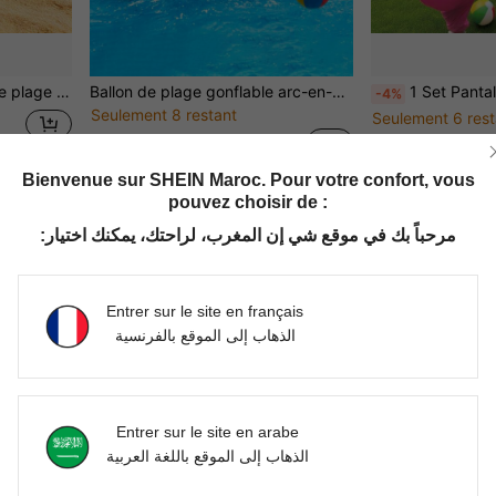
mpagnon de piscine d'été parfait (couleur aléatoire)
Ballon de plage gonflable arc-en-ciel - Ballon de plage classique grande capacité, jouet gonflable pour piscine, ballon de plage surdimensionné pour jeux d'eau de piscine, fournitures pour fête d'anniversaire pour adultes, décorations de fête gonflables
1 Set Pantalon de jeu élastique pour adultes/enfants, pantalon de jeu interactif de lancer de balle à deux jou
-4%
Seulement 8 restant
Seulement 6 rest
DH120.00
DH776.64
Bienvenue sur SHEIN Maroc. Pour votre confort, vous
pouvez choisir de :
1
1 pages au total
مرحباً بك في موقع شي إن المغرب، لراحتك، يمكنك اختيار:
Entrer sur le site en français
الذهاب إلى الموقع بالفرنسية
Entrer sur le site en arabe
الذهاب إلى الموقع باللغة العربية