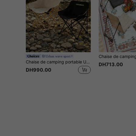
Urban wave sport
Chaise de camping portable URBANWAVE Lune, chaise de pelouse pliante légère pour adulte, chaise de plage pliable avec sac de rangement, chaise inclinable robuste pour loisirs en plein air, pêche, randonnée
DH713.00
DH990.00