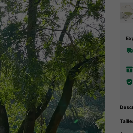
Exp
Descr
Taill