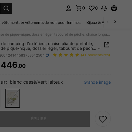
0
0
ouver. Press Enter to select.
-vêtements & Vêtements de nuit pour femmes
Bijoux & Accessoires pou
Chaise de camping d'extérieur, chaise pliante portable, chaise de pique-nique, dossier léger, tabouret de pêche, chaise longue de loisirs, chaise lune
 de camping d'extérieur, chaise pliante portable,
 de pique-nique, dossier léger, tabouret de pêche,
longue de loisirs, chaise lune
t260424144583758542504
(4 Commentaires)
,446
.00
ICE AND AVAILABILITY
ur:
blanc cassé/vert laiteux
Grande image
 ce produit est épuisé.
ÉPUISÉ