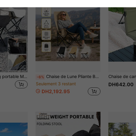
Chaise de camping portable Moon, chaise de jardin pliable légère pour adultes, chaise de plage pliable avec sac de rangement, chaise de loisirs durable pour la détente en plein air, la pêche, la randonnée, le camping et les voyages
Chaise de Lune Pliante BSKT pour l'Extérieur, Design Inclinable Multi-Positions avec Cadre en Acier Renforcé, Chaise de Portable pour Camping, Pique-nique, Plage et Loisirs, Mobilier Essentiel pour Voyages en Extérieur, Tissu Oxford Épais Résistant à l'Usure et Imperméable, Corps Ergonomique Courbé, Dossier et Appuie-tête Réglables Multi-Angles, Sac de Rangement Portable Assorti, Tube en Acier Renforcé Anti-Rouille pour un Support de Poids Stable, Design Pliant Compact pour Coffre de Voiture, Convient pour le Camping, la Plage, le Pique-nique dans le Jardin, la Pêche, la Sieste et Plus Encore, Relaxation Enveloppante Confortable pour de Longues Heures Assises
-6%
Seulement 3 restant
DH642.00
DH2,192.95