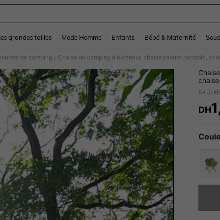
e
and down arrow keys to navigate search Dernière recherche and Rechercher et Tr
s grandes tailles
Mode Homme
Enfants
Bébé & Maternité
Sous
bourets de camping
/
Chaise
chaise
chaise 
SKU: s
1
DH
PR
Coule
Désolés,