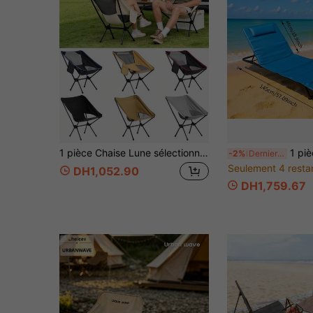
1 pièce Chaise Lune sélectionnable en 8 styles, chaise portable et légère, chaise pliante avec dossier, convient pour la pêche, la plage, le camping, les activités extérieures. Avec cadre en X, capacité de charge élevée, antidérapante, installation rapide, fournie avec un sac de rangement, maille respirante et poches, pliable
1 pièce Chaise longue de plage pliable, chaise portable légère avec dossier réglable sur 5 positions,
-2%
Derniers 3 jours
Seulement 4 resta
DH1,052.90
DH1,759.67