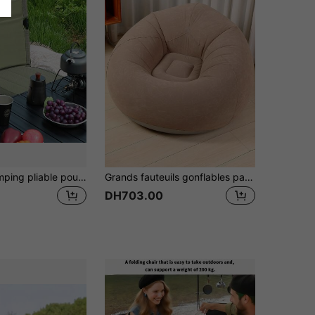
Chaise de camping pliable pour l'extérieur, le jardin, le parc. Chaise unique à incliné avec coussin. Chaise de plage pliante pour le pique-nique et le camping
Grands fauteuils gonflables paresseux, fauteuils de salon en PVC, canapés-sacs, canapés-coussins, fournitures de salle de séjour tatami, camping d'extérieur
DH703.00