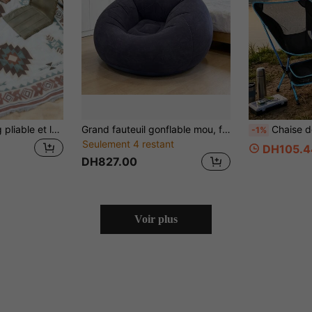
Chaise de camping pliable et légère, chaise de plage inclinable pour les loisirs, convient pour le camping, le jardin, le pique-nique et les activités de plein air, tissu Oxford avec cadre en alliage d'aluminium, cadeau parfait pour le mariage et la Coupe du monde
Grand fauteuil gonflable mou, fauteuil de salon en PVC, pouf canapé haricot, canapé tatami, fournitures pour salon, équipement de camping extérieur
Chaise de camping pliable légère et portable, dossier en maille respirante, cadre en acier robuste, p
-1%
Seulement 4 restant
DH105.4
DH827.00
Voir plus