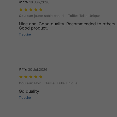
u***5
18 Jun,2026
Couleur: jaune sable chaud, Taille: Taille Unique
Couleur:
jaune sable chaud
Taille:
Taille Unique
Nice one. Good quality. Recommended to others. 
Good product.
Traduire
l***s
30 Jul,2026
Couleur: Noir, Taille: Taille Unique
Couleur:
Noir
Taille:
Taille Unique
Gd quality
Traduire