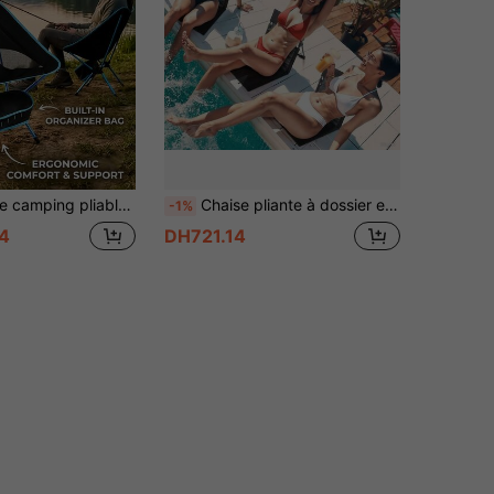
liable compact, avec sac de rangement, convient pour les activités de plein air, le camping, la pêche, le pique-nique, la randonnée, les voyages en voiture, durable et facile à transporter
Chaise pliante à dossier en maille respirante pour l'extérieur, chaise de camping pour pelouse, chaise de pique-nique portable, convient pour le camping, la randonnée, les loisirs dans les parcs et autres activités de plein air
-1%
4
DH721.14