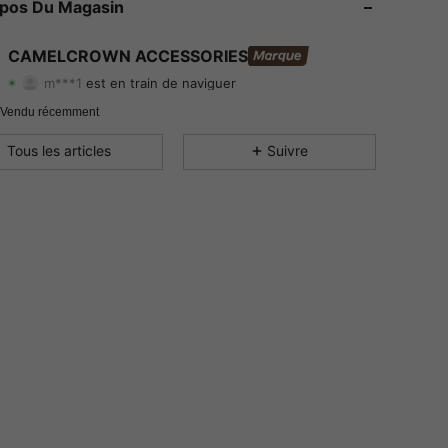
opos Du Magasin
4.78
340
116
CAMELCROWN ACCESSORIES
m***1
est en train de naviguer
4.78
340
116
Evaluation
Articles
Suiveurs
 Vendu récemment
4.78
340
116
Tous les articles
Suivre
4.78
340
116
4.78
340
116
4.78
340
116
4.78
340
116
4.78
340
116