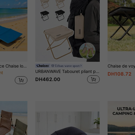
 peut être utilisée comme fauteuil inclinable ou siège, spacieuse une fois dépliée, rangement compact de style sac à dos, équipement de détente à la plage, camping, pique-nique au parc, essentiel pour les voyages d'été en camping-car
Urban wave sport
URBANWAVE Tabouret pliant pour l'extérieur, tabouret de camping portable, chaise de pêche, tabouret de train Pansa, tabouret portable de voyage pour l'extérieur
nt
DH108.72
DH462.00