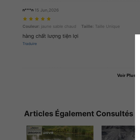
n***n
15 Jun,2026
Couleur: jaune sable chaud, Taille: Taille Unique
Couleur:
jaune sable chaud
Taille:
Taille Unique
hàng chất lượng tiện lợi
Traduire
Voir Plus D
Articles Également Consultés