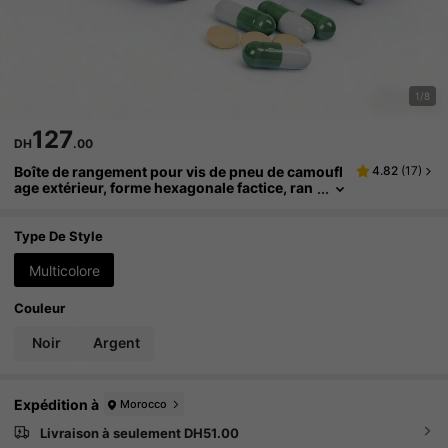
1/8
127
DH
.00
Boîte de rangement pour vis de pneu de camoufl
4.82
(
17
)
age extérieur, forme hexagonale factice, ran
gement d'argent et d'articles cachés, boîte à
pilules portable multifonctionnelle de petite taill
e, convient pour la maison, la voiture, l'extérieur,
Type De Style
de taille compacte, sûre et discrète, élément de r
angement pratique et créatif, rangement sécuris
Multicolore
é pour les objets de valeur
Couleur
Noir
Argent
Expédition à
Morocco
Livraison à seulement DH51.00