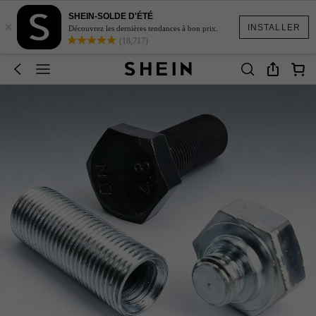
SHEIN-SOLDE D'ÉTÉ
×
INSTALLER
Découvrez les dernières tendances à bon prix.
(18,717)