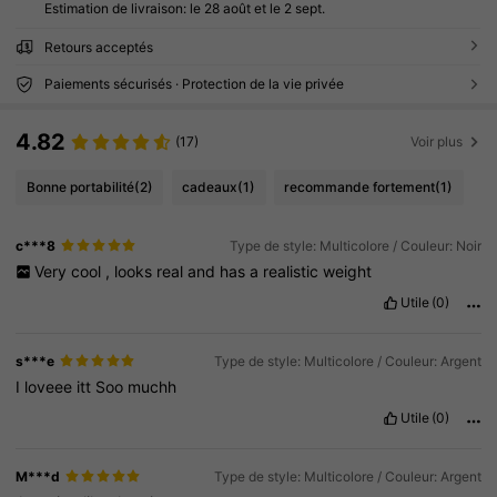
Estimation de livraison:
le 28 août et le 2 sept.
Retours acceptés
Paiements sécurisés · Protection de la vie privée
4.82
(17)
Voir plus
Bonne portabilité
(2)
cadeaux
(1)
recommande fortement
(1)
c***8
Type de style: Multicolore / Couleur: Noir
Very
cool
,
looks
real
and
has
a
realistic
weight
Utile
(0)
s***e
Type de style: Multicolore / Couleur: Argent
I
loveee
itt
Soo
muchh
Utile
(0)
M***d
Type de style: Multicolore / Couleur: Argent