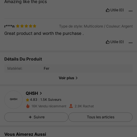
Amazing
like
the
pics
Utile
(0)
r***n
Type de style: Multicolore / Couleur: Argent
Great
product
and
worth
the
purchase
.
Utile
(0)
1.5K Suiveurs
4.83
Détails Du Produit
1.5K Suiveurs
4.83
Matériel:
Fer
Voir plus
1.5K Suiveurs
4.83
1.5K Suiveurs
4.83
QHSH
1.5K Suiveurs
4.83
p***3
a suivi
Il y a 1 jour
16K Vendu récemment
2.9K Rachat
1.5K Suiveurs
4.83
Suivre
Tous les articles
1.5K Suiveurs
4.83
1.5K Suiveurs
4.83
Vous Aimerez Aussi