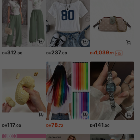
312
237
1,039
DH
.00
DH
.00
DH
.91
-1%
117
78
141
DH
.00
DH
.72
DH
.00