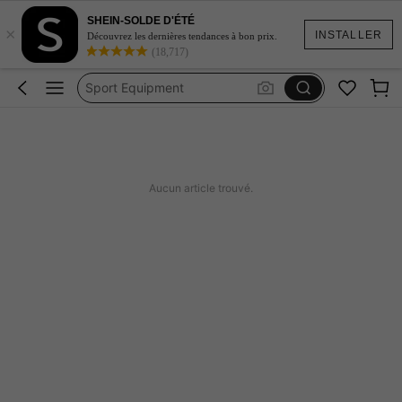
SHEIN-SOLDE D'ÉTÉ
Maillot De Bain Femme
×
INSTALLER
Découvrez les dernières tendances à bon prix.
(18,717)
Bateau De Pêche
Sport Equipment
船舶用電気機器
Coque De Telephone Iphone 15
Maillot De Bain Femme
Aucun article trouvé.
Bateau De Pêche