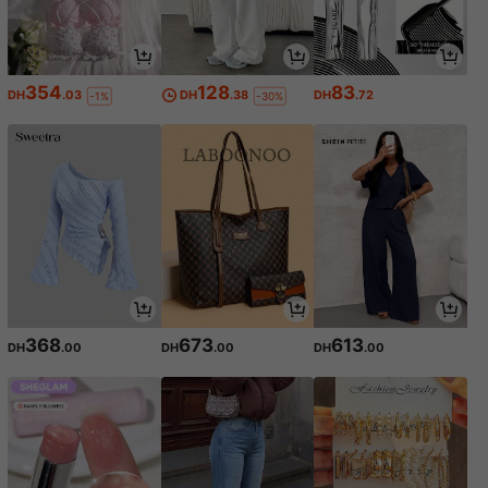
354
128
83
DH
.03
DH
.38
DH
.72
-1%
-30%
368
673
613
DH
.00
DH
.00
DH
.00