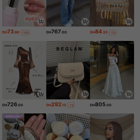
73
767
84
DH
.80
DH
.00
DH
.53
-18%
-1%
726
292
805
DH
.00
DH
.13
DH
.00
-1%