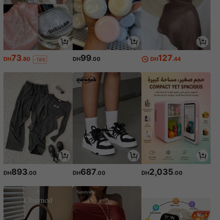
73
99
127
DH
.80
DH
.00
DH
.44
-18%
893
687
2,035
DH
.00
DH
.00
DH
.00