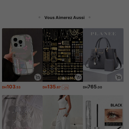
Vous Aimerez Aussi
103
135
765
DH
.53
DH
.67
DH
.00
-2%