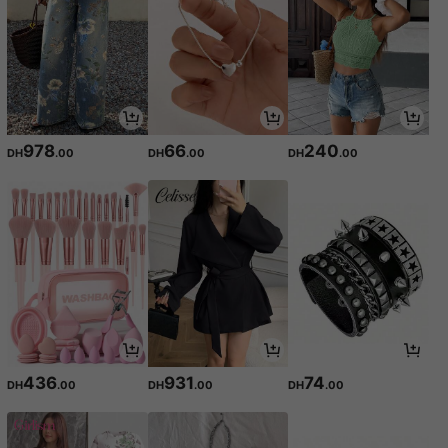
978
66
240
DH
.00
DH
.00
DH
.00
436
931
74
DH
.00
DH
.00
DH
.00