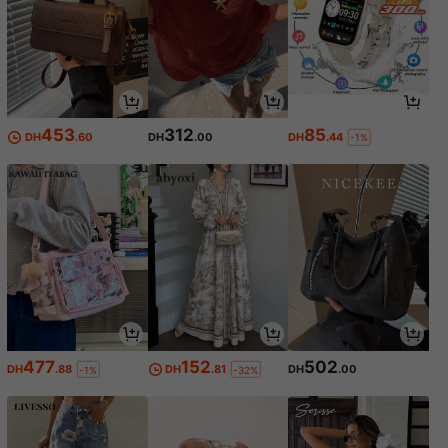
453
312
85
DH
.60
DH
.00
DH
.44
-1%
477
152
502
DH
.88
DH
.81
DH
.00
-1%
-32%